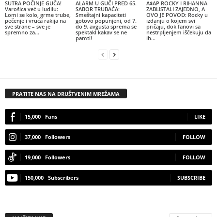
SUTRA POČINJE GUČA!
ALARM U GUČI PRED 65.
A$AP ROCKY I RIHANNA
Varošica već u ludilu:
SABOR TRUBAČA:
ZABLISTALI ZAJEDNO, A
Lomi se kolo, grme trube,
Smeštajni kapaciteti
OVO JE POVOD: Rocky u
pečenje i vruća rakija na
gotovo popunjeni, od 7.
izdanju o kojem svi
sve strane – sve je
do 9. avgusta sprema se
pričaju, dok fanovi sa
spremno za...
spektakl kakav se ne
nestrpljenjem iščekuju da
pamti!
ih...
PRATITE NAS NA DRUŠTVENIM MREŽAMA
15,000
Fans
LIKE
37,000
Followers
FOLLOW
19,000
Followers
FOLLOW
150,000
Subscribers
SUBSCRIBE