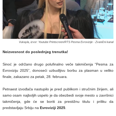
Vukayla, izvor: Youtube Printscreen/RTS Pesma Evrovizije - Zvanični kanal
Neizvesnost do poslednjeg trenutka!
Sinoć je održano drugo polufinalno veče takmičenja “Pesma za
Evroviziju 2025”, donoseći uzbudljivu borbu za plasman u veliko
finale, zakazano za petak, 28. februara.
Petnaest izvođača nastupilo je pred publikom i stručnim žirijem, ali
samo osam najboljih uspelo je da obezbedi svoje mesto u završnici
takmičenja, gde će se boriti za prestižnu titulu i priliku da
predstavljaju Srbiju na
Evroviziji 2025
.