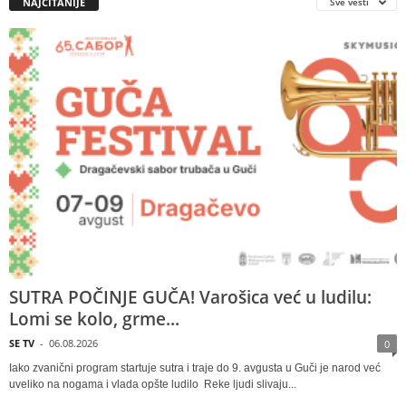
NAJČITANIJE
Sve vesti
SUTRA POČINJE GUČA! Varošica već u ludilu:
Lomi se kolo, grme...
SE TV
-
06.08.2026
0
Iako zvanični program startuje sutra i traje do 9. avgusta u Guči je narod već
uveliko na nogama i vlada opšte ludilo Reke ljudi slivaju...