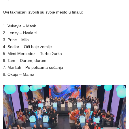
Ovi takmičari izvorili su svoje mesto u finalu:
1. Vukayla – Mask
2. Lensy – Hvala ti
3. Princ – Mila
4. Sedlar – Oči boje zemlje
5. Mimi Mercedez – Turbo žurka
6. Tam – Durum, durum
7. Maršali – Po policama sećanja
8. Oxajo – Mama