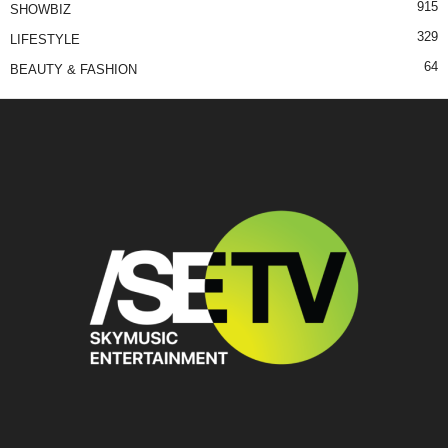
915
SHOWBIZ
329
LIFESTYLE
64
BEAUTY & FASHION