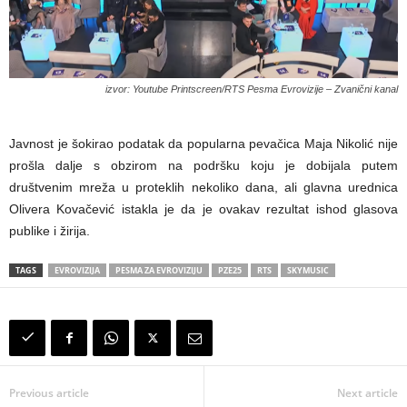
izvor: Youtube Printscreen/RTS Pesma Evrovizije – Zvanični kanal
Javnost je šokirao podatak da popularna pevačica Maja Nikolić nije
prošla dalje s obzirom na podršku koju je dobijala putem
društvenim mreža u proteklih nekoliko dana, ali glavna urednica
Olivera Kovačević istakla je da je ovakav rezultat ishod glasova
publike i žirija.
TAGS
EVROVIZIJA
PESMA ZA EVROVIZIJU
PZE25
RTS
SKYMUSIC
Previous article
Next article