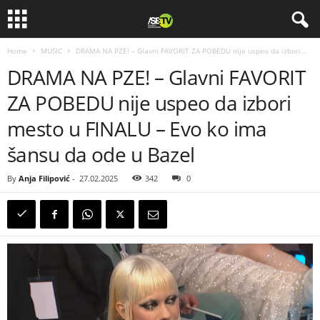
Home
MUSIC
DRAMA NA PZE! – Glavni FAVORIT ZA POBEDU nije uspeo da izbori...
DRAMA NA PZE! – Glavni FAVORIT
ZA POBEDU nije uspeo da izbori
mesto u FINALU – Evo ko ima
šansu da ode u Bazel
By
Anja Filipović
-
27.02.2025
342
0