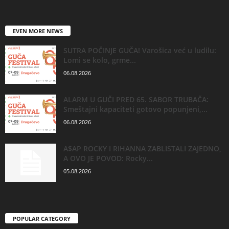
EVEN MORE NEWS
SUTRA POČINJE GUČA! Varošica već u ludilu:
Lomi se kolo, grme...
06.08.2026
ALARM U GUČI PRED 65. SABOR TRUBAČA:
Smeštajni kapaciteti gotovo popunjeni,...
06.08.2026
A$AP ROCKY I RIHANNA ZABLISTALI ZAJEDNO,
A OVO JE POVOD: Rocky...
05.08.2026
POPULAR CATEGORY