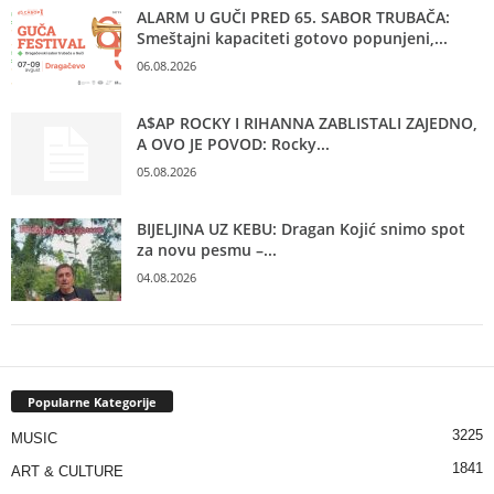
ALARM U GUČI PRED 65. SABOR TRUBAČA:
Smeštajni kapaciteti gotovo popunjeni,...
06.08.2026
A$AP ROCKY I RIHANNA ZABLISTALI ZAJEDNO,
A OVO JE POVOD: Rocky...
05.08.2026
BIJELJINA UZ KEBU: Dragan Kojić snimo spot
za novu pesmu –...
04.08.2026
Popularne Kategorije
3225
MUSIC
1841
ART & CULTURE