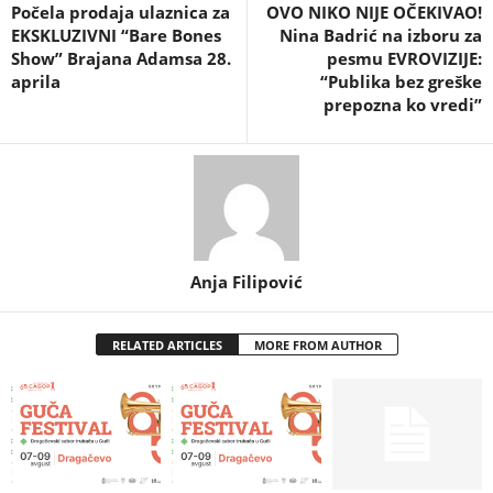
Počela prodaja ulaznica za
OVO NIKO NIJE OČEKIVAO!
EKSKLUZIVNI “Bare Bones
Nina Badrić na izboru za
Show” Brajana Adamsa 28.
pesmu EVROVIZIJE:
aprila
“Publika bez greške
prepozna ko vredi”
Anja Filipović
RELATED ARTICLES
MORE FROM AUTHOR