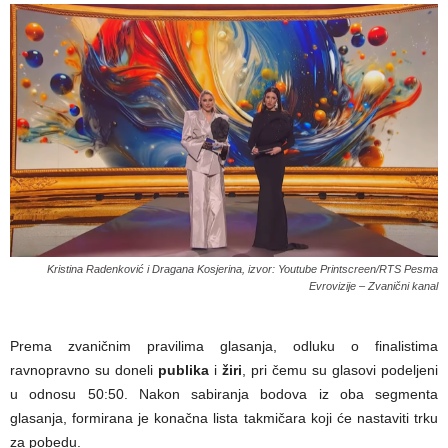
Kristina Radenković i Dragana Kosjerina, izvor: Youtube Printscreen/RTS Pesma
Evrovizije – Zvanični kanal
Prema zvaničnim pravilima glasanja, odluku o finalistima
ravnopravno su doneli
publika
i
žiri
, pri čemu su glasovi podeljeni
u odnosu 50:50. Nakon sabiranja bodova iz oba segmenta
glasanja, formirana je konačna lista takmičara koji će nastaviti trku
za pobedu.