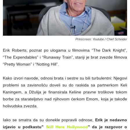
Prinscreen: Youtube / Chief Scheider
Erik Roberts, poznat po ulogama u filmovima “The Dark Knight”,
“The Expendables” i “Runaway Train”, stariji je brat zvezde filmova
“Pretty Woman” i “Notting Hill”.
Kako izvori navode, odnosi brata i sestre su bili turbulentni: Njegovi
problemi sa zavisnošću doveli su do raskida sa partnerkom Keli
Kaningem, a Džulija je finansirala Keliine pravne troškove tokom
borbe za starateljstvo nad njihovom ćerkom Emom, koja je takođe
holivudska zvezda.
Iako se smatra da su donekle popravili odnose,
Erik je nedavno
izjavio u podkastu”
Still Here Hollywood
” da je razgovor o