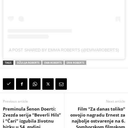
A POST SHARED BY EMMA ROBERTS (@EMMAROBERTS)
TAGS
DŽULIJA ROBERTS
EMA ROBERTS
ERIK ROBERTS
Previous article
Next article
Preminula Šenon Doerti:
Film “Za danas toliko”
Zvezda serija “Beverli Hils”
osvojio nagradu Ernest za
i “Čari” izgubila životnu
najbolje ostvarenje na 6.
bitku u 54. godini
Somborskom filmskom