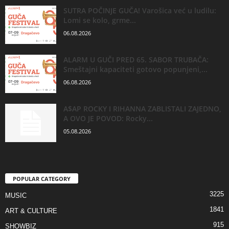
SUTRA POČINJE GUČA! Varošica već u ludilu:
Lomi se kolo, grme...
06.08.2026
ALARM U GUČI PRED 65. SABOR TRUBAČA:
Smeštajni kapaciteti gotovo popunjeni,...
06.08.2026
A$AP ROCKY I RIHANNA ZABLISTALI ZAJEDNO,
A OVO JE POVOD: Rocky...
05.08.2026
POPULAR CATEGORY
3225
MUSIC
1841
ART & CULTURE
915
SHOWBIZ