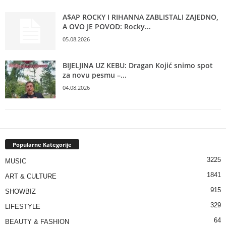
A$AP ROCKY I RIHANNA ZABLISTALI ZAJEDNO,
A OVO JE POVOD: Rocky...
05.08.2026
BIJELJINA UZ KEBU: Dragan Kojić snimo spot
za novu pesmu –...
04.08.2026
Popularne Kategorije
3225
MUSIC
1841
ART & CULTURE
915
SHOWBIZ
329
LIFESTYLE
64
BEAUTY & FASHION