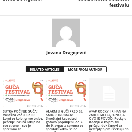
festivalu
Jovana Dragojević
RELATED ARTICLES
MORE FROM AUTHOR
SUTRA POČINJE GUČA!
ALARM U GUČI PRED 65.
A$AP ROCKY I RIHANNA
Varošica već u ludilu:
SABOR TRUBAČA:
ZABLISTALI ZAJEDNO, A
Lomi se kolo, grme trube,
Smeštajni kapaciteti
OVO JE POVOD: Rocky u
pečenje i vruća rakija na
gotovo popunjeni, od 7.
izdanju o kojem svi
sve strane – sve je
do 9. avgusta sprema se
pričaju, dok fanovi sa
spremno za...
spektakl kakav se ne
nestrpljenjem iščekuju da