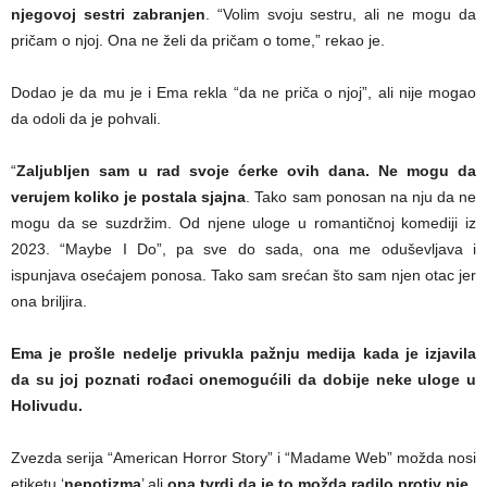
njegovoj sestri zabranjen
. “Volim svoju sestru, ali ne mogu da
pričam o njoj. Ona ne želi da pričam o tome,” rekao je.
Dodao je da mu je i Ema rekla “da ne priča o njoj”, ali nije mogao
da odoli da je pohvali.
“
Zaljubljen sam u rad svoje ćerke ovih dana. Ne mogu da
verujem koliko je postala sjajna
. Tako sam ponosan na nju da ne
mogu da se suzdržim. Od njene uloge u romantičnoj komediji iz
2023. “Maybe I Do”, pa sve do sada, ona me oduševljava i
ispunjava osećajem ponosa. Tako sam srećan što sam njen otac jer
ona briljira.
Ema je prošle nedelje privukla pažnju medija kada je izjavila
da su joj poznati rođaci onemogućili da dobije neke uloge u
Holivudu.
Zvezda serija “American Horror Story” i “Madame Web” možda nosi
etiketu ‘
nepotizma
’ ali
ona tvrdi da je to možda radilo protiv nje
.