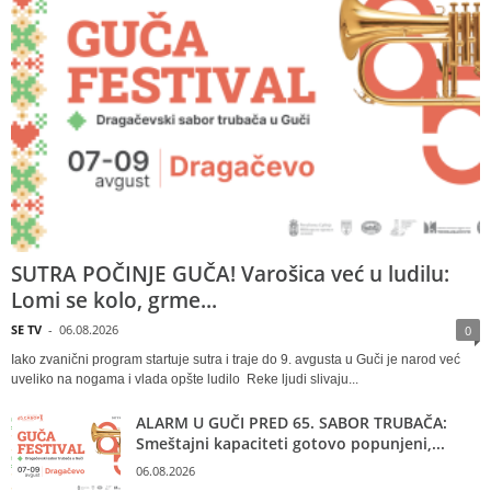
SUTRA POČINJE GUČA! Varošica već u ludilu:
Lomi se kolo, grme...
SE TV
-
06.08.2026
0
Iako zvanični program startuje sutra i traje do 9. avgusta u Guči je narod već
uveliko na nogama i vlada opšte ludilo Reke ljudi slivaju...
ALARM U GUČI PRED 65. SABOR TRUBAČA:
Smeštajni kapaciteti gotovo popunjeni,...
06.08.2026