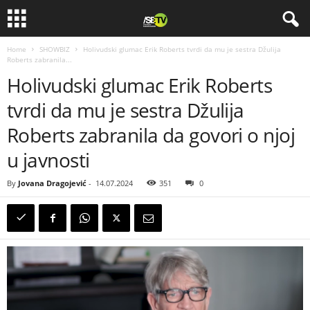
Home
SHOWBIZ
Holivudski glumac Erik Roberts tvrdi da mu je sestra Džulija
Roberts zabranila...
Holivudski glumac Erik Roberts
tvrdi da mu je sestra Džulija
Roberts zabranila da govori o njoj
u javnosti
By
Jovana Dragojević
-
14.07.2024
351
0