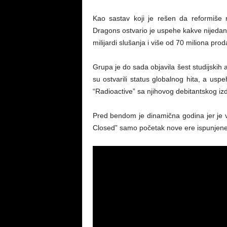
Kao sastav koji je rešen da reformiše 
Dragons ostvario je uspehe kakve nijedan 
milijardi slušanja i više od 70 miliona pr
Grupa je do sada objavila šest studijskih a
su ostvarili status globalnog hita, a u
“Radioactive” sa njihovog debitantskog izd
Pred bendom je dinamična godina jer je vr
Closed” samo početak nove ere ispunjen