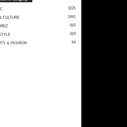
3225
IC
1841
& CULTURE
915
WBIZ
329
STYLE
64
TY & FASHION