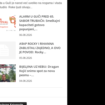
ta u Guči je narod već uveliko na nogama i vlada
ludilo Reke ljudi slivaju...
ALARM U GUČI PRED 65.
SABOR TRUBAČA: Smeštajni
kapaciteti gotovo
popunjeni,...
06.08.2026
A$AP ROCKY I RIHANNA
ZABLISTALI ZAJEDNO, A OVO
JE POVOD: Rocky...
05.08.2026
BIJELJINA UZ KEBU: Dragan
Kojić snimo spot za novu
pesmu –...
04.08.2026
ularne Kategorije