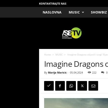
KONTAKTIRAJTE NAS
NASLOVNA
MUSIC
SHOWBIZ
/
S
E
T
V
Home
MUSIC
Imagine Dragons objavili singl “Eye
Imagine Dragons ob
By
Marija Maricic
-
05.04.2024
222
0