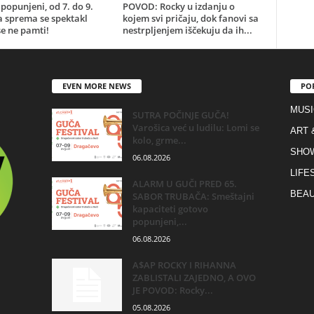
popunjeni, od 7. do 9.
POVOD: Rocky u izdanju o
a sprema se spektakl
kojem svi pričaju, dok fanovi sa
e ne pamti!
nestrpljenjem iščekuju da ih...
EVEN MORE NEWS
PO
MUSI
SUTRA POČINJE GUČA!
Varošica već u ludilu: Lomi se
ART 
kolo, grme...
SHO
06.08.2026
LIFE
ALARM U GUČI PRED 65.
BEAU
SABOR TRUBAČA: Smeštajni
kapaciteti gotovo
popunjeni,...
06.08.2026
A$AP ROCKY I RIHANNA
ZABLISTALI ZAJEDNO, A OVO
JE POVOD: Rocky...
05.08.2026