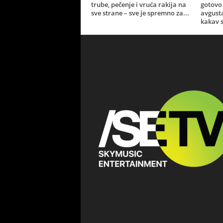
trube, pečenje i vruća rakija na
gotovo 
sve strane – sve je spremno za...
avgust
kakav s