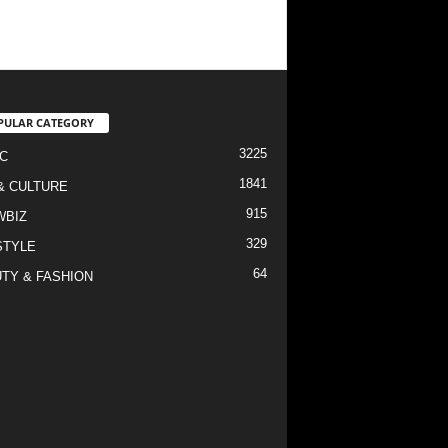
PULAR CATEGORY
3225
C
1841
& CULTURE
915
WBIZ
329
STYLE
64
TY & FASHION