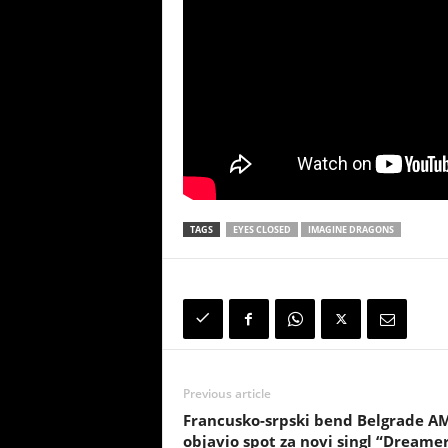
TAGS
EYES CLOSED
IMAGINE DRAGONS
Previous article
Francusko-srpski bend Belgrade A
objavio spot za novi singl “Dreame