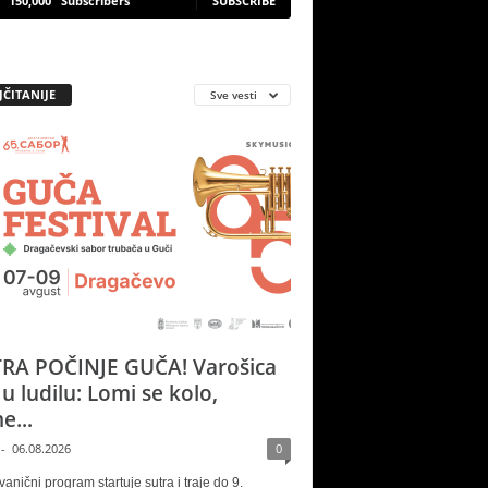
150,000
Subscribers
SUBSCRIBE
JČITANIJE
Sve vesti
RA POČINJE GUČA! Varošica
 u ludilu: Lomi se kolo,
e...
-
06.08.2026
0
vanični program startuje sutra i traje do 9.