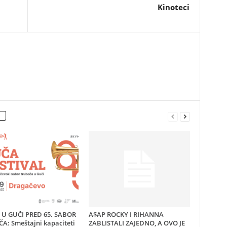
Kinoteci
U GUČI PRED 65. SABOR
A$AP ROCKY I RIHANNA
A: Smeštajni kapaciteti
ZABLISTALI ZAJEDNO, A OVO JE