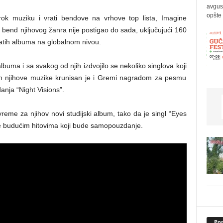
avgus
opšte 
rok muziku i vrati bendove na vrhove top lista, Imagine
bend njihovog žanra nije postigao do sada, uključujući 160
odatih albuma na globalnom nivou.
lbuma i sa svakog od njih izdvojilo se nekoliko singlova koji
speh njihove muzike krunisan je i Gremi nagradom za pesmu
anja “Night Visions”.
eme za njihov novi studijski album, tako da je singl “Eyes
e budućim hitovima koji bude samopouzdanje.
Pop