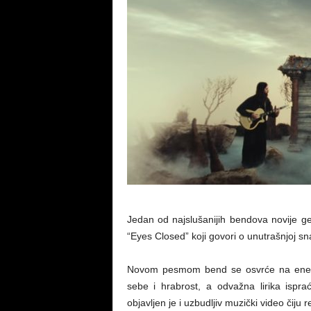
Jedan od najslušanijih bendova novije ge
“Eyes Closed” koji govori o unutrašnjoj sna
Novom pesmom bend se osvrće na energij
sebe i hrabrost, a odvažna lirika ispra
objavljen je i uzbudljiv muzički video čiju