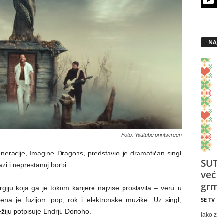
NA
Foto: Youtube printscreen
neracije, Imagine Dragons, predstavio je dramatičan singl
SUT
zi i neprestanoj borbi.
već
grm
u koja ga je tokom karijere najviše proslavila – veru u
SE TV
ćena je fuzijom pop, rok i elektronske muzike. Uz singl,
 režiju potpisuje Endrju Donoho.
Iako z