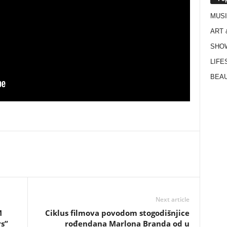
MUS
ART 
SHO
LIFE
BEAU
Next article
M
Ciklus filmova povodom stogodišnjice
rs”
rođendana Marlona Branda od u