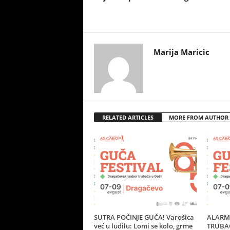
Marija Maricic
RELATED ARTICLES
MORE FROM AUTHOR
SUTRA POČINJE GUČA! Varošica
ALARM 
već u ludilu: Lomi se kolo, grme
TRUBAČ