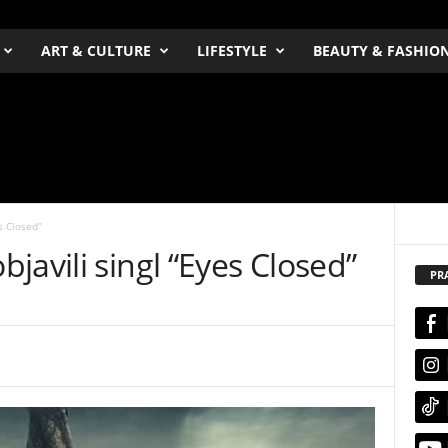
ART & CULTURE
LIFESTYLE
BEAUTY & FASHIO
s Closed”
javili singl “Eyes Closed”
PR