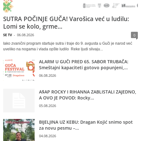
SUTRA POČINJE GUČA! Varošica već u ludilu:
Lomi se kolo, grme...
SE TV
-
06.08.2026
0
Iako zvanični program startuje sutra i traje do 9. avgusta u Guči je narod već
uveliko na nogama i vlada opšte ludilo Reke ljudi slivaju...
ALARM U GUČI PRED 65. SABOR TRUBAČA:
Smeštajni kapaciteti gotovo popunjeni,...
06.08.2026
A$AP ROCKY I RIHANNA ZABLISTALI ZAJEDNO,
A OVO JE POVOD: Rocky...
05.08.2026
BIJELJINA UZ KEBU: Dragan Kojić snimo spot
za novu pesmu –...
04.08.2026