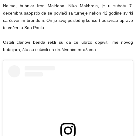
Naime, bubnjar Iron Maidena, Niko Makbrejn, je u subotu 7.
decembra saopštio da se povlači sa turneje nakon 42 godine svirki
sa čuvenim brendom. On je svoj poslednji koncert odsvirao upravo
te večeri u Sao Paulu.
Ostali članovi benda rekli su da će ubrzo objaviti ime novog
bubnjara, što su i učinili na društvenim mrežama.