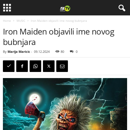
Home
MUSIC
Iron Maiden objavili ime novog bubnjara
Iron Maiden objavili ime novog
bubnjara
By
Marija Maricic
-
09.12.2024
80
0