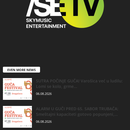
EVEN MORE NEWS
SUTRA POČINJE GUČA! Varošica već u ludilu:
Lomi se kolo, grme...
06.08.2026
ALARM U GUČI PRED 65. SABOR TRUBAČA:
Smeštajni kapaciteti gotovo popunjeni,...
06.08.2026