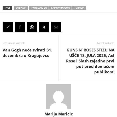
TAGS
BUBNJAR
IRON MAIDEN
SAJMON DOSON
TURNEJA
Previous article
Next article
Van Gogh neće svirati 31.
GUNS N’ ROSES STIŽU NA
decembra u Kragujevcu
UŠĆE 18. JULA 2025, Axl
Rose i Slash zajedno prvi
put pred domaćom
publikom!
Marija Maricic