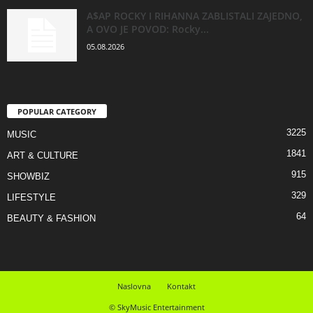
A$AP ROCKY I RIHANNA ZABLISTALI ZAJEDNO,
A OVO JE POVOD: Rocky...
05.08.2026
POPULAR CATEGORY
3225
MUSIC
1841
ART & CULTURE
915
SHOWBIZ
329
LIFESTYLE
64
BEAUTY & FASHION
Naslovna
Kontakt
© SkyMusic Entertainment