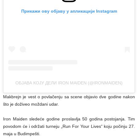
Прикажи ову објаву у апликацији Instagram
ОБЈАВА КОЈУ ДЕЛИ IRON MAIDEN (@IRONMAIDEN)
Makbrejn je vest o povlačenju sa scene objavio dve godine nakon
što je doživeo moždani udar.
Iron Maiden sledeće godine proslavlja 50 godina postojanja. Tim
povodom će i održati turneju „Run For Your Lives“ koju počinju 27.
maja u Budimpešti.