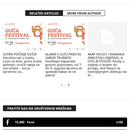
RELATED ARTICLES
MORE FROM AUTHOR
SUTRA POČINJE GUČA!
ALARM U GUČI PRED 65.
A$AP ROCKY I RIHANNA
Varošica već u ludilu:
SABOR TRUBAČA:
ZABLISTALI ZAJEDNO, A
Lomi se kolo, grme trube,
Smeštajni kapaciteti
OVO JE POVOD: Rocky u
pečenje i vruća rakija na
gotovo popunjeni, od 7.
izdanju o kojem svi
sve strane – sve je
do 9. avgusta sprema se
pričaju, dok fanovi sa
spremno za...
spektakl kakav se ne
nestrpljenjem iščekuju da
pamti!
ih...
PRATITE NAS NA DRUŠTVENIM MREŽAMA
15,000
Fans
LIKE