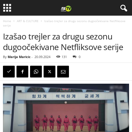
Home
ART & CULTURE
Izašao trejler za drugu sezonu dugoočekivane Netfliksove
serije
Izašao trejler za drugu sezonu
dugoočekivane Netfliksove serije
By
Marija Maricic
-
20.09.2024
131
0