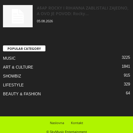
A$AP ROCKY I RIHANNA ZABLISTALI ZAJEDNO,
A OVO JE POVOD: Rocky...
05.08.2026
POPULAR CATEGORY
3225
MUSIC
1841
ART & CULTURE
915
SHOWBIZ
329
LIFESTYLE
64
BEAUTY & FASHION
Naslovna
Kontakt
© SkyMusic Entertainment