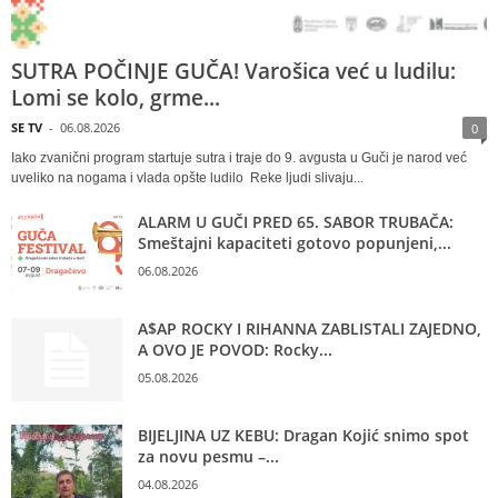
SUTRA POČINJE GUČA! Varošica već u ludilu:
Lomi se kolo, grme...
SE TV
-
06.08.2026
0
Iako zvanični program startuje sutra i traje do 9. avgusta u Guči je narod već
uveliko na nogama i vlada opšte ludilo Reke ljudi slivaju...
ALARM U GUČI PRED 65. SABOR TRUBAČA:
Smeštajni kapaciteti gotovo popunjeni,...
06.08.2026
A$AP ROCKY I RIHANNA ZABLISTALI ZAJEDNO,
A OVO JE POVOD: Rocky...
05.08.2026
BIJELJINA UZ KEBU: Dragan Kojić snimo spot
za novu pesmu –...
04.08.2026