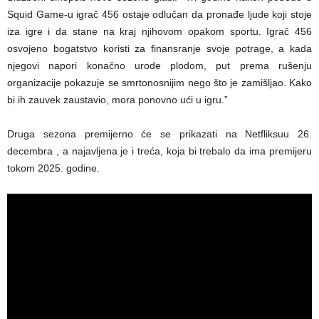
Squid Game-u igrač 456 ostaje odlučan da pronađe ljude koji stoje
iza igre i da stane na kraj njihovom opakom sportu. Igrač 456
osvojeno bogatstvo koristi za finansranje svoje potrage, a kada
njegovi napori konačno urode plodom, put prema rušenju
organizacije pokazuje se smrtonosnijim nego što je zamišljao. Kako
bi ih zauvek zaustavio, mora ponovno ući u igru.”
Druga sezona premijerno će se prikazati na Netfliksuu 26.
decembra , a najavljena je i treća, koja bi trebalo da ima premijeru
tokom 2025. godine.