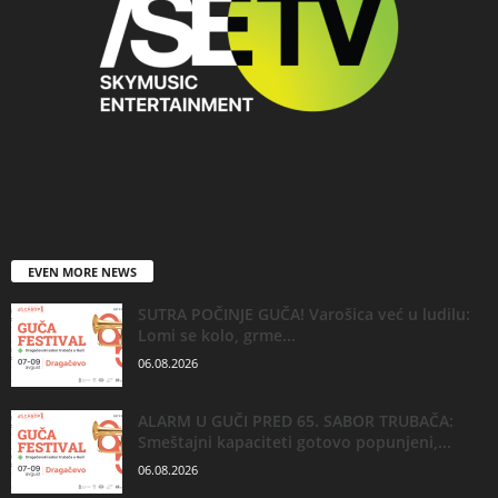
EVEN MORE NEWS
SUTRA POČINJE GUČA! Varošica već u ludilu:
Lomi se kolo, grme...
06.08.2026
ALARM U GUČI PRED 65. SABOR TRUBAČA:
Smeštajni kapaciteti gotovo popunjeni,...
06.08.2026