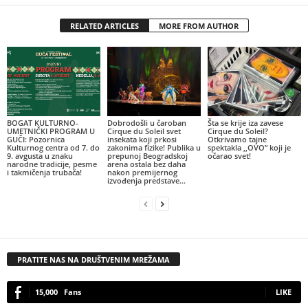
RELATED ARTICLES
MORE FROM AUTHOR
BOGAT KULTURNO-
Dobrodošli u čaroban
Šta se krije iza zavese
UMETNIČKI PROGRAM U
Cirque du Soleil svet
Cirque du Soleil?
GUČI: Pozornica
insekata koji prkosi
Otkrivamo tajne
Kulturnog centra od 7. do
zakonima fizike! Publika u
spektakla ,,OVO” koji je
9. avgusta u znaku
prepunoj Beogradskoj
očarao svet!
narodne tradicije, pesme
arena ostala bez daha
i takmičenja trubača!
nakon premijernog
izvođenja predstave...
PRATITE NAS NA DRUŠTVENIM MREŽAMA
15,000
Fans
LIKE