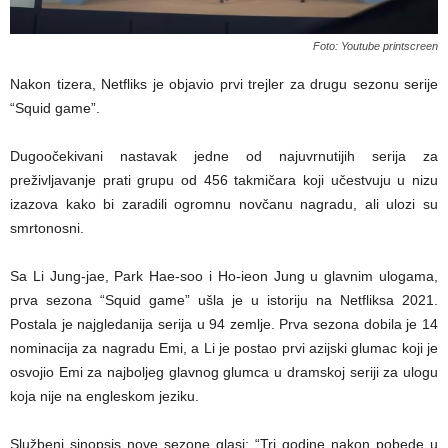
Foto: Youtube printscreen
Nakon tizera, Netfliks je objavio prvi trejler za drugu sezonu serije
“Squid game”.
Dugoočekivani nastavak jedne od najuvrnutijih serija za
preživljavanje prati grupu od 456 takmičara koji učestvuju u nizu
izazova kako bi zaradili ogromnu novčanu nagradu, ali ulozi su
smrtonosni.
Sa Li Jung-jae, Park Hae-soo i Ho-ieon Jung u glavnim ulogama,
prva sezona “Squid game” ušla je u istoriju na Netfliksa 2021.
Postala je najgledanija serija u 94 zemlje. Prva sezona dobila je 14
nominacija za nagradu Emi, a Li je postao prvi azijski glumac koji je
osvojio Emi za najboljeg glavnog glumca u dramskoj seriji za ulogu
koja nije na engleskom jeziku.
Službeni sinopsis nove sezone glasi: “Tri godine nakon pobede u