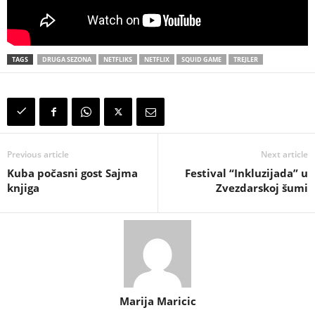
TAGS
DRUGA SEZONA
NETFLIKS
NETFLIX
SQUID GAME
TREJLER
Previous article
Next article
Kuba počasni gost Sajma
Festival “Inkluzijada” u
knjiga
Zvezdarskoj šumi
Marija Maricic