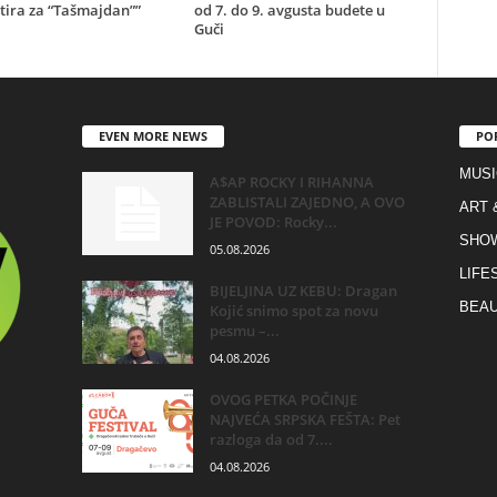
tira za “Tašmajdan””
od 7. do 9. avgusta budete u
Guči
EVEN MORE NEWS
PO
MUSI
A$AP ROCKY I RIHANNA
ZABLISTALI ZAJEDNO, A OVO
ART 
JE POVOD: Rocky...
SHO
05.08.2026
LIFE
BIJELJINA UZ KEBU: Dragan
BEAU
Kojić snimo spot za novu
pesmu –...
04.08.2026
OVOG PETKA POČINJE
NAJVEĆA SRPSKA FEŠTA: Pet
razloga da od 7....
04.08.2026