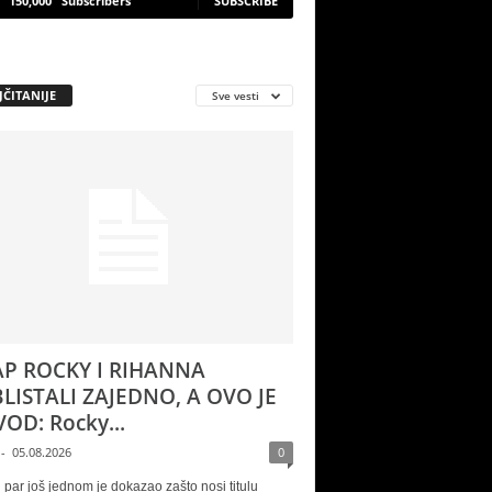
150,000
Subscribers
SUBSCRIBE
JČITANIJE
Sve vesti
P ROCKY I RIHANNA
LISTALI ZAJEDNO, A OVO JE
OD: Rocky...
-
05.08.2026
0
 par još jednom je dokazao zašto nosi titulu