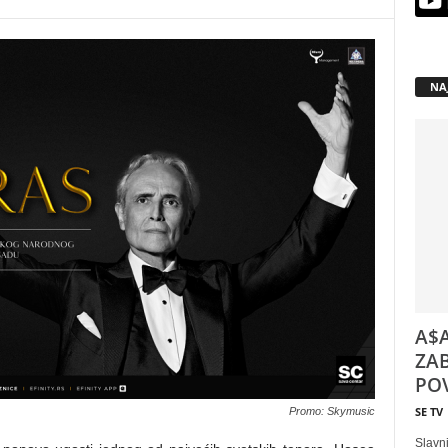
NA
A$A
ZAB
POV
SE TV
Promo: Skymusic
Slavni