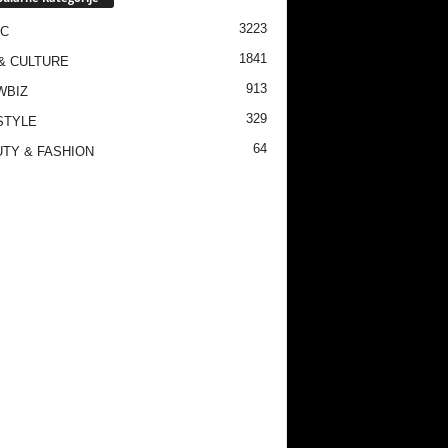
3223
IC
1841
& CULTURE
913
WBIZ
329
STYLE
64
TY & FASHION