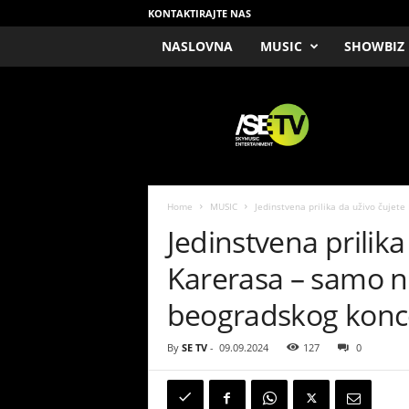
KONTAKTIRAJTE NAS
NASLOVNA
MUSIC
SHOWBIZ
/
S
E
T
V
Home
MUSIC
Jedinstvena prilika da uživo čujet
Jedinstvena prilik
Karerasa – samo ne
beogradskog konc
By
SE TV
-
09.09.2024
127
0