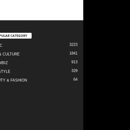
PULAR CATEGORY
3223
C
1841
& CULTURE
913
WBIZ
329
STYLE
64
TY & FASHION