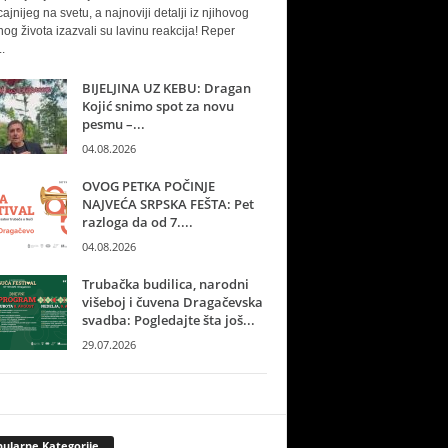
cajnijeg na svetu, a najnoviji detalji iz njihovog
nog života izazvali su lavinu reakcija! Reper
.
BIJELJINA UZ KEBU: Dragan
Kojić snimo spot za novu
pesmu –...
04.08.2026
OVOG PETKA POČINJE
NAJVEĆA SRPSKA FEŠTA: Pet
razloga da od 7....
04.08.2026
Trubačka budilica, narodni
višeboj i čuvena Dragačevska
svadba: Pogledajte šta još...
29.07.2026
ularne Kategorije