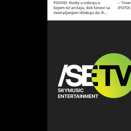
POVOD: Rocky u izdanju o
– “Uver
kojem svi pričaju, dok fanovi sa
(FOTO)
nestrpljenjem iščekuju da ih...