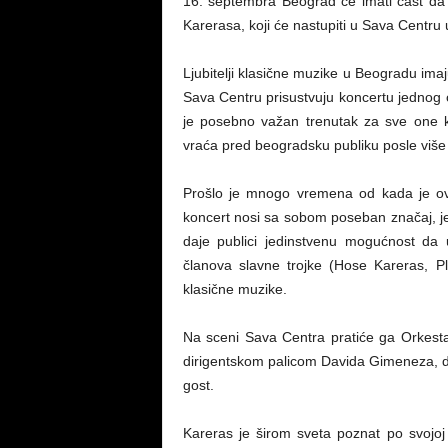
16. septembra Beograd će imati čast da
Karerasa, koji će nastupiti u Sava Centru u
Ljubitelji klasične muzike u Beogradu ima
Sava Centru prisustvuju koncertu jedno
je posebno važan trenutak za sve one ko
vraća pred beogradsku publiku posle više
Prošlo je mnogo vremena od kada je ovaj
koncert nosi sa sobom poseban značaj, j
daje publici jedinstvenu mogućnost da 
članova slavne trojke (Hose Kareras, P
klasične muzike.
Na sceni Sava Centra pratiće ga Orkest
dirigentskom palicom Davida Gimeneza, dok
gost.
Kareras je širom sveta poznat po svojoj