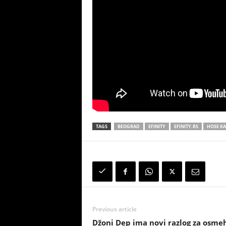
TAGS
BEOGRAD
EFINITY
EFINITY.RS
HOSE KA
Previous article
Džoni Dep ima novi razlog za osme