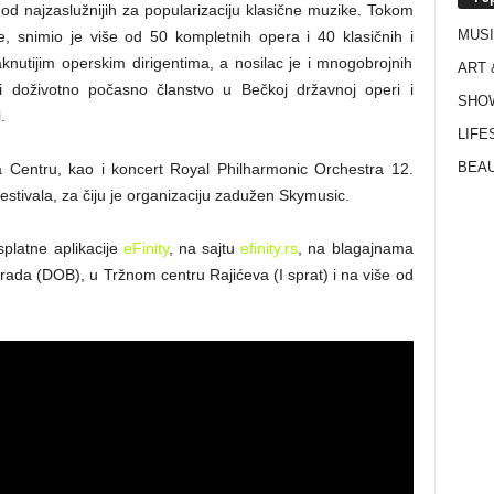
m od najzaslužnijih za popularizaciju klasične muzike. Tokom
MUS
re, snimio je više od 50 kompletnih opera i 40 klasičnih i
taknutijim operskim dirigentima, a nosilac je i mnogobrojnih
ART 
ući doživotno počasno članstvo u Bečkoj državnoj operi i
SHO
i.
LIFE
BEAU
Centru, kao i koncert Royal Philharmonic Orchestra 12.
estivala, za čiju je organizaciju zadužen Skymusic.
platne aplikacije
eFinity
, na sajtu
efinity.rs
, na blagajnama
da (DOB), u Tržnom centru Rajićeva (I sprat) i na više od