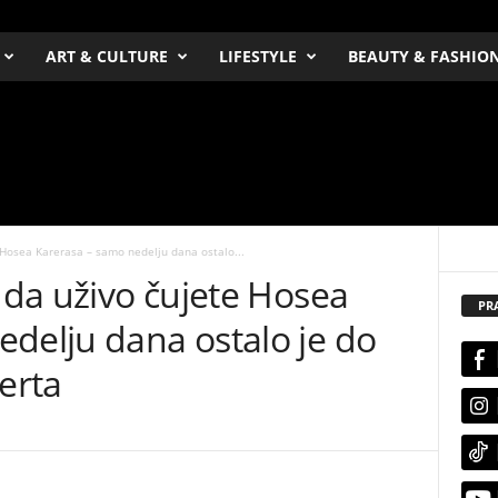
ART & CULTURE
LIFESTYLE
BEAUTY & FASHIO
e Hosea Karerasa – samo nedelju dana ostalo...
a da uživo čujete Hosea
PR
delju dana ostalo je do
erta