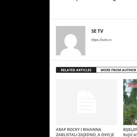
SE TV
https://setv.rs
RELATED ARTICLES
MORE FROM AUTHOR
A$AP ROCKY I RIHANNA
BIJELJ
ZABLISTALI ZAJEDNO, A OVO JE
Kojić 