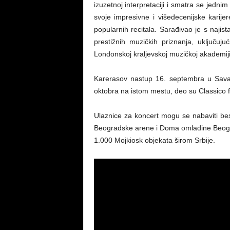
izuzetnoj interpretaciji i smatra se jedni
svoje impresivne i višedecenijske karije
popularnih recitala. Sarađivao je s najis
prestižnih muzičkih priznanja, uključuj
Londonskoj kraljevskoj muzičkoj akademij
Karerasov nastup 16. septembra u Sava 
oktobra na istom mestu, deo su Classico f
Ulaznice za koncert mogu se nabaviti bes
Beogradske arene i Doma omladine Beogra
1.000 Mojkiosk objekata širom Srbije.