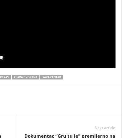
RERAS
PLAVA DVORANA
SAVA CENTAR
Next article
h
Dokumentac “Gru tu je” premijerno na