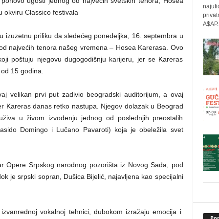
 ponovo ugosti jednog od najvećih svetskih tenora, Hosea
najuti
 okviru Classico festivala
privat
A$AP..
ju izuzetnu priliku da sledećeg ponedeljka, 16. septembra u
g od najvećih tenora našeg vremena – Hosea Karerasa. Ovo
ji poštuju njegovu dugogodišnju karijeru, jer se Kareras
 od 15 godina.
 velikan prvi put zadivio beogradski auditorijum, a ovaj
er Kareras danas retko nastupa. Njegov dolazak u Beograd
uživa u živom izvođenju jednog od poslednjih preostalih
lasido Domingo i Lučano Pavaroti) koja je obeležila svet
ar Opere Srpskog narodnog pozorišta iz Novog Sada, pod
 je srpski sopran, Dušica Bijelić, najavljena kao specijalni
 izvanrednoj vokalnoj tehnici, dubokom izražaju emocija i
Pop