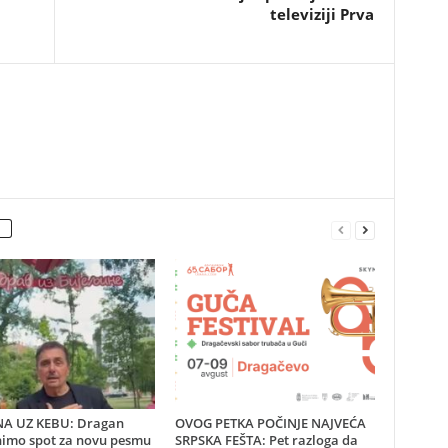
televiziji Prva
INA UZ KEBU: Dragan
OVOG PETKA POČINJE NAJVEĆA
snimo spot za novu pesmu
SRPSKA FEŠTA: Pet razloga da