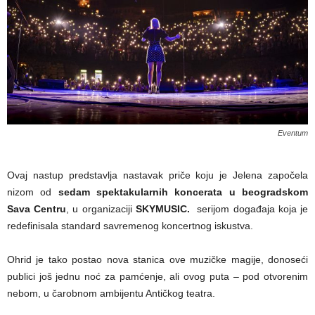
Eventum
Ovaj nastup predstavlja nastavak priče koju je Jelena započela
nizom od
sedam spektakularnih koncerata u beogradskom
Sava Centru
, u organizaciji
SKYMUSIC.
serijom događaja koja je
redefinisala standard savremenog koncertnog iskustva.
Ohrid je tako postao nova stanica ove muzičke magije, donoseći
publici još jednu noć za pamćenje, ali ovog puta – pod otvorenim
nebom, u čarobnom ambijentu Antičkog teatra.