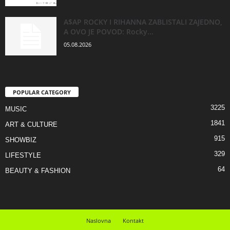
A$AP ROCKY I RIHANNA ZABLISTALI ZAJEDNO,
A OVO JE POVOD: Rocky...
05.08.2026
POPULAR CATEGORY
3225
MUSIC
1841
ART & CULTURE
915
SHOWBIZ
329
LIFESTYLE
64
BEAUTY & FASHION
Naslovna
Kontakt