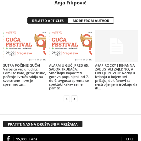
Anja Filipović
RELATED ARTICLES
MORE FROM AUTHOR
SUTRA POČINJE GUČA!
ALARM U GUČI PRED 65.
A$AP ROCKY I RIHANNA
Varošica već u ludilu:
SABOR TRUBAČA:
ZABLISTALI ZAJEDNO, A
Lomi se kolo, grme trube,
Smeštajni kapaciteti
OVO JE POVOD: Rocky u
pečenje i vruća rakija na
gotovo popunjeni, od 7.
izdanju o kojem svi
sve strane – sve je
do 9. avgusta sprema se
pričaju, dok fanovi sa
spremno za...
spektakl kakav se ne
nestrpljenjem iščekuju da
pamti!
ih...
PRATITE NAS NA DRUŠTVENIM MREŽAMA
15,000
Fans
LIKE