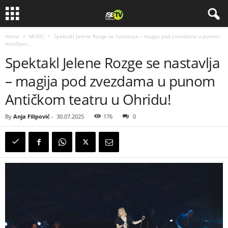
Home
MUSIC
Spektakl Jelene Rozge se nastavlja – magija pod zvezdama u punom
Antičkom...
Spektakl Jelene Rozge se nastavlja
– magija pod zvezdama u punom
Antičkom teatru u Ohridu!
By
Anja Filipović
-
30.07.2025
176
0