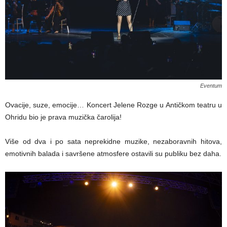
Eventum
Ovacije, suze, emocije… Koncert Jelene Rozge u Antičkom teatru u
Ohridu bio je prava muzička čarolija!
Više od dva i po sata neprekidne muzike, nezaboravnih hitova,
emotivnih balada i savršene atmosfere ostavili su publiku bez daha.