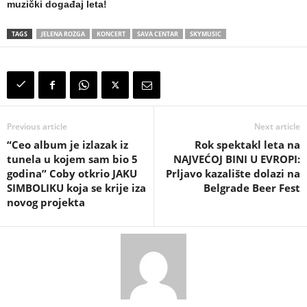
muzički događaj leta!
TAGS
JELENA ROZGA
KONCERT
SAVA CENTAR
SKYMUSIC
Previous article
Next article
“Ceo album je izlazak iz
Rok spektakl leta na
tunela u kojem sam bio 5
NAJVEĆOJ BINI U EVROPI:
godina” Coby otkrio JAKU
Prljavo kazalište dolazi na
SIMBOLIKU koja se krije iza
Belgrade Beer Fest
novog projekta