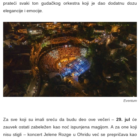
prateći svaki ton gudačkog orkestra koji je dao dodatnu dozu
elegancije i emocije.
Eventum
Za sve koji su imali sreću da budu deo ove večeri –
29. jul
će
zauvek ostati zabeležen kao noć ispunjena magijom. A za one koji
nisu stigli – koncert Jelene Rozge u Ohridu već se prepričava kao