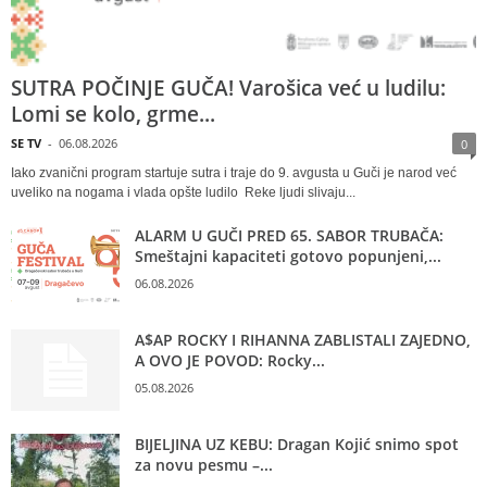
SUTRA POČINJE GUČA! Varošica već u ludilu:
Lomi se kolo, grme...
SE TV
-
06.08.2026
0
Iako zvanični program startuje sutra i traje do 9. avgusta u Guči je narod već
uveliko na nogama i vlada opšte ludilo Reke ljudi slivaju...
ALARM U GUČI PRED 65. SABOR TRUBAČA:
Smeštajni kapaciteti gotovo popunjeni,...
06.08.2026
A$AP ROCKY I RIHANNA ZABLISTALI ZAJEDNO,
A OVO JE POVOD: Rocky...
05.08.2026
BIJELJINA UZ KEBU: Dragan Kojić snimo spot
za novu pesmu –...