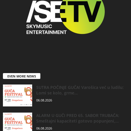
EVEN MORE NEWS
SUTRA POČINJE GUČA! Varošica već u ludilu:
Lomi se kolo, grme...
06.08.2026
ALARM U GUČI PRED 65. SABOR TRUBAČA:
Smeštajni kapaciteti gotovo popunjeni,...
06.08.2026