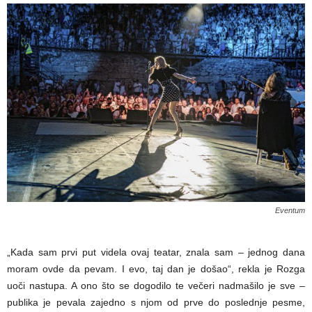
Eventum
„Kada sam prvi put videla ovaj teatar, znala sam – jednog dana
moram ovde da pevam. I evo, taj dan je došao“, rekla je Rozga
uoči nastupa. A ono što se dogodilo te večeri nadmašilo je sve –
publika je pevala zajedno s njom od prve do poslednje pesme,