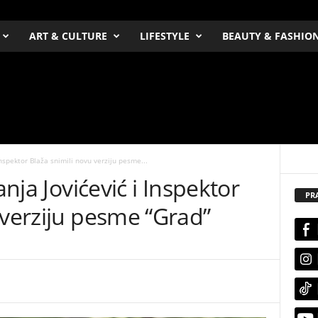
ART & CULTURE
LIFESTYLE
BEAUTY & FASHIO
 Inspektor Blaža snimili novu verziju pesme...
anja Jovićević i Inspektor
PR
 verziju pesme “Grad”