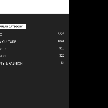
PULAR CATEGORY
3225
C
1841
& CULTURE
915
WBIZ
329
STYLE
64
TY & FASHION