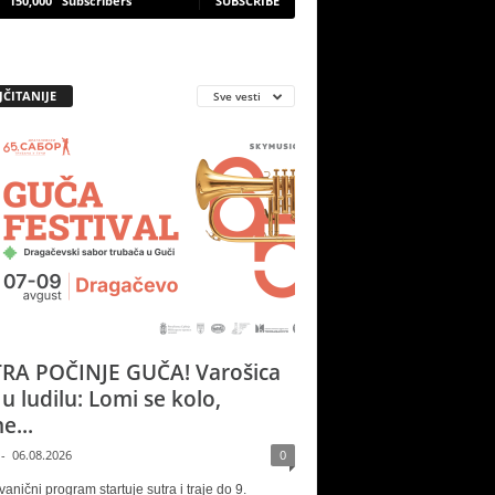
150,000
Subscribers
SUBSCRIBE
JČITANIJE
Sve vesti
RA POČINJE GUČA! Varošica
 u ludilu: Lomi se kolo,
e...
-
06.08.2026
0
vanični program startuje sutra i traje do 9.