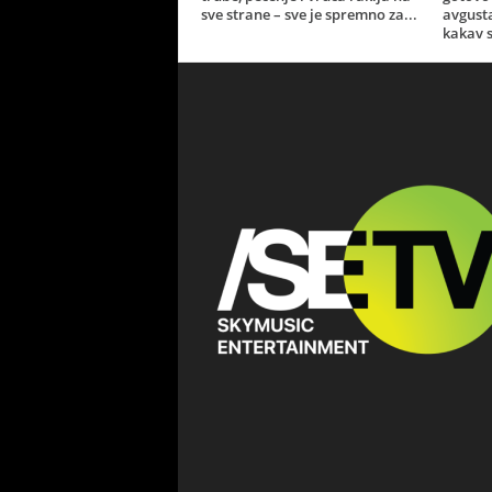
sve strane – sve je spremno za...
avgust
kakav s