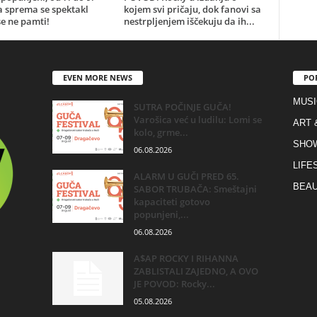
a sprema se spektakl
kojem svi pričaju, dok fanovi sa
e ne pamti!
nestrpljenjem iščekuju da ih...
EVEN MORE NEWS
PO
MUSI
SUTRA POČINJE GUČA!
Varošica već u ludilu: Lomi se
ART 
kolo, grme...
SHO
06.08.2026
LIFE
ALARM U GUČI PRED 65.
BEAU
SABOR TRUBAČA: Smeštajni
kapaciteti gotovo
popunjeni,...
06.08.2026
A$AP ROCKY I RIHANNA
ZABLISTALI ZAJEDNO, A OVO
JE POVOD: Rocky...
05.08.2026