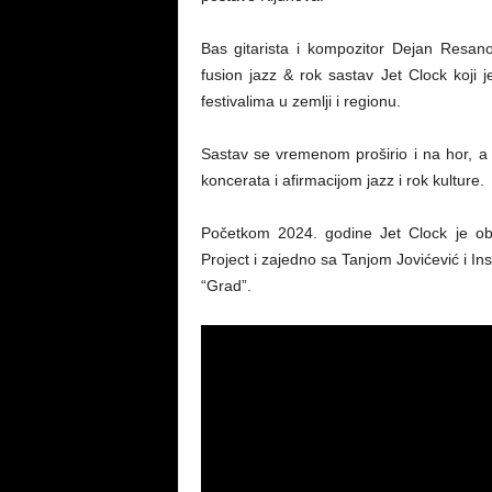
Bas gitarista i kompozitor Dejan Resano
fusion jazz & rok sastav Jet Clock koji 
festivalima u zemlji i regionu.
Sastav se vremenom proširio i na hor, a 
koncerata i afirmacijom jazz i rok kulture.
Početkom 2024. godine Jet Clock je obj
Project i zajedno sa Tanjom Jovićević i I
“Grad”.