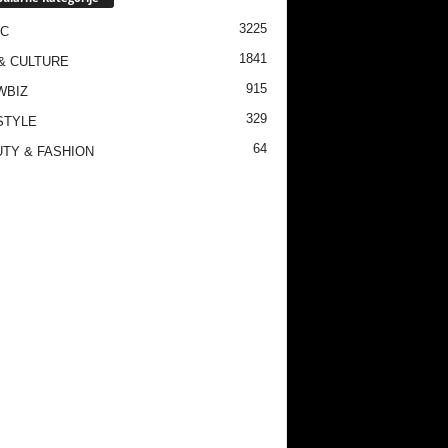
3225
IC
1841
& CULTURE
915
WBIZ
329
STYLE
64
TY & FASHION