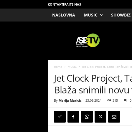
KONTAKTIRAJTE NAS
NASLOVNA
MUSIC
SHOWBIZ
/
S
E
T
V
Home
MUSIC
Jet Clock Project, Tanja Jovićević i
Jet Clock Project, T
Blaža snimili novu
By
Marija Maricic
-
23.09.2024
315
0