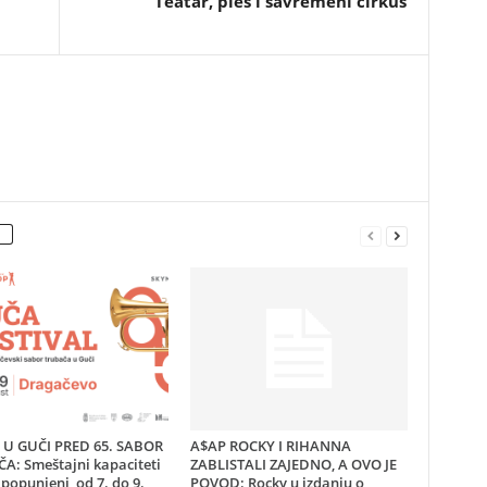
Teatar, ples i savremeni cirkus
U GUČI PRED 65. SABOR
A$AP ROCKY I RIHANNA
A: Smeštajni kapaciteti
ZABLISTALI ZAJEDNO, A OVO JE
popunjeni, od 7. do 9.
POVOD: Rocky u izdanju o