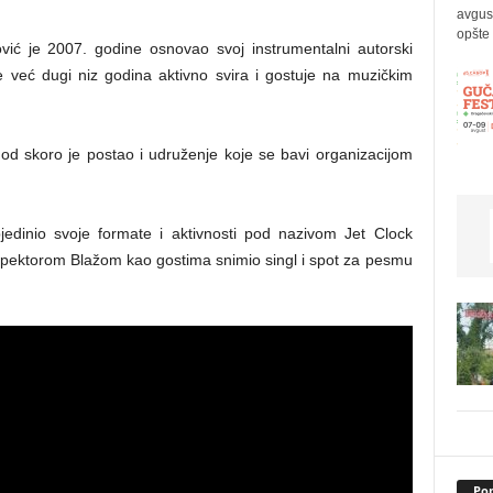
avgus
opšte 
vić je 2007. godine osnovao svoj instrumentalni autorski
je već dugi niz godina aktivno svira i gostuje na muzičkim
od skoro je postao i udruženje koje se bavi organizacijom
edinio svoje formate i aktivnosti pod nazivom Jet Clock
nspektorom Blažom kao gostima snimio singl i spot za pesmu
Pop