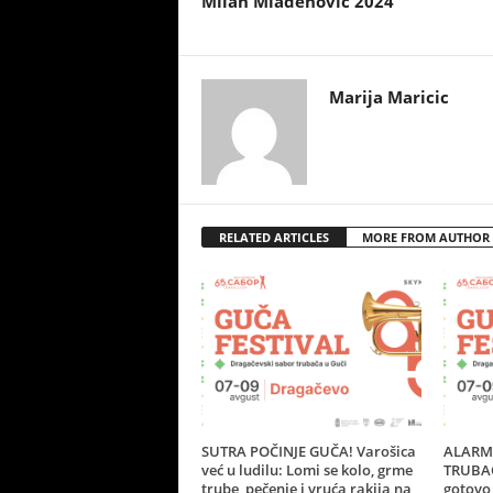
Milan Mladenović 2024
Marija Maricic
RELATED ARTICLES
MORE FROM AUTHOR
SUTRA POČINJE GUČA! Varošica
ALARM 
već u ludilu: Lomi se kolo, grme
TRUBAČ
trube, pečenje i vruća rakija na
gotovo 