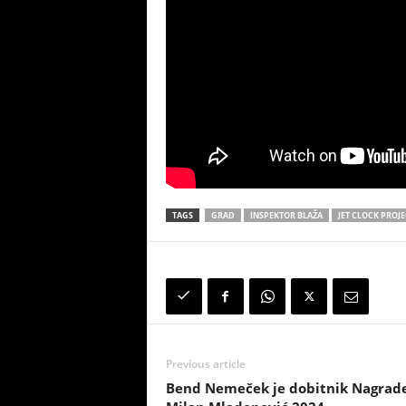
TAGS
GRAD
INSPEKTOR BLAŽA
JET CLOCK PROJE
Previous article
Bend Nemeček je dobitnik Nagrad