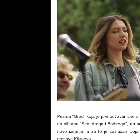
Pesma “Grad” koja je prvi put zvanično s
na albumu “Sex, droga i Bodiroga”, grupe 
novo izdanje, a za to je zaslužan Dejan
postave Kljunova.