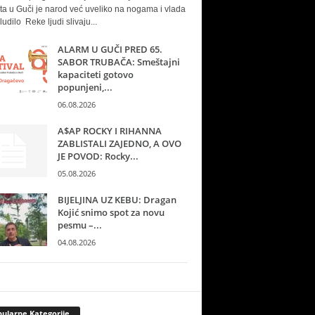
ta u Guči je narod već uveliko na nogama i vlada
ludilo Reke ljudi slivaju...
ALARM U GUČI PRED 65.
SABOR TRUBAČA: Smeštajni
kapaciteti gotovo
popunjeni,...
06.08.2026
A$AP ROCKY I RIHANNA
ZABLISTALI ZAJEDNO, A OVO
JE POVOD: Rocky...
05.08.2026
BIJELJINA UZ KEBU: Dragan
Kojić snimo spot za novu
pesmu –...
04.08.2026
ularne Kategorije