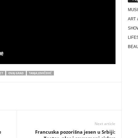
MUS
ART 
SHO
LIFE
BEAU
CT
OVAJ GRAD
TANJA JOVIČEVIĆ
Next article
e
Francuska pozorišna jesen u Srbiji: