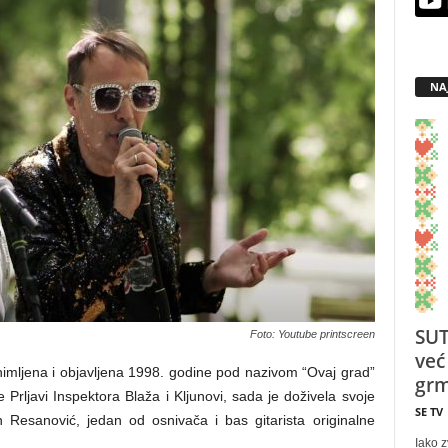
NA
SUT
Foto: Youtube printscreen
već
nimljena i objavljena 1998. godine pod nazivom “Ovaj grad”
grm
Prljavi Inspektora Blaža i Kljunovi, sada je doživela svoje
SE TV
 Resanović, jedan od osnivača i bas gitarista originalne
Iako z