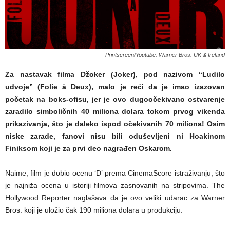
Printscreen/Youtube: Warner Bros. UK & Ireland
Za nastavak filma Džoker (Joker), pod nazivom “Ludilo
udvoje” (Folie à Deux), malo je reći da je imao izazovan
početak na boks-ofisu, jer je ovo dugoočekivano ostvarenje
zaradilo simboličnih 40 miliona dolara tokom prvog vikenda
prikazivanja, što je daleko ispod očekivanih 70 miliona! Osim
niske zarade, fanovi nisu bili oduševljeni ni Hoakinom
Finiksom koji je za prvi deo nagrađen Oskarom.
Naime, film je dobio ocenu ‘D’ prema CinemaScore istraživanju, što
je najniža ocena u istoriji filmova zasnovanih na stripovima. The
Hollywood Reporter naglašava da je ovo veliki udarac za Warner
Bros. koji je uložio čak 190 miliona dolara u produkciju.