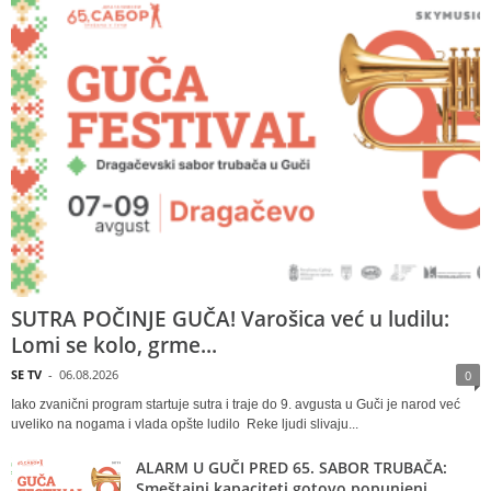
SUTRA POČINJE GUČA! Varošica već u ludilu:
Lomi se kolo, grme...
SE TV
-
06.08.2026
0
Iako zvanični program startuje sutra i traje do 9. avgusta u Guči je narod već
uveliko na nogama i vlada opšte ludilo Reke ljudi slivaju...
ALARM U GUČI PRED 65. SABOR TRUBAČA:
Smeštajni kapaciteti gotovo popunjeni,...