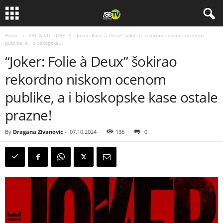
Home
ART & CULTURE
“Joker: Folie à Deux” šokirao rekordno niskom ocenom
publike, a i bioskopske...
“Joker: Folie à Deux” šokirao
rekordno niskom ocenom
publike, a i bioskopske kase ostale
prazne!
By
Dragana Zivanovic
-
07.10.2024
136
0