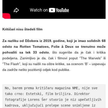
Kritičari nisu štedeli film
Za razliku od Džokera iz 2019. godine, koji je imao solidnih 68
odsto na Rotten Tomatoes, Folie à Deux se trenutno može
pohvaliti sa tek 33 odsto
, što sugeriše da je čak i kritika
podeljena. Zanimljivo je da, čak i filmovi poput “The Marvels” ili
“The Flash”, koji su naišli na oštre kritike, sa ocenom ‘B’ – uspevaju
da zadrže nešto pozitivniji odjek kod publike.
No, barem prema kritičaru magazina NME, nije sve 
tako crno: Estetski, film briljira. Direktor 
fotografije Lorens Šer stvorio je niz upečatljivih 
kadrova, uključujući prelepe scene snimljene iz 