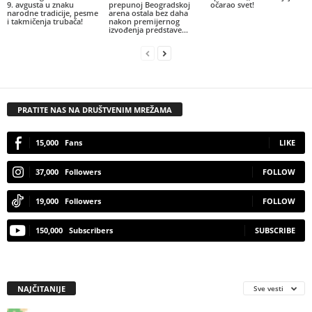
9. avgusta u znaku
prepunoj Beogradskoj
očarao svet!
narodne tradicije, pesme
arena ostala bez daha
i takmičenja trubača!
nakon premijernog
izvođenja predstave...
PRATITE NAS NA DRUŠTVENIM MREŽAMA
15,000
Fans
LIKE
37,000
Followers
FOLLOW
19,000
Followers
FOLLOW
150,000
Subscribers
SUBSCRIBE
NAJČITANIJE
Sve vesti