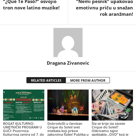
“¿Qué Te Pasó?” osvojio
“Nemi pesnik” upakovao
tron nove latino muzike!
emotivnu priču u snažan
rok aranžman!
Dragana Zivanovic
RELATED ARTICLES
MORE FROM AUTHOR
BOGAT KULTURNO-
Dobrodošli u čaroban
Šta se krije iza zavese
UMETNIČKI PROGRAM U
Cirque du Soleil svet
Cirque du Soleil?
GUČI: Pozornica
insekata koji prkosi
Otkrivamo tajne
Kulturnog centra od 7. do
zakonima fizike! Publika u
spektakla ,,OVO” koji je