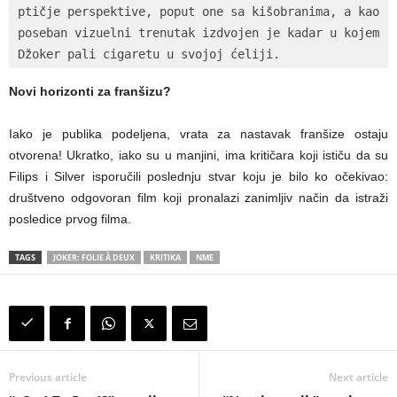
ptičje perspektive, poput one sa kišobranima, a kao 
poseban vizuelni trenutak izdvojen je kadar u kojem 
Džoker pali cigaretu u svojoj ćeliji.
Novi horizonti za franšizu?
Iako je publika podeljena, vrata za nastavak franšize ostaju
otvorena! Ukratko, iako su u manjini, ima kritičara koji ističu da su
Filips i Silver isporučili poslednju stvar koju je bilo ko očekivao:
društveno odgovoran film koji pronalazi zanimljiv način da istraži
posledice prvog filma.
TAGS
JOKER: FOLIE À DEUX
KRITIKA
NME
Previous article
Next article