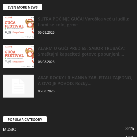
EVEN MORE NEWS
SUTRA POČINJE GUČA! Varošica već u ludilu:
Lomi se kolo, grme...
06.08.2026
ALARM U GUČI PRED 65. SABOR TRUBAČA:
Smeštajni kapaciteti gotovo popunjeni,...
06.08.2026
A$AP ROCKY I RIHANNA ZABLISTALI ZAJEDNO,
A OVO JE POVOD: Rocky...
05.08.2026
POPULAR CATEGORY
3225
MUSIC