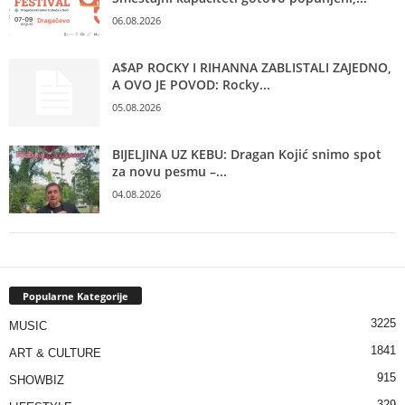
06.08.2026
A$AP ROCKY I RIHANNA ZABLISTALI ZAJEDNO,
A OVO JE POVOD: Rocky...
05.08.2026
BIJELJINA UZ KEBU: Dragan Kojić snimo spot
za novu pesmu –...
04.08.2026
Popularne Kategorije
3225
MUSIC
1841
ART & CULTURE
915
SHOWBIZ
329