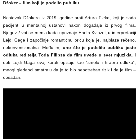
Džoker – film koji je podelio publiku
Nastavak Džokera iz 2019. godine prati Artura Fleka, koji je sada
pacijent u mentalnoj ustanovi nakon događaja iz prvog filma.
Njegov život se menja kada upoznaje Harlin Kvinzel, u interpretaciji
Lejdi Gage i započinje romantičnu priču koja je, najblaže rečeno,
nekonvencionalna. Međutim,
ono što je podelilo publiku jeste
odluka reditelja Toda Filipsa da film uvede u svet mjuzikla
. I
dok Lejdi Gaga ovaj korak opisuje kao “smelu i hrabru odluku”,
mnogi gledaoci smatraju da je to bio nepotreban rizik i da je film –
dosadan.