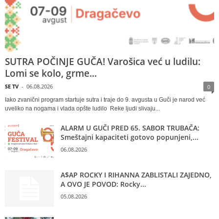
SUTRA POČINJE GUČA! Varošica već u ludilu:
Lomi se kolo, grme...
SE TV
-
06.08.2026
0
Iako zvanični program startuje sutra i traje do 9. avgusta u Guči je narod već
uveliko na nogama i vlada opšte ludilo Reke ljudi slivaju...
ALARM U GUČI PRED 65. SABOR TRUBAČA:
Smeštajni kapaciteti gotovo popunjeni,...
06.08.2026
A$AP ROCKY I RIHANNA ZABLISTALI ZAJEDNO,
A OVO JE POVOD: Rocky...
05.08.2026