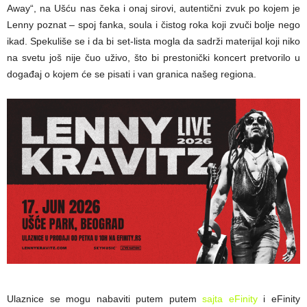
Away“, na Ušću nas čeka i onaj sirovi, autentični zvuk po kojem je
Lenny poznat – spoj fanka, soula i čistog roka koji zvuči bolje nego
ikad. Spekuliše se i da bi set-lista mogla da sadrži materijal koji niko
na svetu još nije čuo uživo, što bi prestonički koncert pretvorilo u
događaj o kojem će se pisati i van granica našeg regiona.
Ulaznice se mogu nabaviti putem putem
sajta eFinity
i eFinity