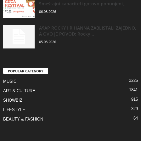
Smeštajni kapaciteti gotovo popunjeni,...
06.08.2026
A$AP ROCKY I RIHANNA ZABLISTALI ZAJEDNO,
A OVO JE POVOD: Rocky...
05.08.2026
POPULAR CATEGORY
3225
MUSIC
1841
ART & CULTURE
915
SHOWBIZ
329
LIFESTYLE
64
BEAUTY & FASHION