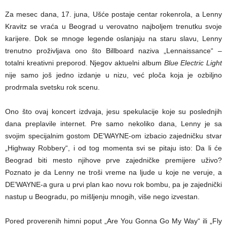
Za mesec dana, 17. juna, Ušće postaje centar rokenrola, a Lenny
Kravitz se vraća u Beograd u verovatno najboljem trenutku svoje
karijere. Dok se mnoge legende oslanjaju na staru slavu, Lenny
trenutno proživljava ono što Billboard naziva „Lennaissance“ –
totalni kreativni preporod. Njegov aktuelni album
Blue Electric Light
nije samo još jedno izdanje u nizu, već ploča koja je ozbiljno
prodrmala svetsku rok scenu.
Ono što ovaj koncert izdvaja, jesu spekulacije koje su poslednjih
dana preplavile internet. Pre samo nekoliko dana, Lenny je sa
svojim specijalnim gostom DE’WAYNE-om izbacio zajedničku stvar
„Highway Robbery“, i od tog momenta svi se pitaju isto: Da li će
Beograd biti mesto njihove prve zajedničke premijere uživo?
Poznato je da Lenny ne troši vreme na ljude u koje ne veruje, a
DE’WAYNE-a gura u prvi plan kao novu rok bombu, pa je zajednički
nastup u Beogradu, po mišljenju mnogih, više nego izvestan.
Pored proverenih himni poput „Are You Gonna Go My Way“ ili „Fly