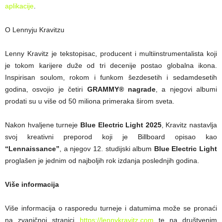
aplikacije
.
O Lennyju Kravitzu
Lenny Kravitz je tekstopisac, producent i multiinstrumentalista koji
je tokom karijere duže od tri decenije postao globalna ikona.
Inspirisan soulom, rokom i funkom šezdesetih i sedamdesetih
godina, osvojio je četiri
GRAMMY® nagrade
, a njegovi albumi
prodati su u više od 50 miliona primeraka širom sveta.
Nakon hvaljene turneje
Blue Electric Light 2025
, Kravitz nastavlja
svoj kreativni preporod koji je Billboard opisao kao
“Lennaissance”
, a njegov 12. studijski album
Blue Electric Light
proglašen je jednim od najboljih rok izdanja poslednjih godina.
Više informacija
Više informacija o rasporedu turneje i datumima može se pronaći
na zvaničnoj stranici
https://lennykravitz.com
te na društvenim