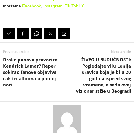
mrežama
Facebook
,
Instagram
,
Tik Tok
i
X
.
Previous article
Next article
Drake ponovo provocira
ŽIVEO U BUDUĆNOSTI:
Kendrick Lamar? Reper
Pogledajte vilu Lenija
šokirao fanove objavivši
Kravica koja je bila 20
čak tri albuma u jednoj
godina ispred svog
noći
vremena, a sada ovaj
vizionar stiže u Beograd!