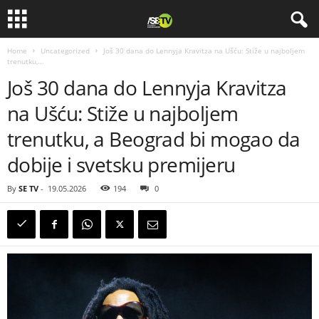
Home
Uncategorized
Još 30 dana do Lennyja Kravitza na Ušću: Stiže u najboljem
trenutku,...
Još 30 dana do Lennyja Kravitza
na Ušću: Stiže u najboljem
trenutku, a Beograd bi mogao da
dobije i svetsku premijeru
By
SE TV
-
19.05.2026
194
0