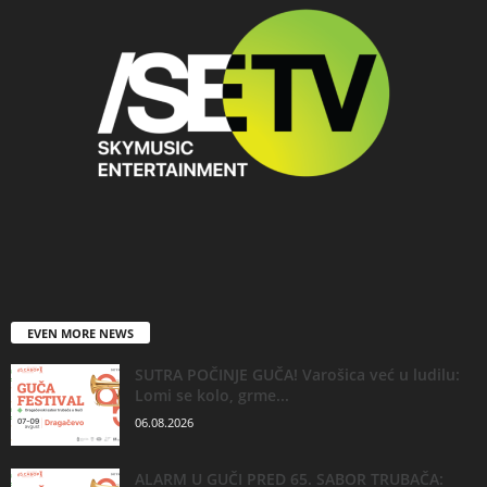
EVEN MORE NEWS
SUTRA POČINJE GUČA! Varošica već u ludilu:
Lomi se kolo, grme...
06.08.2026
ALARM U GUČI PRED 65. SABOR TRUBAČA: