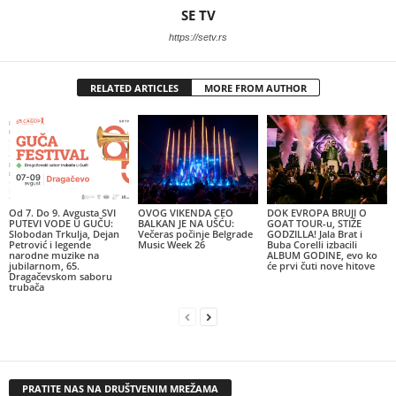
SE TV
https://setv.rs
RELATED ARTICLES
MORE FROM AUTHOR
Od 7. Do 9. Avgusta SVI
OVOG VIKENDA CEO
DOK EVROPA BRUJI O
PUTEVI VODE U GUČU:
BALKAN JE NA UŠĆU:
GOAT TOUR-u, STIŽE
Slobodan Trkulja, Dejan
Večeras počinje Belgrade
GODZILLA! Jala Brat i
Petrović i legende
Music Week 26
Buba Corelli izbacili
narodne muzike na
ALBUM GODINE, evo ko
jubilarnom, 65.
će prvi čuti nove hitove
Dragačevskom saboru
trubača
PRATITE NAS NA DRUŠTVENIM MREŽAMA