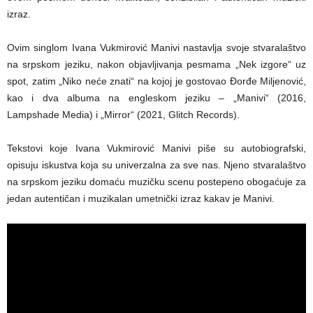
izraz.
Ovim singlom Ivana Vukmirović Manivi nastavlja svoje stvaralaštvo
na srpskom jeziku, nakon objavljivanja pesmama „Nek izgore“ uz
spot, zatim „Niko neće znati“ na kojoj je gostovao Đorđe Miljenović,
kao i dva albuma na engleskom jeziku – „Manivi“ (2016,
Lampshade Media) i „Mirror“ (2021, Glitch Records).
Tekstovi koje Ivana Vukmirović Manivi piše su autobiografski,
opisuju iskustva koja su univerzalna za sve nas. Njeno stvaralaštvo
na srpskom jeziku domaću muzičku scenu postepeno obogaćuje za
jedan autentičan i muzikalan umetnički izraz kakav je Manivi.