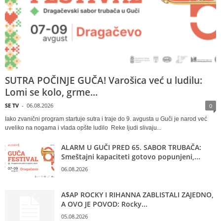
SUTRA POČINJE GUČA! Varošica već u ludilu:
Lomi se kolo, grme...
SE TV
-
06.08.2026
0
Iako zvanični program startuje sutra i traje do 9. avgusta u Guči je narod već
uveliko na nogama i vlada opšte ludilo Reke ljudi slivaju...
ALARM U GUČI PRED 65. SABOR TRUBAČA:
Smeštajni kapaciteti gotovo popunjeni,...
06.08.2026
A$AP ROCKY I RIHANNA ZABLISTALI ZAJEDNO,
A OVO JE POVOD: Rocky...
05.08.2026