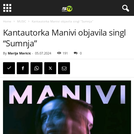
Home
MUSIC
Kantautorka Manivi objavila singl “Sumnja”
Kantautorka Manivi objavila singl
“Sumnja”
By
Marija Maricic
-
05.07.2024
191
0