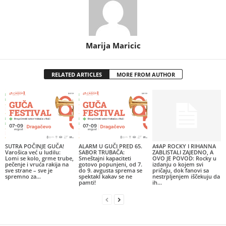
Marija Maricic
RELATED ARTICLES
MORE FROM AUTHOR
SUTRA POČINJE GUČA!
ALARM U GUČI PRED 65.
A$AP ROCKY I RIHANNA
Varošica već u ludilu:
SABOR TRUBAČA:
ZABLISTALI ZAJEDNO, A
Lomi se kolo, grme trube,
Smeštajni kapaciteti
OVO JE POVOD: Rocky u
pečenje i vruća rakija na
gotovo popunjeni, od 7.
izdanju o kojem svi
sve strane – sve je
do 9. avgusta sprema se
pričaju, dok fanovi sa
spremno za...
spektakl kakav se ne
nestrpljenjem iščekuju da
pamti!
ih...