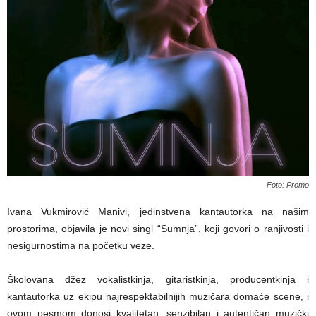
Foto: Promo
Ivana Vukmirović Manivi, jedinstvena kantautorka na našim
prostorima, objavila je novi singl “Sumnja”, koji govori o ranjivosti i
nesigurnostima na početku veze.
Školovana džez vokalistkinja, gitaristkinja, producentkinja i
kantautorka uz ekipu najrespektabilnijih muzičara domaće scene, i
ovom pesmom donosi kvalitetan, senzibilan i autentičan muzički