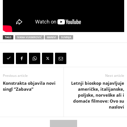
TAGS
IVANA VUKMIROVIĆ
MANIVI
SUMNJA
Previous article
Next article
Konstrakta objavila novi
Letnji bioskop najavljuje
singl “Zabava”
američke, italijanske,
poljske, norveške ali i
domaće filmove: Ovo su
naslovi