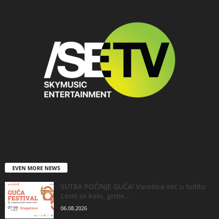
EVEN MORE NEWS
SUTRA POČINJE GUČA! Varošica već u ludilu:
Lomi se kolo, grme...
06.08.2026