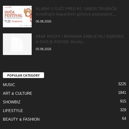
ALARM U GUČI PRED 65. SABOR TRUBAČA:
Smeštajni kapaciteti gotovo popunjeni,...
06.08.2026
A$AP ROCKY I RIHANNA ZABLISTALI ZAJEDNO,
A OVO JE POVOD: Rocky...
05.08.2026
POPULAR CATEGORY
3225
MUSIC
1841
ART & CULTURE
915
SHOWBIZ
329
LIFESTYLE
64
BEAUTY & FASHION