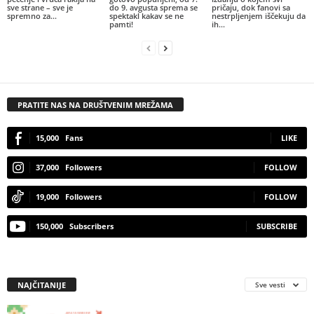
sve strane – sve je
do 9. avgusta sprema se
pričaju, dok fanovi sa
spremno za...
spektakl kakav se ne
nestrpljenjem iščekuju da
pamti!
ih...
PRATITE NAS NA DRUŠTVENIM MREŽAMA
15,000
Fans
LIKE
37,000
Followers
FOLLOW
19,000
Followers
FOLLOW
150,000
Subscribers
SUBSCRIBE
NAJČITANIJE
Sve vesti