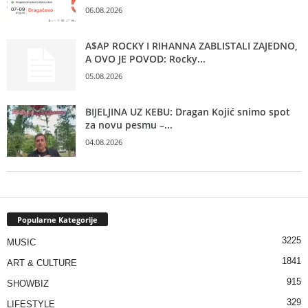
06.08.2026
A$AP ROCKY I RIHANNA ZABLISTALI ZAJEDNO,
A OVO JE POVOD: Rocky...
05.08.2026
BIJELJINA UZ KEBU: Dragan Kojić snimo spot
za novu pesmu –...
04.08.2026
Popularne Kategorije
3225
MUSIC
1841
ART & CULTURE
915
SHOWBIZ
329
LIFESTYLE