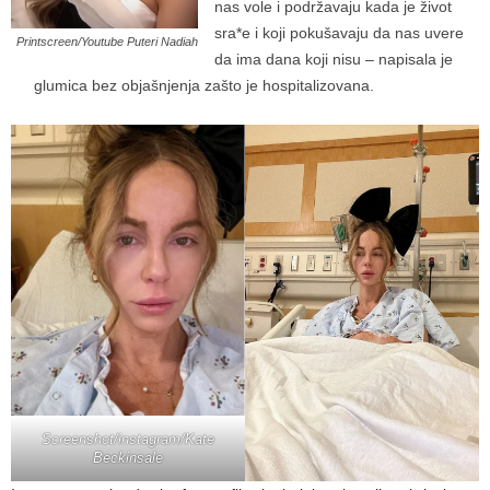
nas vole i podržavaju kada je život
sra*e i koji pokušavaju da nas uvere
Printscreen/Youtube Puteri Nadiah
da ima dana koji nisu – napisala je
glumica bez objašnjenja zašto je hospitalizovana.
Screenshot/instagram/Kate
Beckinsale