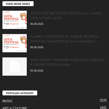
EVEN MORE NEWS
SUTRA POČINJE GUČA! Varošica već u ludilu:
Lomi se kolo, grme...
06.08.2026
ALARM U GUČI PRED 65. SABOR TRUBAČA:
Smeštajni kapaciteti gotovo popunjeni,...
06.08.2026
A$AP ROCKY I RIHANNA ZABLISTALI ZAJEDNO,
A OVO JE POVOD: Rocky...
05.08.2026
POPULAR CATEGORY
3225
MUSIC
1841
ART & CULTURE