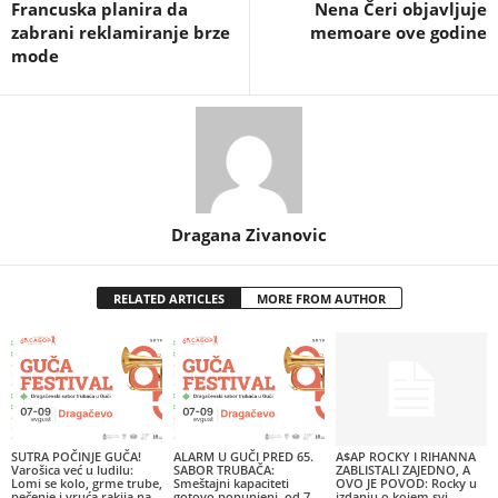
Francuska planira da
Nena Čeri objavljuje
zabrani reklamiranje brze
memoare ove godine
mode
Dragana Zivanovic
RELATED ARTICLES
MORE FROM AUTHOR
SUTRA POČINJE GUČA!
ALARM U GUČI PRED 65.
A$AP ROCKY I RIHANNA
Varošica već u ludilu:
SABOR TRUBAČA:
ZABLISTALI ZAJEDNO, A
Lomi se kolo, grme trube,
Smeštajni kapaciteti
OVO JE POVOD: Rocky u
pečenje i vruća rakija na
gotovo popunjeni, od 7.
izdanju o kojem svi