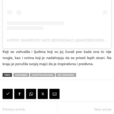
A POST SHARED BY KATE BECKINSALE (@KATEBECKINSALE)
Kejt se zahvalila i ljudima koji su joj čuvali pse kada ona to nije
mogla, kao i onima koji je nadahnjuju da se priseti lepih stvari. Na
kraju je poručila svojoj majci da je inspirativna i predivna.
TAGS
DAN MAJKI
HOSPITALIZOVANA
KEJT BEKINSEJL
Previous article
Next article