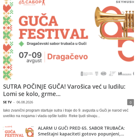
SUTRA POČINJE GUČA! Varošica već u ludilu:
Lomi se kolo, grme...
SE TV
-
06.08.2026
0
Iako zvanični program startuje sutra i traje do 9. avgusta u Guči je narod već
uveliko na nogama i vlada opšte ludilo Reke ljudi slivaju...
ALARM U GUČI PRED 65. SABOR TRUBAČA:
Smeštajni kapaciteti gotovo popunjeni,...