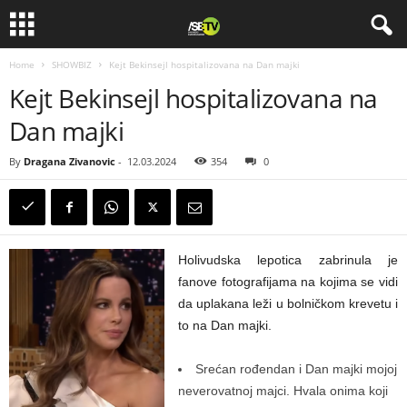
Home
SHOWBIZ
Kejt Bekinsejl hospitalizovana na Dan majki
Kejt Bekinsejl hospitalizovana na
Dan majki
By
Dragana Zivanovic
-
12.03.2024
354
0
Holivudska lepotica zabrinula je
fanove fotografijama na kojima se vidi
da uplakana leži u bolničkom krevetu i
to na Dan majki.
Srećan rođendan i Dan majki mojoj
neverovatnoj majci. Hvala onima koji