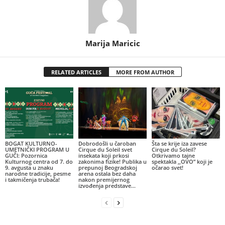
Marija Maricic
RELATED ARTICLES
MORE FROM AUTHOR
BOGAT KULTURNO-
Dobrodošli u čaroban
Šta se krije iza zavese
UMETNIČKI PROGRAM U
Cirque du Soleil svet
Cirque du Soleil?
GUČI: Pozornica
insekata koji prkosi
Otkrivamo tajne
Kulturnog centra od 7. do
zakonima fizike! Publika u
spektakla ,,OVO” koji je
9. avgusta u znaku
prepunoj Beogradskoj
očarao svet!
narodne tradicije, pesme
arena ostala bez daha
i takmičenja trubača!
nakon premijernog
izvođenja predstave...