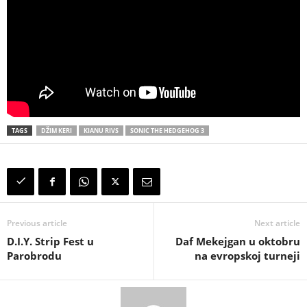
TAGS
DŽIM KERI
KIANU RIVS
SONIC THE HEDGEHOG 3
Previous article
Next article
D.I.Y. Strip Fest u
Daf Mekejgan u oktobru
Parobrodu
na evropskoj turneji