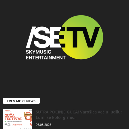
EVEN MORE NEWS
SUTRA POČINJE GUČA! Varošica već u ludilu:
Lomi se kolo, grme...
06.08.2026