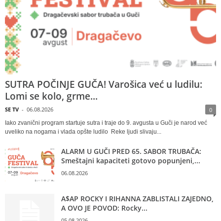
SUTRA POČINJE GUČA! Varošica već u ludilu:
Lomi se kolo, grme...
SE TV
-
06.08.2026
0
Iako zvanični program startuje sutra i traje do 9. avgusta u Guči je narod već
uveliko na nogama i vlada opšte ludilo Reke ljudi slivaju...
ALARM U GUČI PRED 65. SABOR TRUBAČA:
Smeštajni kapaciteti gotovo popunjeni,...
06.08.2026
A$AP ROCKY I RIHANNA ZABLISTALI ZAJEDNO,
A OVO JE POVOD: Rocky...
05.08.2026