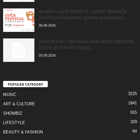
ALARM U GUČI PRED 65. SABOR TRUBAČA:
Smeštajni kapaciteti gotovo popunjeni,...
06.08.2026
A$AP ROCKY I RIHANNA ZABLISTALI ZAJEDNO,
A OVO JE POVOD: Rocky...
05.08.2026
POPULAR CATEGORY
3225
MUSIC
1841
ART & CULTURE
915
SHOWBIZ
329
LIFESTYLE
64
BEAUTY & FASHION