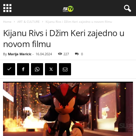
Home
ART & CULTURE
Kijanu Rivs i Džim Keri zajedno u novom filmu
Kijanu Rivs i Džim Keri zajedno u
novom filmu
By
Marija Maricic
-
16.04.2024
227
0