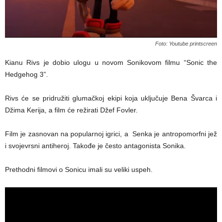
Foto: Youtube printscreen
Kianu Rivs je dobio ulogu u novom Sonikovom filmu “Sonic the
Hedgehog 3”.
Rivs će se pridružiti glumačkoj ekipi koja uključuje Bena Švarca i
Džima Kerija, a film će režirati Džef Fovler.
Film je zasnovan na popularnoj igrici, a Senka je antropomorfni jež
i svojevrsni antiheroj. Takođe je često antagonista Sonika.
Prethodni filmovi o Sonicu imali su veliki uspeh.