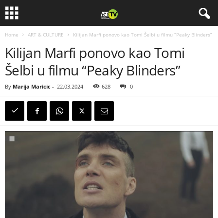
Home
ART & CULTURE
Kilijan Marfi ponovo kao Tomi Šelbi u filmu “Peaky Blinders”
Kilijan Marfi ponovo kao Tomi
Šelbi u filmu “Peaky Blinders”
By
Marija Maricic
-
22.03.2024
628
0