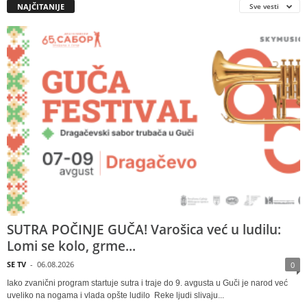
NAJČITANIJE
Sve vesti
SUTRA POČINJE GUČA! Varošica već u ludilu:
Lomi se kolo, grme...
SE TV
-
06.08.2026
0
Iako zvanični program startuje sutra i traje do 9. avgusta u Guči je narod već
uveliko na nogama i vlada opšte ludilo Reke ljudi slivaju...