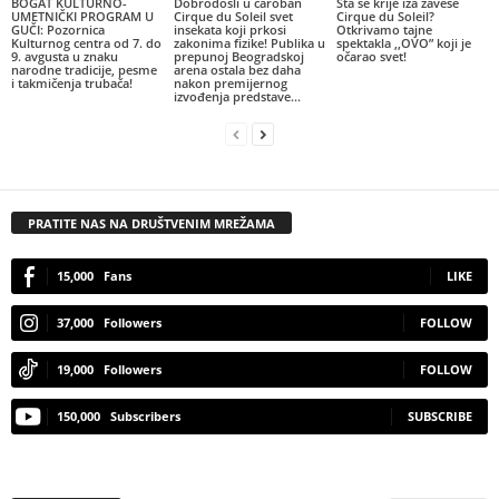
BOGAT KULTURNO-
Dobrodošli u čaroban
Šta se krije iza zavese
UMETNIČKI PROGRAM U
Cirque du Soleil svet
Cirque du Soleil?
GUČI: Pozornica
insekata koji prkosi
Otkrivamo tajne
Kulturnog centra od 7. do
zakonima fizike! Publika u
spektakla ,,OVO” koji je
9. avgusta u znaku
prepunoj Beogradskoj
očarao svet!
narodne tradicije, pesme
arena ostala bez daha
i takmičenja trubača!
nakon premijernog
izvođenja predstave...
PRATITE NAS NA DRUŠTVENIM MREŽAMA
15,000
Fans
LIKE
37,000
Followers
FOLLOW
19,000
Followers
FOLLOW
150,000
Subscribers
SUBSCRIBE