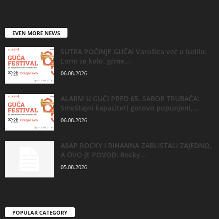
EVEN MORE NEWS
SUTRA POČINJE GUČA! Varošica već u ludilu:
Lomi se kolo, grme...
06.08.2026
ALARM U GUČI PRED 65. SABOR TRUBAČA:
Smeštajni kapaciteti gotovo popunjeni,...
06.08.2026
A$AP ROCKY I RIHANNA ZABLISTALI ZAJEDNO,
A OVO JE POVOD: Rocky...
05.08.2026
POPULAR CATEGORY