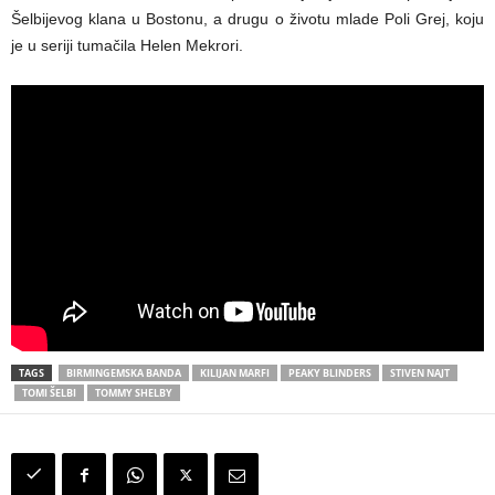
Šelbijevog klana u Bostonu, a drugu o životu mlade Poli Grej, koju
je u seriji tumačila Helen Mekrori.
TAGS
BIRMINGEMSKA BANDA
KILIJAN MARFI
PEAKY BLINDERS
STIVEN NAJT
TOMI ŠELBI
TOMMY SHELBY