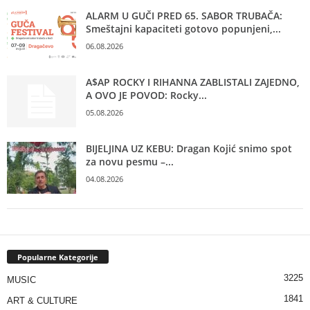
ALARM U GUČI PRED 65. SABOR TRUBAČA:
Smeštajni kapaciteti gotovo popunjeni,...
06.08.2026
A$AP ROCKY I RIHANNA ZABLISTALI ZAJEDNO,
A OVO JE POVOD: Rocky...
05.08.2026
BIJELJINA UZ KEBU: Dragan Kojić snimo spot
za novu pesmu –...
04.08.2026
Popularne Kategorije
3225
MUSIC
1841
ART & CULTURE