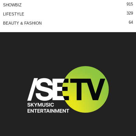
915
SHOWBIZ
329
LIFESTYLE
64
BEAUTY & FASHION