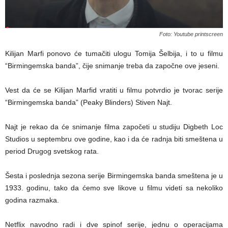
Foto: Youtube printscreen
Kilijan Marfi ponovo će tumačiti ulogu Tomija Šelbija, i to u filmu
“Birmingemska banda”, čije snimanje treba da započne ove jeseni.
Vest da će se Kilijan Marfid vratiti u filmu potvrdio je tvorac serije
“Birmingemska banda” (Peaky Blinders) Stiven Najt.
Najt je rekao da će snimanje filma započeti u studiju Digbeth Loc
Studios u septembru ove godine, kao i da će radnja biti smeštena u
period Drugog svetskog rata.
Šesta i poslednja sezona serije Birmingemska banda smeštena je u
1933. godinu, tako da ćemo sve likove u filmu videti sa nekoliko
godina razmaka.
Netflix navodno radi i dve spinof serije, jednu o operacijama