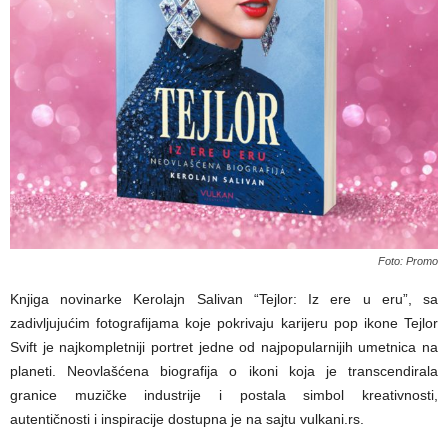
Foto: Promo
Knjiga novinarke Kerolajn Salivan “Tejlor: Iz ere u eru”, sa
zadivljujućim fotografijama koje pokrivaju karijeru pop ikonе Tejlor
Svift je najkompletniji portret jedne od najpopularnijih umetnica na
planeti. Neovlašćena biografija o ikoni koja je transcendirala
granice muzičke industrije i postala simbol kreativnosti,
autentičnosti i inspiracije dostupna je na sajtu vulkani.rs.