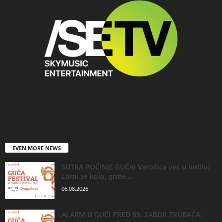
EVEN MORE NEWS
SUTRA POČINJE GUČA! Varošica već u ludilu:
Lomi se kolo, grme...
06.08.2026
ALARM U GUČI PRED 65. SABOR TRUBAČA: