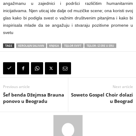
angažmanu u zajednici i podršci različitim humanitarnim
inicijativama. Njen uticaj ide dalje od muzičke scene; ona koristi svoj
glas kako bi podigla svest o važnim društvenim pitanjima i kako bi
inspirisala mlade da se angažuju i stvaraju pozitivne promene u
svetu
TAGS
KEROLAJN SALIVAN
KNJIGA
TEJLOR SVIFT
TEJLOR: IZ ERE U ERU
Previous article
Next article
Šef benda Džejmsa Brauna
Soweto Gospel Choir dolazi
ponovo u Beogradu
u Beograd