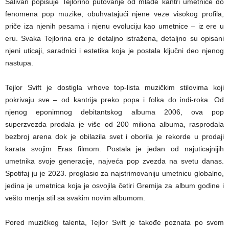
Salivan popisuje Tejlorino putovanje od mlade kantri umetnice do
fenomena pop muzike, obuhvatajući njene veze visokog profila,
priče iza njenih pesama i njenu evoluciju kao umetnice – iz ere u
eru. Svaka Tejlorina era je detaljno istražena, detaljno su opisani
njeni uticaji, saradnici i estetika koja je postala ključni deo njenog
nastupa.
Tejlor Svift je dostigla vrhove top-lista muzičkim stilovima koji
pokrivaju sve – od kantrija preko popa i folka do indi-roka. Od
njenog eponimnog debitantskog albuma 2006, ova pop
superzvezda prodala je više od 200 miliona albuma, rasprodala
bezbroj arena dok je obilazila svet i oborila je rekorde u prodaji
karata svojim Eras filmom. Postala je jedan od najuticajnijih
umetnika svoje generacije, najveća pop zvezda na svetu danas.
Spotifaj ju je 2023. proglasio za najstrimovaniju umetnicu globalno,
jedina je umetnica koja je osvojila četiri Gremija za album godine i
vešto menja stil sa svakim novim albumom.
Pored muzičkog talenta, Tejlor Svift je takođe poznata po svom