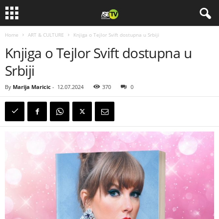
Home
ART & CULTURE
Knjiga o Tejlor Svift dostupna u Srbiji
Knjiga o Tejlor Svift dostupna u
Srbiji
By
Marija Maricic
-
12.07.2024
370
0