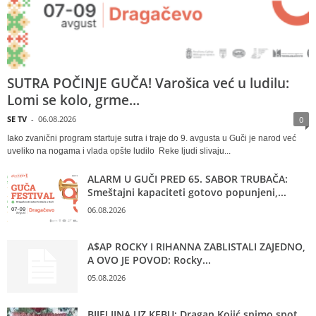
SUTRA POČINJE GUČA! Varošica već u ludilu:
Lomi se kolo, grme...
SE TV
-
06.08.2026
0
Iako zvanični program startuje sutra i traje do 9. avgusta u Guči je narod već
uveliko na nogama i vlada opšte ludilo Reke ljudi slivaju...
ALARM U GUČI PRED 65. SABOR TRUBAČA:
Smeštajni kapaciteti gotovo popunjeni,...
06.08.2026
A$AP ROCKY I RIHANNA ZABLISTALI ZAJEDNO,
A OVO JE POVOD: Rocky...
05.08.2026
BIJELJINA UZ KEBU: Dragan Kojić snimo spot