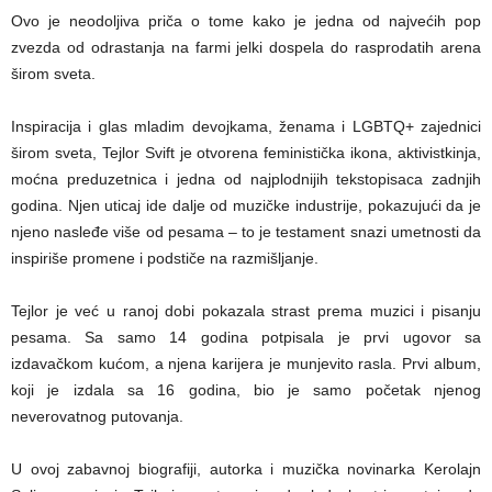
Ovo je neodoljiva priča o tome kako je jedna od najvećih pop
zvezda od odrastanja na farmi jelki dospela do rasprodatih arena
širom sveta.
Inspiracija i glas mladim devojkama, ženama i LGBTQ+ zajednici
širom sveta, Tejlor Svift je otvorena feministička ikona, aktivistkinja,
moćna preduzetnica i jedna od najplodnijih tekstopisaca zadnjih
godina. Njen uticaj ide dalje od muzičke industrije, pokazujući da je
njeno nasleđe više od pesama – to je testament snazi umetnosti da
inspiriše promene i podstiče na razmišljanje.
Tejlor je već u ranoj dobi pokazala strast prema muzici i pisanju
pesama. Sa samo 14 godina potpisala je prvi ugovor sa
izdavačkom kućom, a njena karijera je munjevito rasla. Prvi album,
koji je izdala sa 16 godina, bio je samo početak njenog
neverovatnog putovanja.
U ovoj zabavnoj biografiji, autorka i muzička novinarka Kerolajn