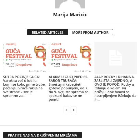
Marija Maricic
RELATED ARTICLES
MORE FROM AUTHOR
SUTRA POČINJE GUČA!
ALARM U GUČI PRED 65.
A$AP ROCKY I RIHANNA
Varošica već u ludilu:
SABOR TRUBAČA:
ZABLISTALI ZAJEDNO, A
Lomi se kolo, grme trube,
Smeštajni kapaciteti
OVO JE POVOD: Rocky u
pečenje i vruća rakija na
gotovo popunjeni, od 7.
izdanju o kojem svi
sve strane – sve je
do 9. avgusta sprema se
pričaju, dok fanovi sa
spremno za...
spektakl kakav se ne
nestrpljenjem iščekuju da
pamti!
ih...
PRATITE NAS NA DRUŠTVENIM MREŽAMA