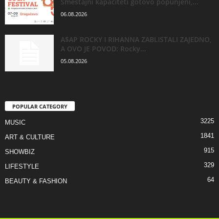
Smeštajni kapaciteti gotovo popunjeni,...
06.08.2026
A$AP ROCKY I RIHANNA ZABLISTALI ZAJEDNO,
A OVO JE POVOD: Rocky...
05.08.2026
POPULAR CATEGORY
3225
MUSIC
1841
ART & CULTURE
915
SHOWBIZ
329
LIFESTYLE
64
BEAUTY & FASHION