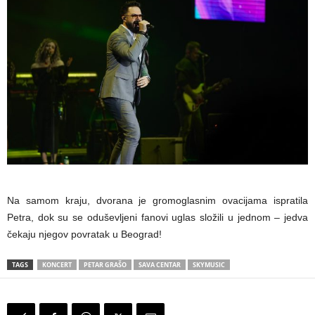
Na samom kraju, dvorana je gromoglasnim ovacijama ispratila
Petra, dok su se oduševljeni fanovi uglas složili u jednom – jedva
čekaju njegov povratak u Beograd!
TAGS
KONCERT
PETAR GRAŠO
SAVA CENTAR
SKYMUSIC