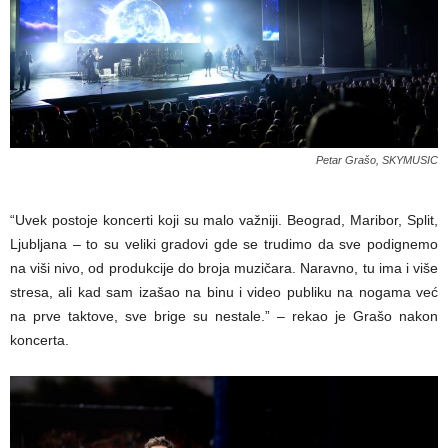
Petar Grašo, SKYMUSIC
“Uvek postoje koncerti koji su malo važniji. Beograd, Maribor, Split,
Ljubljana – to su veliki gradovi gde se trudimo da sve podignemo
na viši nivo, od produkcije do broja muzičara. Naravno, tu ima i više
stresa, ali kad sam izašao na binu i video publiku na nogama već
na prve taktove, sve brige su nestale.” – rekao je Grašo nakon
koncerta.