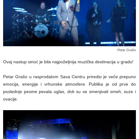
Petar Grašo
Ovaj nastup sinoć je bila najpoželjnija muzička destinacija u gradu!
Petar Grašo u rasprodatom Sava Centru priredio je veče prepuno
emocija, energije i vrhunske atmosfere. Publika je od prve do
poslednje pesme pevala uglas, dok su se smenjivali smeh, suze i
ovacije.