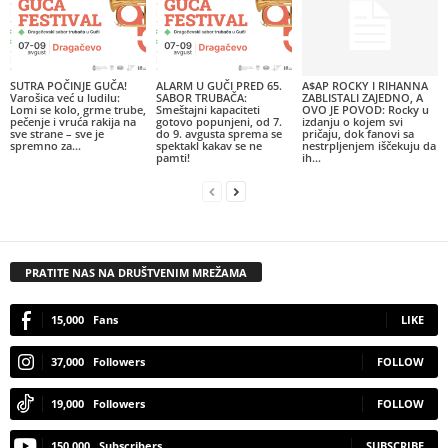
SUTRA POČINJE GUČA!
ALARM U GUČI PRED 65.
A$AP ROCKY I RIHANNA
Varošica već u ludilu:
SABOR TRUBAČA:
ZABLISTALI ZAJEDNO, A
Lomi se kolo, grme trube,
Smeštajni kapaciteti
OVO JE POVOD: Rocky u
pečenje i vruća rakija na
gotovo popunjeni, od 7.
izdanju o kojem svi
sve strane – sve je
do 9. avgusta sprema se
pričaju, dok fanovi sa
spremno za...
spektakl kakav se ne
nestrpljenjem iščekuju da
pamti!
ih...
PRATITE NAS NA DRUŠTVENIM MREŽAMA
15,000
Fans
LIKE
37,000
Followers
FOLLOW
19,000
Followers
FOLLOW
150,000
Subscribers
SUBSCRIBE