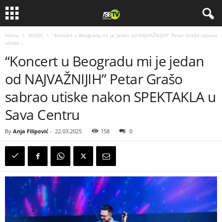
Home
MUSIC
“Koncert u Beogradu mi je jedan od NAJVAŽNIJIH” Petar Grašo sabrao
utiske...
“Koncert u Beogradu mi je jedan
od NAJVAŽNIJIH” Petar Grašo
sabrao utiske nakon SPEKTAKLA u
Sava Centru
By
Anja Filipović
-
22.03.2025
158
0