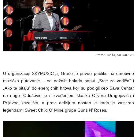
Petar Grašo, SKYMUSIC
U organizaciji SKYMUSIC-a, Grašo je poveo publiku na emotivno
muzičko putovanje – od nežnih balada poput „Srce za vodiča“ i
„Ako te pitaju“ do energičnih hitova koji su podigli ceo Sava Centar
na noge. Oduševio je i izvođenjem klasika Olivera Dragojevića i
Prljavog kazališta, a pravi delirijum nastao je kada je zasvirao
legendarni Sweet Child O’ Mine grupe Guns N’ Roses.