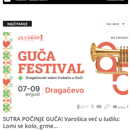
NAJČITANIJE
Sve vesti
SUTRA POČINJE GUČA! Varošica već u ludilu:
Lomi se kolo, grme...