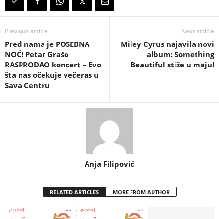
Previous article
Next article
Pred nama je POSEBNA
Miley Cyrus najavila novi
NOĆ! Petar Grašo
album: Something
RASPRODAO koncert – Evo
Beautiful stiže u maju!
šta nas očekuje večeras u
Sava Centru
Anja Filipović
RELATED ARTICLES
MORE FROM AUTHOR