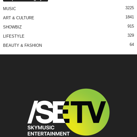
3225
MUSIC
1841
ART & CULTURE
915
SHOWBIZ
329
LIFESTYLE
64
BEAUTY & FASHION