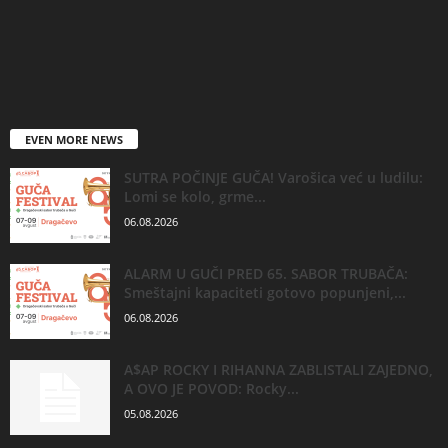
EVEN MORE NEWS
SUTRA POČINJE GUČA! Varošica već u ludilu:
Lomi se kolo, grme...
06.08.2026
ALARM U GUČI PRED 65. SABOR TRUBAČA:
Smeštajni kapaciteti gotovo popunjeni,...
06.08.2026
A$AP ROCKY I RIHANNA ZABLISTALI ZAJEDNO,
A OVO JE POVOD: Rocky...
05.08.2026