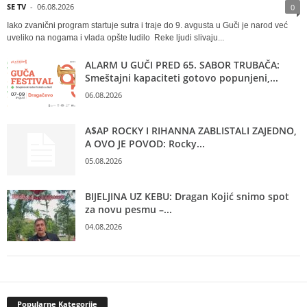
SE TV
-
06.08.2026
0
Iako zvanični program startuje sutra i traje do 9. avgusta u Guči je narod već
uveliko na nogama i vlada opšte ludilo Reke ljudi slivaju...
ALARM U GUČI PRED 65. SABOR TRUBAČA:
Smeštajni kapaciteti gotovo popunjeni,...
06.08.2026
A$AP ROCKY I RIHANNA ZABLISTALI ZAJEDNO,
A OVO JE POVOD: Rocky...
05.08.2026
BIJELJINA UZ KEBU: Dragan Kojić snimo spot
za novu pesmu –...
04.08.2026
Popularne Kategorije