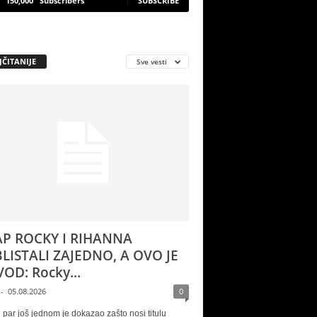
150,000
Subscribers
SUBSCRIBE
JČITANIJE
Sve vesti
P ROCKY I RIHANNA
LISTALI ZAJEDNO, A OVO JE
OD: Rocky...
-
05.08.2026
0
 par još jednom je dokazao zašto nosi titulu