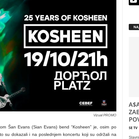
NA
A$A
ZAB
Vizual PROMO
POV
ijom Šan Evans (Sian Evans) bend “Kosheen” je, osim po
SE TV
to su dokazali i na poslednjem koncertu koji su održali na
Slavni