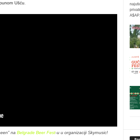
epunom Ušću.
najuti
privat
A$AP..
sheen” na
Belgrade Beer Fest
-u u organizaciji Skymusic!
Pop