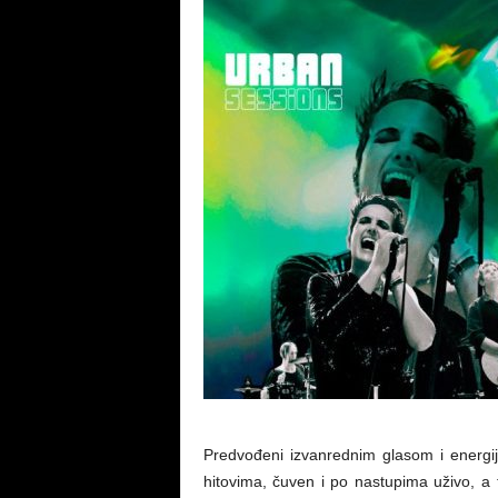
Predvođeni izvanrednim glasom i energ
hitovima, čuven i po nastupima uživo, a 