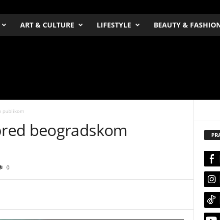
ART & CULTURE
LIFESTYLE
BEAUTY & FASHIO
 publikom
pred beogradskom
PR
0