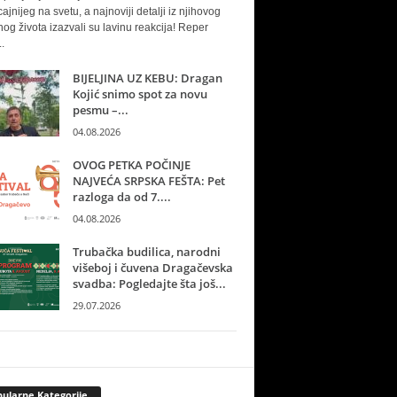
cajnijeg na svetu, a najnoviji detalji iz njihovog
nog života izazvali su lavinu reakcija! Reper
.
BIJELJINA UZ KEBU: Dragan
Kojić snimo spot za novu
pesmu –...
04.08.2026
OVOG PETKA POČINJE
NAJVEĆA SRPSKA FEŠTA: Pet
razloga da od 7....
04.08.2026
Trubačka budilica, narodni
višeboj i čuvena Dragačevska
svadba: Pogledajte šta još...
29.07.2026
ularne Kategorije