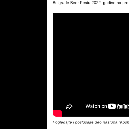
Belgrade Beer Festu 2022. godine na pr
Pogledajte i poslušajte deo nastupa “Ko