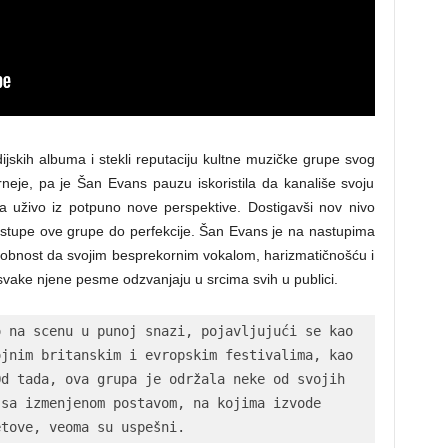
jskih albuma i stekli reputaciju kultne muzičke grupe svog
rneje, pa je Šan Evans pauzu iskoristila da kanališe svoju
a uživo iz potpuno nove perspektive. Dostigavši nov nivo
nastupe ove grupe do perfekcije. Šan Evans je na nastupima
sobnost da svojim besprekornim vokalom, harizmatičnošću i
 svake njene pesme odzvanjaju u srcima svih u publici.
 na scenu u punoj snazi, pojavljujući se kao 
jnim britanskim i evropskim festivalima, kao 
d tada, ova grupa je održala neke od svojih 
sa izmenjenom postavom, na kojima izvode 
etove, veoma su uspešni.