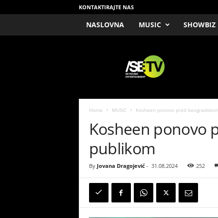
KONTAKTIRAJTE NAS
NASLOVNA
MUSIC
SHOWBIZ
/
S
E
T
V
Home
MUSIC
Kosheen ponovo pred beogradskom
Kosheen ponovo 
publikom
By
Jovana Dragojević
-
31.08.2024
252