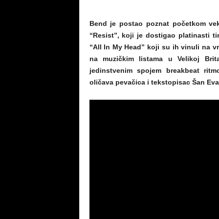
Bend je postao poznat početkom vek
“Resist”, koji je dostigao platinasti t
“All In My Head” koji su ih vinuli na 
na muzičkim listama u Velikoj Brit
jedinstvenim spojem breakbeat ritm
oličava pevačica i tekstopisac Šan Eva