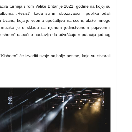
čila turneja širom Velike Britanije 2021. godine na kojoj su
albuma „Resist“, kada su im obožavaoci i publika odali
n Evans, koja je veoma upečatljiva na sceni, ulaže mnogo
e muzike je u skladu sa njenom jedinstvenom pojavom i
osheen” uspešno nastavlja da učvršćuje reputaciju jednog
“Kisheen” će izvoditi svoje najbolje pesme, koje su stvarali