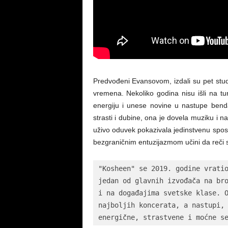
Predvođeni Evansovom, izdali su pet studi
vremena. Nekoliko godina nisu išli na tu
energiju i unese novine u nastupe bend
strasti i dubine, ona je dovela muziku i 
uživo oduvek pokazivala jedinstvenu spo
bezgraničnim entuzijazmom učini da reči
"Kosheen" se 2019. godine vratio
jedan od glavnih izvođača na bro
i na događajima svetske klase. O
najboljih koncerata, a nastupi, 
energične, strastvene i moćne s