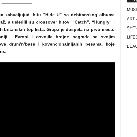
MUS
a zahvaljujući hitu “Hide U” sa debitanskog albuma
ART 
iraž, a usledili su crossover hitovi “Catch”, “Hungry” i
SHO
vrh britanskih top lista. Grupa je dospela na prvo mesto
aniji i Evropi i osvojila brojne nagrade sa svojim
LIFE
ova drum’n’bass i kovencionalnijanih pesama, koje
BEAU
ns.