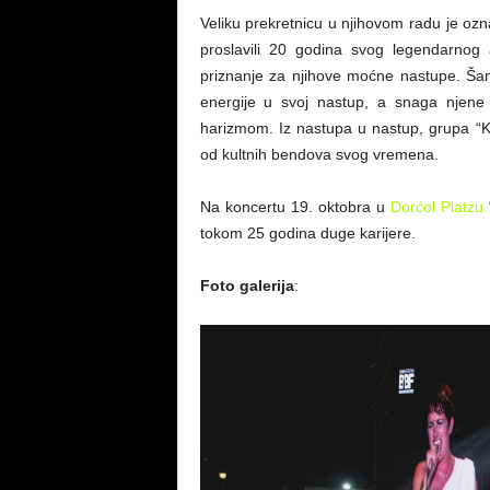
Veliku prekretnicu u njihovom radu je ozna
proslavili 20 godina svog legendarnog 
priznanje za njihove moćne nastupe. Ša
energije u svoj nastup, a snaga njen
harizmom. Iz nastupa u nastup, grupa “K
od kultnih bendova svog vremena.
Na koncertu 19. oktobra u
Dorćol Platzu
tokom 25 godina duge karijere.
Foto galerija
: