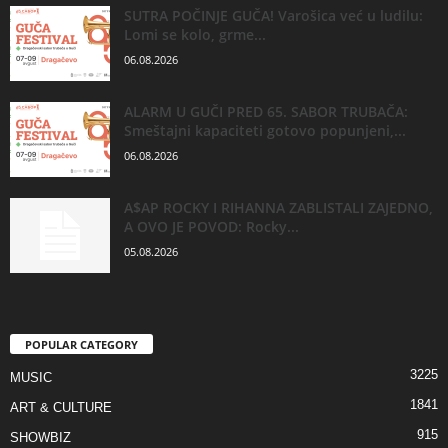
SUTRA POČINJE GUČA! Varošica već u ludilu:
Lomi se kolo, grme...
06.08.2026
ALARM U GUČI PRED 65. SABOR TRUBAČA:
Smeštajni kapaciteti gotovo popunjeni,...
06.08.2026
A$AP ROCKY I RIHANNA ZABLISTALI ZAJEDNO,
A OVO JE POVOD: Rocky...
05.08.2026
POPULAR CATEGORY
3225
MUSIC
1841
ART & CULTURE
915
SHOWBIZ