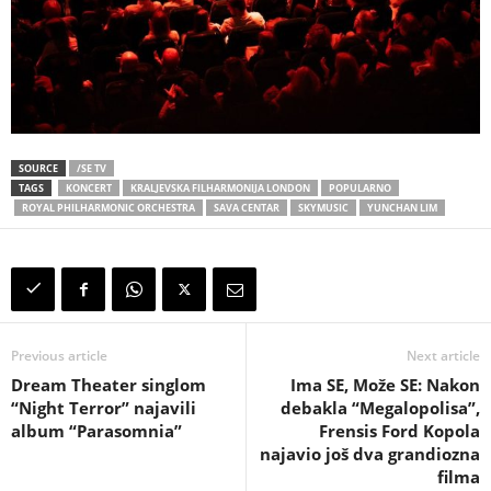
SOURCE
/SE TV
TAGS
KONCERT
KRALJEVSKA FILHARMONIJA LONDON
POPULARNO
ROYAL PHILHARMONIC ORCHESTRA
SAVA CENTAR
SKYMUSIC
YUNCHAN LIM
Previous article
Next article
Dream Theater singlom
Ima SE, Može SE: Nakon
“Night Terror” najavili
debakla “Megalopolisa”,
album “Parasomnia”
Frensis Ford Kopola
najavio još dva grandiozna
filma