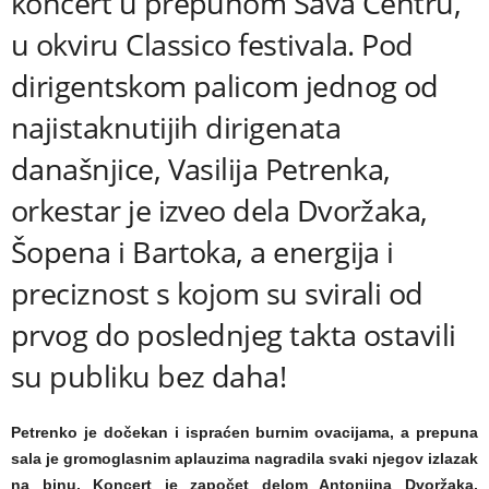
koncert u prepunom Sava Centru,
u okviru Classico festivala. Pod
dirigentskom palicom jednog od
najistaknutijih dirigenata
današnjice, Vasilija Petrenka,
orkestar je izveo dela Dvoržaka,
Šopena i Bartoka, a energija i
preciznost s kojom su svirali od
prvog do poslednjeg takta ostavili
su publiku bez daha!
Petrenko je dočekan i ispraćen burnim ovacijama, a prepuna
sala je gromoglasnim aplauzima nagradila svaki njegov izlazak
na binu. Koncert je započet delom Antonjina Dvoržaka,