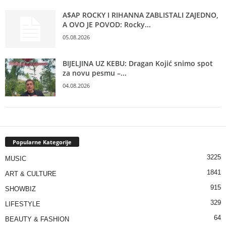
A$AP ROCKY I RIHANNA ZABLISTALI ZAJEDNO,
A OVO JE POVOD: Rocky...
05.08.2026
BIJELJINA UZ KEBU: Dragan Kojić snimo spot
za novu pesmu –...
04.08.2026
Popularne Kategorije
3225
MUSIC
1841
ART & CULTURE
915
SHOWBIZ
329
LIFESTYLE
64
BEAUTY & FASHION