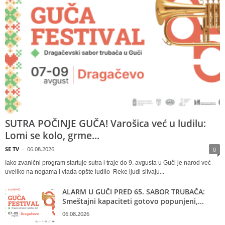
SUTRA POČINJE GUČA! Varošica već u ludilu:
Lomi se kolo, grme...
SE TV
-
06.08.2026
0
Iako zvanični program startuje sutra i traje do 9. avgusta u Guči je narod već
uveliko na nogama i vlada opšte ludilo Reke ljudi slivaju...
ALARM U GUČI PRED 65. SABOR TRUBAČA:
Smeštajni kapaciteti gotovo popunjeni,...
06.08.2026