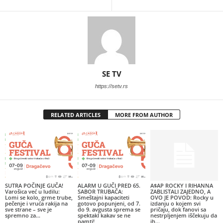
SE TV
https://setv.rs
RELATED ARTICLES
MORE FROM AUTHOR
SUTRA POČINJE GUČA!
ALARM U GUČI PRED 65.
A$AP ROCKY I RIHANNA
Varošica već u ludilu:
SABOR TRUBAČA:
ZABLISTALI ZAJEDNO, A
Lomi se kolo, grme trube,
Smeštajni kapaciteti
OVO JE POVOD: Rocky u
pečenje i vruća rakija na
gotovo popunjeni, od 7.
izdanju o kojem svi
sve strane – sve je
do 9. avgusta sprema se
pričaju, dok fanovi sa
spremno za...
spektakl kakav se ne
nestrpljenjem iščekuju da
pamti!
ih...