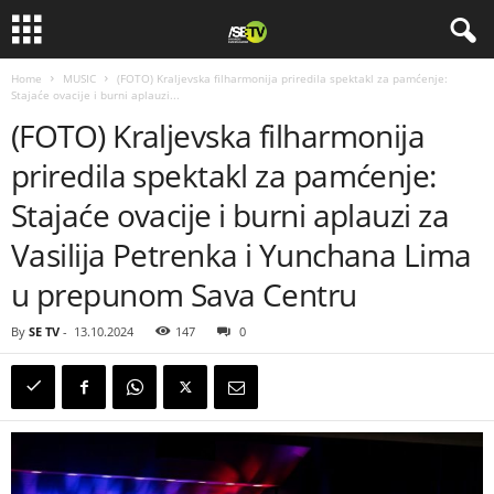
Home
MUSIC
(FOTO) Kraljevska filharmonija priredila spektakl za pamćenje:
Stajaće ovacije i burni aplauzi...
(FOTO) Kraljevska filharmonija
priredila spektakl za pamćenje:
Stajaće ovacije i burni aplauzi za
Vasilija Petrenka i Yunchana Lima
u prepunom Sava Centru
By
SE TV
-
13.10.2024
147
0