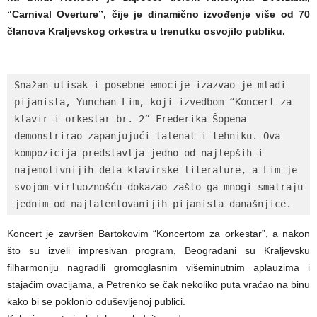
“Carnival Overture”, čije je dinamično izvođenje više od 70
članova Kraljevskog orkestra u trenutku osvojilo publiku.
Snažan utisak i posebne emocije izazvao je mladi 
pijanista, Yunchan Lim, koji izvedbom “Koncert za 
klavir i orkestar br. 2” Frederika Šopena 
demonstrirao zapanjujući talenat i tehniku. Ova 
kompozicija predstavlja jedno od najlepših i 
najemotivnijih dela klavirske literature, a Lim je 
svojom virtuoznošću dokazao zašto ga mnogi smatraju 
jednim od najtalentovanijih pijanista današnjice.
Koncert je završen Bartokovim “Koncertom za orkestar”, a nakon
što su izveli impresivan program, Beograđani su Kraljevsku
filharmoniju nagradili gromoglasnim višeminutnim aplauzima i
stajaćim ovacijama, a Petrenko se čak nekoliko puta vraćao na binu
kako bi se poklonio oduševljenoj publici.