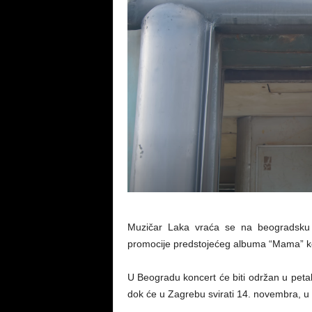
Muzičar Laka vraća se na beogradsku
promocije predstojećeg albuma “Mama” koj
U Beogradu koncert će biti održan u peta
dok će u Zagrebu svirati 14. novembra, u