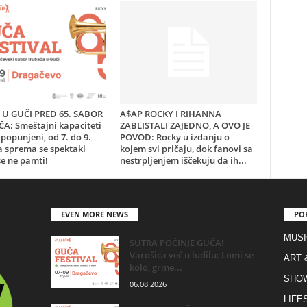
U GUČI PRED 65. SABOR
A$AP ROCKY I RIHANNA
A: Smeštajni kapaciteti
ZABLISTALI ZAJEDNO, A OVO JE
popunjeni, od 7. do 9.
POVOD: Rocky u izdanju o
a sprema se spektakl
kojem svi pričaju, dok fanovi sa
e ne pamti!
nestrpljenjem iščekuju da ih...
EVEN MORE NEWS
PO
MUSI
SUTRA POČINJE GUČA!
Varošica već u ludilu: Lomi se
ART 
kolo, grme...
SHO
06.08.2026
LIFE