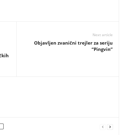
Next article
Objavljen zvanični trejler za seriju
“Pingvin”
čkih