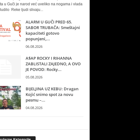
ta u Guči je narod već uveliko na nogama i vlada
ludilo Reke ljudi slivaju...
ALARM U GUČI PRED 65.
SABOR TRUBAČA: Smeštajni
kapaciteti gotovo
popunjeni,...
06.08.2026
A$AP ROCKY I RIHANNA
ZABLISTALI ZAJEDNO, A OVO
JE POVOD: Rocky...
05.08.2026
BIJELJINA UZ KEBU: Dragan
Kojić snimo spot za novu
pesmu –...
04.08.2026
ularne Kategorije