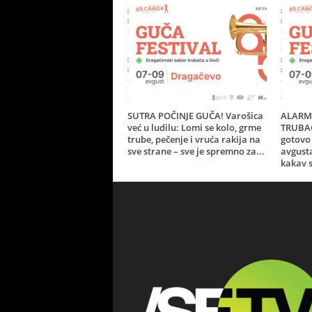
SUTRA POČINJE GUČA! Varošica
ALARM 
već u ludilu: Lomi se kolo, grme
TRUBAČ
trube, pečenje i vruća rakija na
gotovo 
sve strane – sve je spremno za...
avgust
kakav s