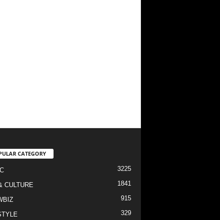
PULAR CATEGORY
3225
C
1841
& CULTURE
915
WBIZ
329
STYLE