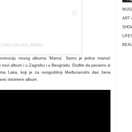
MUS
ART 
SHO
LIFE
 LAKA (@LAKA_BAND)
BEAU
 promociju novog albuma ’Mama’. Samo je jedna mama!
 novi album i u Zagrebu i u Beogradu. Dođite da pevamo iz
ima Laka, koji je za ovogodišnji Međunarodni dan žena
avio istoimeni album.