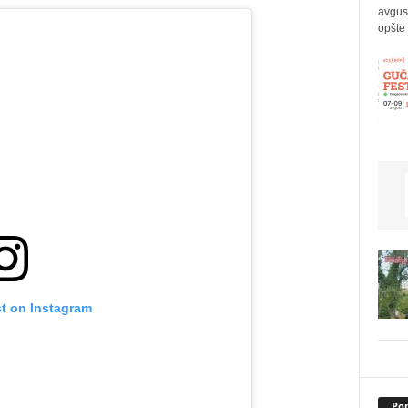
avgus
opšte 
st on Instagram
Pop