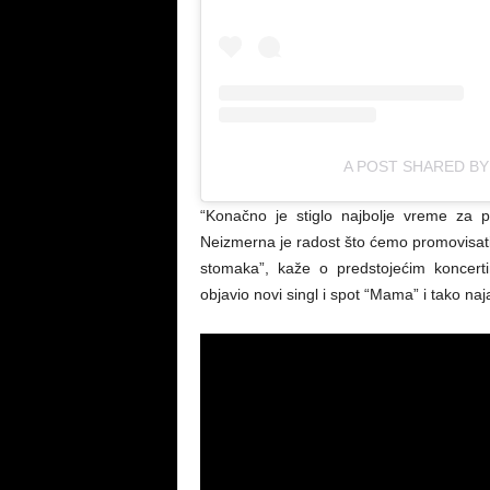
A POST SHARED BY
“Konačno je stiglo najbolje vreme za
Neizmerna je radost što ćemo promovisati
stomaka”, kaže o predstojećim koncert
objavio novi singl i spot “Mama” i tako naj