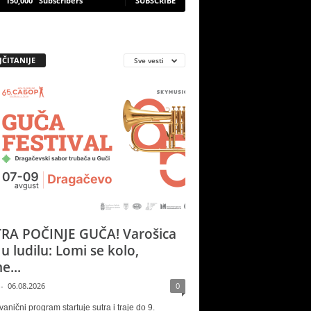
150,000
Subscribers
SUBSCRIBE
JČITANIJE
Sve vesti
RA POČINJE GUČA! Varošica
 u ludilu: Lomi se kolo,
e...
-
06.08.2026
0
vanični program startuje sutra i traje do 9.