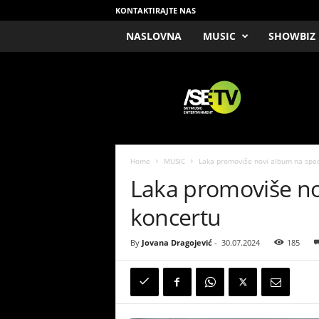
KONTAKTIRAJTE NAS
NASLOVNA
MUSIC
SHOWBIZ
/
S
E
T
V
Home
MUSIC
Laka promoviše novi album na spe
Laka promoviše no
koncertu
By
Jovana Dragojević
-
30.07.2024
185