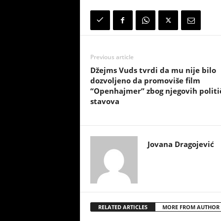
Previous article
Džejms Vuds tvrdi da mu nije bilo
dozvoljeno da promoviše film
“Openhajmer” zbog njegovih politi
stavova
Jovana Dragojević
RELATED ARTICLES
MORE FROM AUTHOR