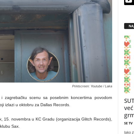
NA
Printscreen: Youtube / Laka
 i zagrebačku scenu sa posebnim koncertima povodom
SUT
i izlazi u oktobru za Dallas Records.
već
grm
k, 15. novembra u KC Gradu (organizacija Glitch Records),
SE TV
 klubu Sax.
Iako z