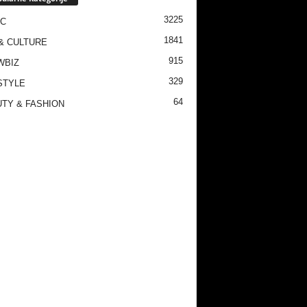
3225
IC
1841
& CULTURE
915
WBIZ
329
STYLE
64
TY & FASHION