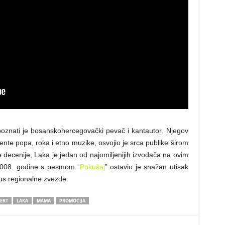
poznati je bosanskohercegovački pevač i kantautor. Njegov
ente popa, roka i etno muzike, osvojio je srca publike širom
e decenije, Laka je jedan od najomiljenijih izvođača na ovim
i 2008. godine s pesmom
“Pokušaj
” ostavio je snažan utisak
tus regionalne zvezde.
ERT
LAKA
MAMA
PROMOCIJA