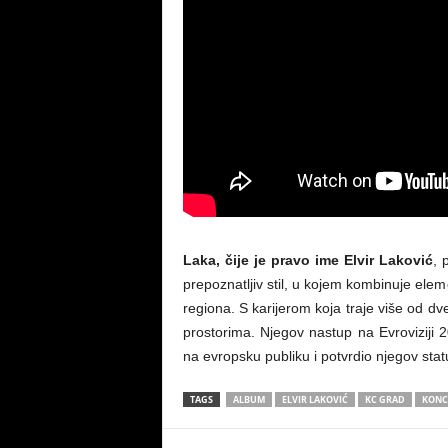
Laka, čije je pravo ime Elvir Laković
, 
prepoznatljiv stil, u kojem kombinuje elem
regiona. S karijerom koja traje više od dv
prostorima. Njegov nastup na Evrovizij
na evropsku publiku i potvrdio njegov sta
TAGS
ALBUM
ELVIR LAKOVIĆ
KC GRAD
KONC