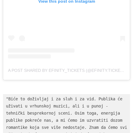
View this post on Instagram
A POST SHARED BY EFINITY_TICKETS (@EFINITY.TICKETS)
"Biće to doživljaj i za sluh i za vid. Publika će 
uživati u vrhunskoj muzici, ali i u punoj - 
tehnički besprekornoj sceni. Osim toga, energija 
publike pokreće nas, a mi ćemo im uzvratiti dozom 
romantike koja sve više nedostaje. Znam da ćemo svi 