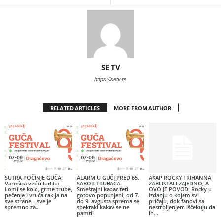
SE TV
https://setv.rs
RELATED ARTICLES
MORE FROM AUTHOR
SUTRA POČINJE GUČA!
ALARM U GUČI PRED 65.
A$AP ROCKY I RIHANNA
Varošica već u ludilu:
SABOR TRUBAČA:
ZABLISTALI ZAJEDNO, A
Lomi se kolo, grme trube,
Smeštajni kapaciteti
OVO JE POVOD: Rocky u
pečenje i vruća rakija na
gotovo popunjeni, od 7.
izdanju o kojem svi
sve strane – sve je
do 9. avgusta sprema se
pričaju, dok fanovi sa
spremno za...
spektakl kakav se ne
nestrpljenjem iščekuju da
pamti!
ih...