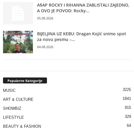
A$AP ROCKY I RIHANNA ZABLISTALI ZAJEDNO,
A OVO JE POVOD: Rocky...
05.08.2026
BIJELJINA UZ KEBU: Dragan Kojić snimo spot
za novu pesmu –...
04.08.2026
Popularne Kategorije
3225
MUSIC
1841
ART & CULTURE
915
SHOWBIZ
329
LIFESTYLE
64
BEAUTY & FASHION