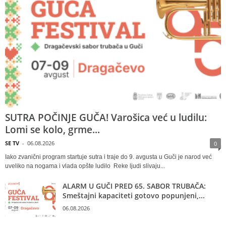
SUTRA POČINJE GUČA! Varošica već u ludilu:
Lomi se kolo, grme...
SE TV
-
06.08.2026
0
Iako zvanični program startuje sutra i traje do 9. avgusta u Guči je narod već
uveliko na nogama i vlada opšte ludilo Reke ljudi slivaju...
ALARM U GUČI PRED 65. SABOR TRUBAČA:
Smeštajni kapaciteti gotovo popunjeni,...
06.08.2026