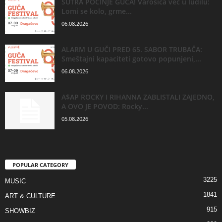
SUTRA POČINJE GUČA! Varošica već u ludilu:
Lomi se kolo, grme...
06.08.2026
ALARM U GUČI PRED 65. SABOR TRUBAČA:
Smeštajni kapaciteti gotovo popunjeni,...
06.08.2026
A$AP ROCKY I RIHANNA ZABLISTALI ZAJEDNO,
A OVO JE POVOD: Rocky...
05.08.2026
POPULAR CATEGORY
3225
MUSIC
1841
ART & CULTURE
915
SHOWBIZ