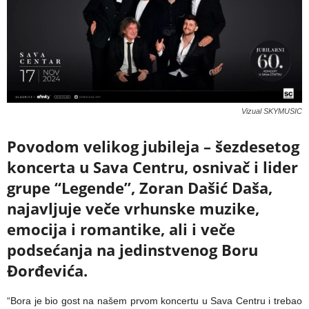
Vizual SKYMUSIC
Povodom velikog jubileja – šezdesetog
koncerta u Sava Centru, osnivač i lider
grupe “Legende”, Zoran Dašić Daša,
najavljuje veče vrhunske muzike,
emocija i romantike, ali i veče
podsećanja na jedinstvenog Boru
Đorđevića.
“Bora je bio gost na našem prvom koncertu u Sava Centru i trebao