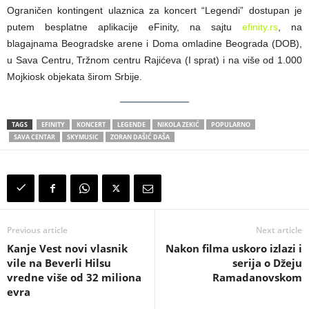
Ograničen kontingent ulaznica za koncert “Legendi” dostupan je
putem besplatne aplikacije eFinity, na sajtu
efinity.rs
, na
blagajnama Beogradske arene i Doma omladine Beograda (DOB),
u Sava Centru, Tržnom centru Rajićeva (I sprat) i na više od 1.000
Mojkiosk objekata širom Srbije.
TAGS
EFINITY
KONCERT
LEGENDE
NIKOLA ZEKIĆ
POPULARNO
SAVA CENTAR
SKYMUSIC
ZORAN DAŠIĆ DAŠA
Previous article
Next article
Kanje Vest novi vlasnik
Nakon filma uskoro izlazi i
vile na Beverli Hilsu
serija o Džeju
vredne više od 32 miliona
Ramadanovskom
evra