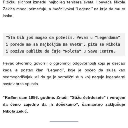
Fizičku sličnost između najboljeg tenisera sveta i pevača Nikole
Zekića mnogi primećuju, a moćni vokal “Legendi” ne krije da mu to
laska.
"Šta bih još mogao da poželim. Pevam u "Legendama" 
i porede me sa najboljim na svetu", pita se Nikola 
i poziva publiku da čuje "Noleta" u Sava Centru.
Pevač otvoreno govori i o ogromnoj odgovornosti koju je osećao
kada je postao član “Legendi”, koje je počeo da sluša kao
sedmogodišnjak, ali da ga je porodični duh koji neguje legendarni
sastav brzo opustio.
“Rođen sam 1986. godine. Znači, “Stižu četrdesete” i verujem
da ćemo zajedno da ih dočekamo”, šarmantno zaključuje
Nikola Zekić.