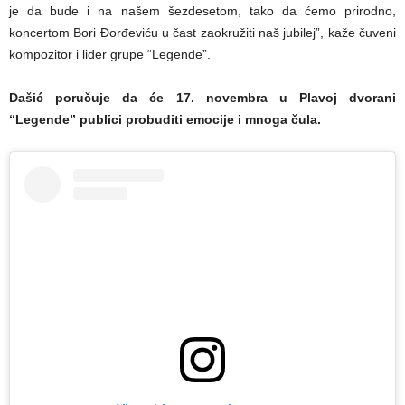
je da bude i na našem šezdesetom, tako da ćemo prirodno,
koncertom Bori Đorđeviću u čast zaokružiti naš jubilej”, kaže čuveni
kompozitor i lider grupe “Legende”.
Dašić poručuje da će 17. novembra u Plavoj dvorani
“Legende” publici probuditi emocije i mnoga čula.