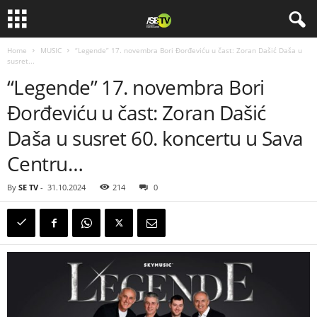
Home
MUSIC
“Legende” 17. novembra Bori Đorđeviću u čast: Zoran Dašić Daša u
susret...
“Legende” 17. novembra Bori
Đorđeviću u čast: Zoran Dašić
Daša u susret 60. koncertu u Sava
Centru…
By
SE TV
-
31.10.2024
214
0