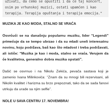
uživati, da ćemo se opustiti i da će taj koncert, 
osim po vrhunskoj muzici, ostati upamćen i kao 
terapija. Terapija opuštanja i terapija emocija."
MUZIKA JE KAO MODA, STALNO SE VRAĆA
Osvrćući se na današnju popularnu muziku, lider “Legendi”
primećuje da se tempo ubrzao i da su mladi uneli interesatnu
novinu, koju podržava, baš kao što mladost i treba podržavati,
ali ističe: “Muzika je kao i moda, stalno se vraća. Verujem da
će kvalitetna, generalno dobra muzika opstati”.
Dašić se osvrnuo i na Nikolu Zekića, pevača sastava koji je
zamenio Ivana Milinkovića: “Znam da su mnogi bili rezervisani, ali
Nikolin kvalitet i harizma su brzo prepoznati, tako da se sada fanovi
utrkuju da urade sa njim selfie”.
NOLE U SAVA CENTRU 17. NOVEMBRA!