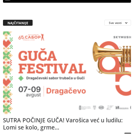
NAJČITANIJE
Sve vesti
SUTRA POČINJE GUČA! Varošica već u ludilu:
Lomi se kolo, grme...