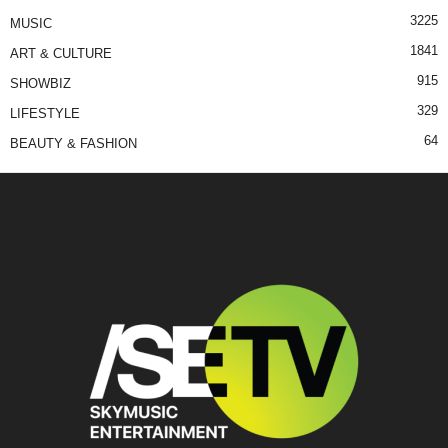
3225
MUSIC
1841
ART & CULTURE
915
SHOWBIZ
329
LIFESTYLE
64
BEAUTY & FASHION