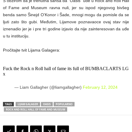
S obzirom da je trenutna šansa da “Oasis” uđe u Rock and Roll Hall
of Fame and Museum ravna nuli, jer su ispod njegovog bivšeg
benda samo Šinejd O’Konor i Šade, mnogi mogu da pomisle da se
ljuti zato što gubi. Međutim, Lijamove poznavaoce ovaj stav nije
iznenadio jer je i pre tri godine izjavio da nije zainteresovan da uđe
u tu instituciju.
Pročitajte tvit Lijama Galagera:
Fuck the Rock n Roll hall of fame its full of BUMBACLARTS LG
x
— Liam Gallagher (@liamgallagher)
February 12, 2024
TAGS
LIJAM GALAGER
OASIS
POPULARNO
ROCK AND ROLL HALL OF FAME AND MUSEUM