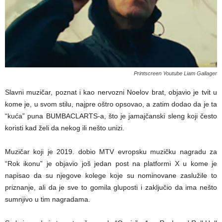
Printscreen Youtube Liam Gallager
Slavni muzičar, poznat i kao nervozni Noelov brat, objavio je tvit u
kome je, u svom stilu, najpre oštro opsovao, a zatim dodao da je ta
“kuća” puna BUMBACLARTS-a, što je jamajčanski sleng koji često
koristi kad želi da nekog ili nešto unizi.
Muzičar koji je 2019. dobio MTV evropsku muzičku nagradu za
“Rok ikonu” je objavio još jedan post na platformi X u kome je
napisao da su njegove kolege koje su nominovane zaslužile to
priznanje, ali da je sve to gomila gluposti i zaključio da ima nešto
sumnjivo u tim nagradama.