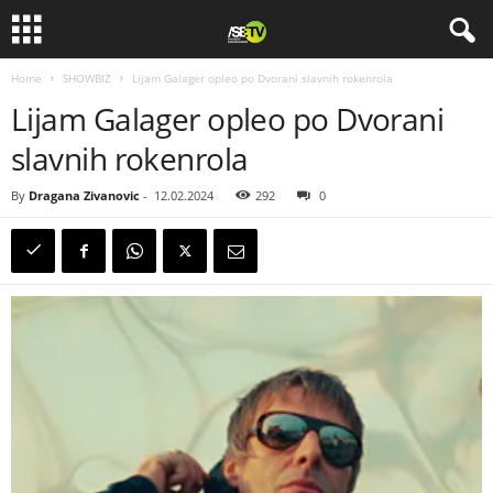
Home
SHOWBIZ
Lijam Galager opleo po Dvorani slavnih rokenrola
Lijam Galager opleo po Dvorani
slavnih rokenrola
By
Dragana Zivanovic
-
12.02.2024
292
0