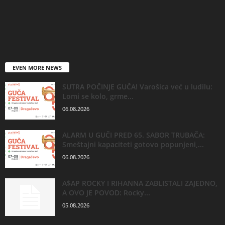
EVEN MORE NEWS
SUTRA POČINJE GUČA! Varošica već u ludilu:
Lomi se kolo, grme...
06.08.2026
ALARM U GUČI PRED 65. SABOR TRUBAČA:
Smeštajni kapaciteti gotovo popunjeni,...
06.08.2026
A$AP ROCKY I RIHANNA ZABLISTALI ZAJEDNO,
A OVO JE POVOD: Rocky...
05.08.2026