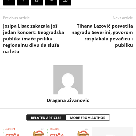
Previous article
Next article
Josipa Lisac zakazala još
Tihana Lazović posvetila
jedan koncert: Beogradska
nagradu Severini, govorom
publika imaće priliku
rasplakala pevačicu i
regionalnu divu da sluša
publiku
na leto
Dragana Zivanovic
RELATED ARTICLES
MORE FROM AUTHOR