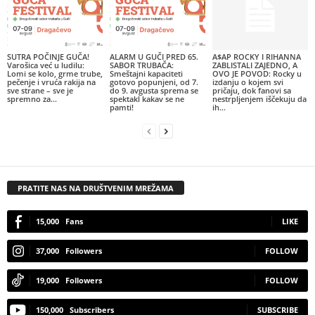
SUTRA POČINJE GUČA!
ALARM U GUČI PRED 65.
A$AP ROCKY I RIHANNA
Varošica već u ludilu:
SABOR TRUBAČA:
ZABLISTALI ZAJEDNO, A
Lomi se kolo, grme trube,
Smeštajni kapaciteti
OVO JE POVOD: Rocky u
pečenje i vruća rakija na
gotovo popunjeni, od 7.
izdanju o kojem svi
sve strane – sve je
do 9. avgusta sprema se
pričaju, dok fanovi sa
spremno za...
spektakl kakav se ne
nestrpljenjem iščekuju da
pamti!
ih...
PRATITE NAS NA DRUŠTVENIM MREŽAMA
15,000
Fans
LIKE
37,000
Followers
FOLLOW
19,000
Followers
FOLLOW
150,000
Subscribers
SUBSCRIBE