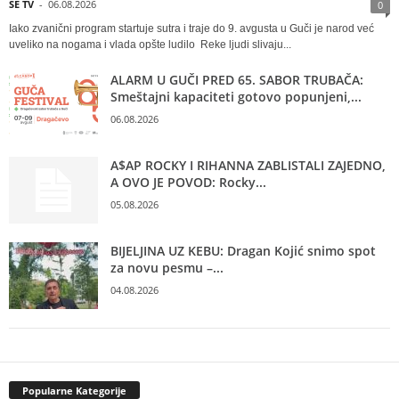
SE TV
-
06.08.2026
0
Iako zvanični program startuje sutra i traje do 9. avgusta u Guči je narod već
uveliko na nogama i vlada opšte ludilo Reke ljudi slivaju...
ALARM U GUČI PRED 65. SABOR TRUBAČA:
Smeštajni kapaciteti gotovo popunjeni,...
06.08.2026
A$AP ROCKY I RIHANNA ZABLISTALI ZAJEDNO,
A OVO JE POVOD: Rocky...
05.08.2026
BIJELJINA UZ KEBU: Dragan Kojić snimo spot
za novu pesmu –...
04.08.2026
Popularne Kategorije