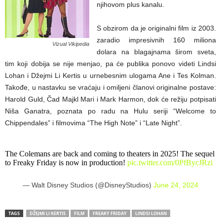
njihovom plus kanalu.
S obzirom da je originalni film iz 2003.
zaradio impresivnih 160 miliona
Vizual Vikipedia
dolara na blagajnama širom sveta,
tim koji dobija se nije menjao, pa će publika ponovo videti Lindsi
Lohan i Džejmi Li Kertis u urnebesnim ulogama Ane i Tes Kolman.
Takođe, u nastavku se vraćaju i omiljeni članovi originalne postave:
Harold Guld, Čad Majkl Mari i Mark Harmon, dok će režiju potpisati
Niša Ganatra, poznata po radu na Hulu seriji “Welcome to
Chippendales” i filmovima “The High Note” i “Late Night”.
The Colemans are back and coming to theaters in 2025! The sequel
to Freaky Friday is now in production!
pic.twitter.com/0PfBycJRzi
— Walt Disney Studios (@DisneyStudios)
June 24, 2024
TAGS
DŽEJMI LI KERTIS
FILM
FREAKY FRIDAY
LINDSI LOHAN