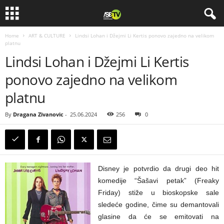
Home
ART & CULTURE
Lindsi Lohan i Džejmi Li Kertis ponovo zajedno na velikom
platnu
Lindsi Lohan i Džejmi Li Kertis
ponovo zajedno na velikom
platnu
By
Dragana Zivanovic
-
25.06.2024
256
0
Disney je potvrdio da drugi deo hit
komedije “Šašavi petak” (Freaky
Friday) stiže u bioskopske sale
sledeće godine, čime su demantovali
glasine da će se emitovati na