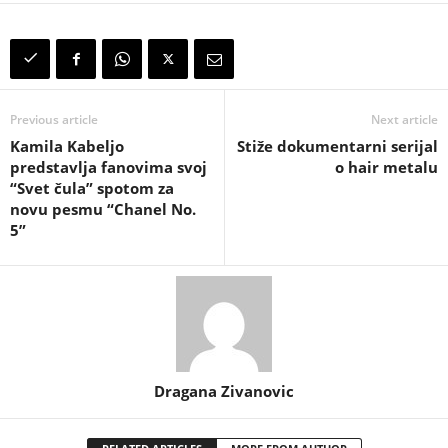
Previous article
Next article
Kamila Kabeljo
Stiže dokumentarni serijal
predstavlja fanovima svoj
o hair metalu
“Svet čula” spotom za
novu pesmu “Chanel No.
5”
Dragana Zivanovic