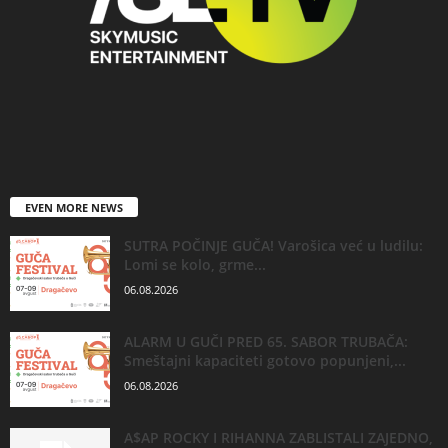
EVEN MORE NEWS
SUTRA POČINJE GUČA! Varošica već u ludilu:
Lomi se kolo, grme...
06.08.2026
ALARM U GUČI PRED 65. SABOR TRUBAČA:
Smeštajni kapaciteti gotovo popunjeni,...
06.08.2026
A$AP ROCKY I RIHANNA ZABLISTALI ZAJEDNO,