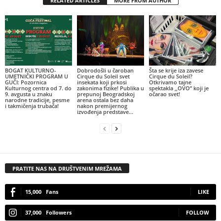
RELATED ARTICLES
MORE FROM AUTHOR
BOGAT KULTURNO-
Dobrodošli u čaroban
Šta se krije iza zavese
UMETNIČKI PROGRAM U
Cirque du Soleil svet
Cirque du Soleil?
GUČI: Pozornica
insekata koji prkosi
Otkrivamo tajne
Kulturnog centra od 7. do
zakonima fizike! Publika u
spektakla ,,OVO” koji je
9. avgusta u znaku
prepunoj Beogradskoj
očarao svet!
narodne tradicije, pesme
arena ostala bez daha
i takmičenja trubača!
nakon premijernog
izvođenja predstave...
PRATITE NAS NA DRUŠTVENIM MREŽAMA
15,000
Fans
LIKE
37,000
Followers
FOLLOW