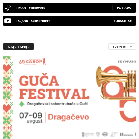
19,000
Followers
FOLLOW
150,000
Subscribers
SUBSCRIBE
NAJČITANIJE
Sve vesti