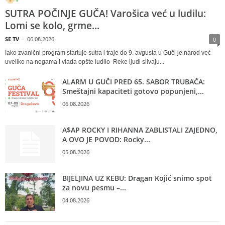
SUTRA POČINJE GUČA! Varošica već u ludilu:
Lomi se kolo, grme...
SE TV
-
06.08.2026
0
Iako zvanični program startuje sutra i traje do 9. avgusta u Guči je narod već
uveliko na nogama i vlada opšte ludilo Reke ljudi slivaju...
ALARM U GUČI PRED 65. SABOR TRUBAČA:
Smeštajni kapaciteti gotovo popunjeni,...
06.08.2026
A$AP ROCKY I RIHANNA ZABLISTALI ZAJEDNO,
A OVO JE POVOD: Rocky...
05.08.2026
BIJELJINA UZ KEBU: Dragan Kojić snimo spot
za novu pesmu –...
04.08.2026