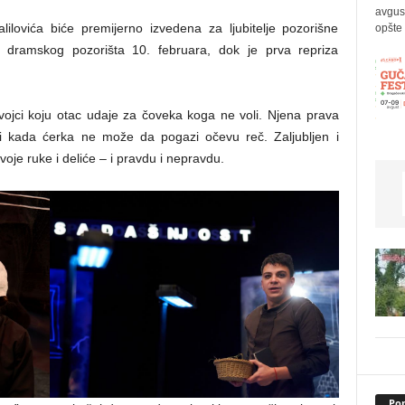
avgus
ovića biće premijerno izvedena za ljubitelje pozorišne
opšte 
 dramskog pozorišta 10. februara, dok je prva repriza
vojci koju otac udaje za čoveka koga ne voli. Njena prava
i kada ćerka ne može da pogazi očevu reč. Zaljubljen i
je ruke i deliće – i pravdu i nepravdu.
Pop