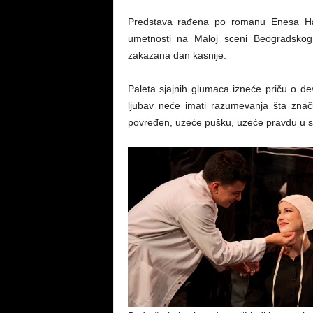
Predstava rađena po romanu Enesa Halil
umetnosti na Maloj sceni Beogradskog
zakazana dan kasnije.
Paleta sjajnih glumaca izneće priču o de
ljubav neće imati razumevanja šta znač
povređen, uzeće pušku, uzeće pravdu u svo