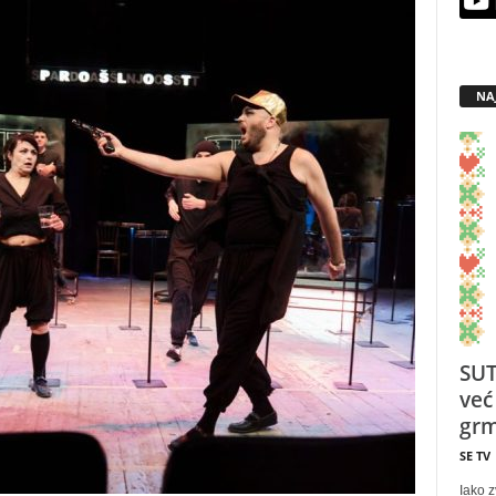
NA
SUT
već
grm
SE TV
Iako z