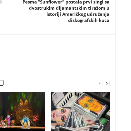
i
Pesma “Sunflower” postala prvi singl sa
dvostrukim dijamantskim tiražom u
istoriji Američkog udruženja
diskografskih kuća