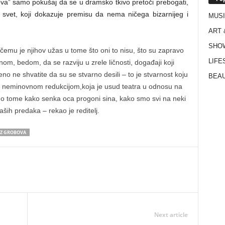
ova” samo pokušaj da se u dramsko tkivo pretoči prebogati,
 svet, koji dokazuje premisu da nema ničega bizarnijeg i
MUS
ART 
SHO
i čemu je njihov užas u tome što oni to nisu, što su zapravo
LIFE
nom, bedom, da se razviju u zrele ličnosti, događaji koji
o ne shvatite da su se stvarno desili – to je stvarnost koju
BEAU
mo neminovnom redukcijom,koja je usud teatra u odnosu na
ču o tome kako senka oca progoni sina, kako smo svi na neki
ših predaka – rekao je reditelj.
EZ GROBOVA
Next article