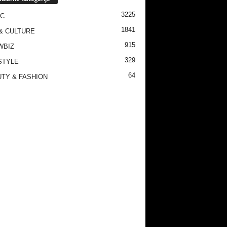
3225
IC
1841
& CULTURE
915
WBIZ
329
STYLE
64
TY & FASHION