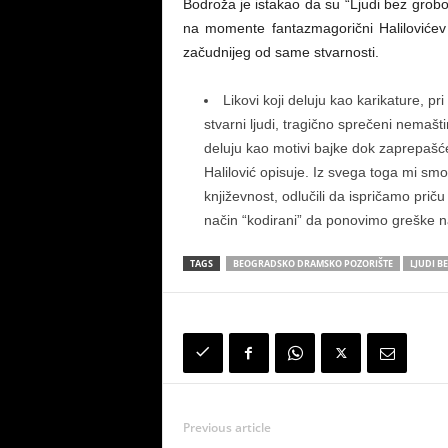
Bodroža je istakao da su “Ljudi bez grob
na momente fantazmagorični Halilovićev
začudnijeg od same stvarnosti.
Likovi koji deluju kao karikature, pr
stvarni ljudi, tragično sprečeni nemašti
deluju kao motivi bajke dok zaprepašćen
Halilović opisuje. Iz svega toga mi s
književnost, odlučili da ispričamo pri
način “kodirani” da ponovimo greške na
TAGS
BEOGRADSKO DRAMSKO POZORIŠTE
LJUDI B
Previous article