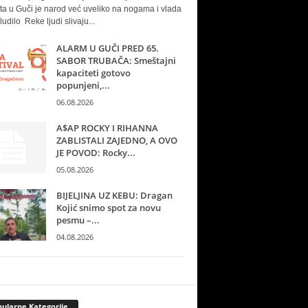
ta u Guči je narod već uveliko na nogama i vlada
ludilo Reke ljudi slivaju...
ALARM U GUČI PRED 65.
SABOR TRUBAČA: Smeštajni
kapaciteti gotovo
popunjeni,...
06.08.2026
A$AP ROCKY I RIHANNA
ZABLISTALI ZAJEDNO, A OVO
JE POVOD: Rocky...
05.08.2026
BIJELJINA UZ KEBU: Dragan
Kojić snimo spot za novu
pesmu –...
04.08.2026
ularne Kategorije