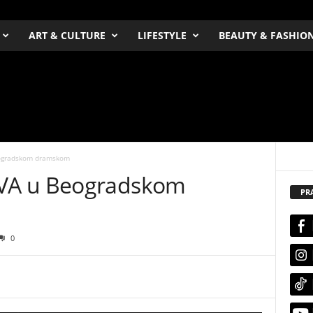
ART & CULTURE
LIFESTYLE
BEAUTY & FASHIO
ogradskom dramskom
VA u Beogradskom
PR
0