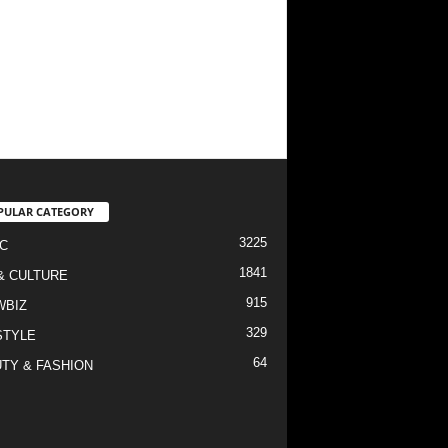
PULAR CATEGORY
3225
C
1841
& CULTURE
915
WBIZ
329
STYLE
64
TY & FASHION