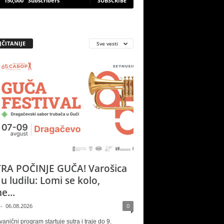
150,000
Subscribers
SUBSCRIBE
JČITANIJE
Sve vesti
RA POČINJE GUČA! Varošica
 u ludilu: Lomi se kolo,
e...
-
06.08.2026
0
vanični program startuje sutra i traje do 9.