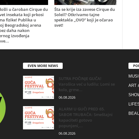
ošli u čaroban Cirque du
Šta se krije iza zavese Cirque du
svet insekata koji prkosi
Soleil? Otkrivamo tajne
a fizike! Publika u
spektakla ,,OVO” koji je očarao
oj Beogradskoj arena
svet!
 bez daha nakon
ernog izvođenja
ve...
EVEN MORE NEWS
PO
MUSI
SUTRA POČINJE GUČA!
Varošica već u ludilu: Lomi se
ART 
kolo, grme...
SHO
06.08.2026
LIFE
ALARM U GUČI PRED 65.
BEAU
SABOR TRUBAČA: Smeštajni
kapaciteti gotovo
popunjeni,...
06.08.2026