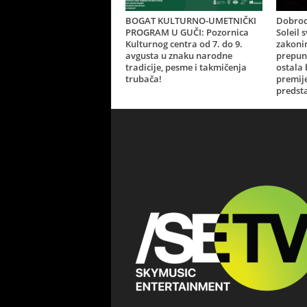
BOGAT KULTURNO-UMETNIČKI
Dobrod
PROGRAM U GUČI: Pozornica
Soleil 
Kulturnog centra od 7. do 9.
zakonim
avgusta u znaku narodne
prepun
tradicije, pesme i takmičenja
ostala
trubača!
premij
predsta