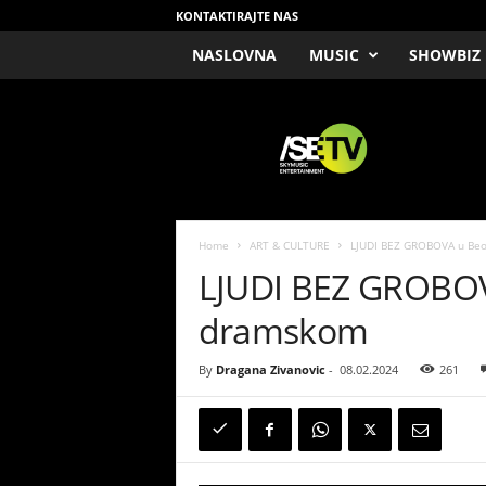
KONTAKTIRAJTE NAS
NASLOVNA
MUSIC
SHOWBIZ
/
S
E
T
V
Home
ART & CULTURE
LJUDI BEZ GROBOVA u Be
LJUDI BEZ GROBO
dramskom
By
Dragana Zivanovic
-
08.02.2024
261