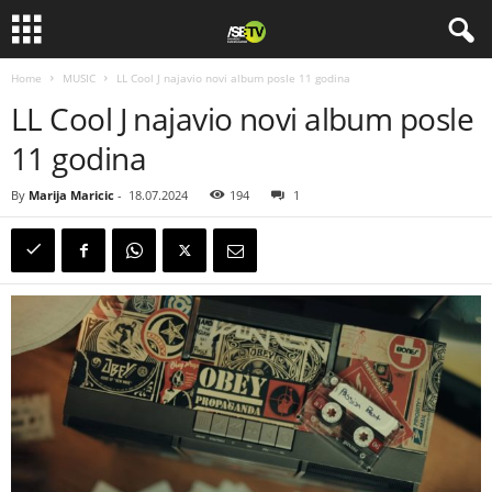
Home
MUSIC
LL Cool J najavio novi album posle 11 godina
LL Cool J najavio novi album posle
11 godina
By
Marija Maricic
-
18.07.2024
194
1