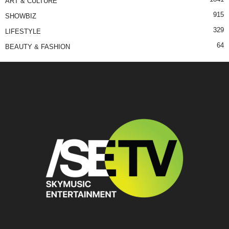
ART & CULTURE
915
SHOWBIZ
329
LIFESTYLE
64
BEAUTY & FASHION