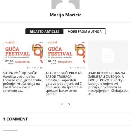
Marija Maricic
RELATED ARTICLES
MORE FROM AUTHOR
SUTRA POČINJE GUČA!
ALARM U GUČI PRED 65.
A$AP ROCKY I RIHANNA
Varošica već u ludilu:
SABOR TRUBAČA:
ZABLISTALI ZAJEDNO, A
Lomi se kolo, grme trube,
Smeštajni kapaciteti
OVO JE POVOD: Rocky u
pečenje i vruća rakija na
gotovo popunjeni, od 7.
izdanju o kojem svi
sve strane – sve je
do 9. avgusta sprema se
pričaju, dok fanovi sa
spremno za...
spektakl kakav se ne
nestrpljenjem iščekuju da
pamti!
ih...
1 COMMENT