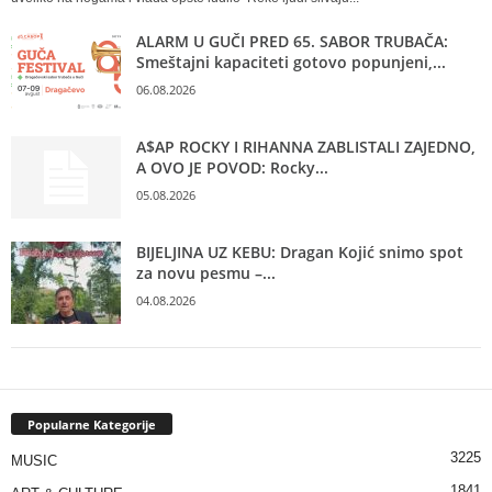
ALARM U GUČI PRED 65. SABOR TRUBAČA:
Smeštajni kapaciteti gotovo popunjeni,...
06.08.2026
A$AP ROCKY I RIHANNA ZABLISTALI ZAJEDNO,
A OVO JE POVOD: Rocky...
05.08.2026
BIJELJINA UZ KEBU: Dragan Kojić snimo spot
za novu pesmu –...
04.08.2026
Popularne Kategorije
3225
MUSIC
1841