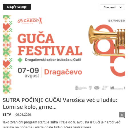
NAJČITANIJE
Sve vesti
SUTRA POČINJE GUČA! Varošica već u ludilu:
Lomi se kolo, grme...
SE TV
-
06.08.2026
0
Iako zvanični program startuje sutra i traje do 9. avgusta u Guči je narod već
uveliko na nogama i vlada opšte ludilo Reke ljudi slivaju...