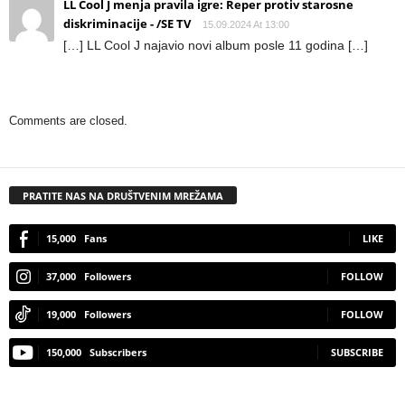
LL Cool J menja pravila igre: Reper protiv starosne
diskriminacije - /SE TV
15.09.2024 At 13:00
[…] LL Cool J najavio novi album posle 11 godina […]
Comments are closed.
PRATITE NAS NA DRUŠTVENIM MREŽAMA
15,000
Fans
LIKE
37,000
Followers
FOLLOW
19,000
Followers
FOLLOW
150,000
Subscribers
SUBSCRIBE