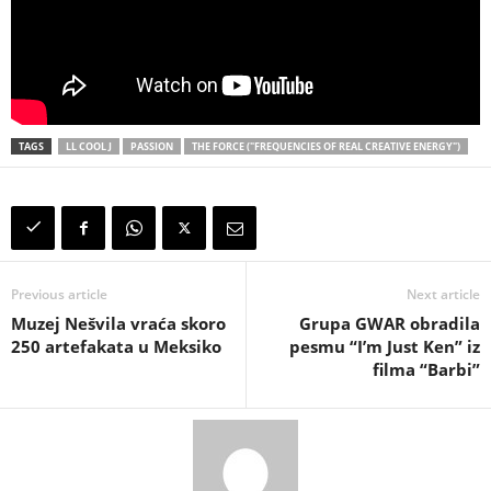
TAGS
LL COOL J
PASSION
THE FORCE ("FREQUENCIES OF REAL CREATIVE ENERGY")
Previous article
Next article
Muzej Nešvila vraća skoro
Grupa GWAR obradila
250 artefakata u Meksiko
pesmu “I’m Just Ken” iz
filma “Barbi”