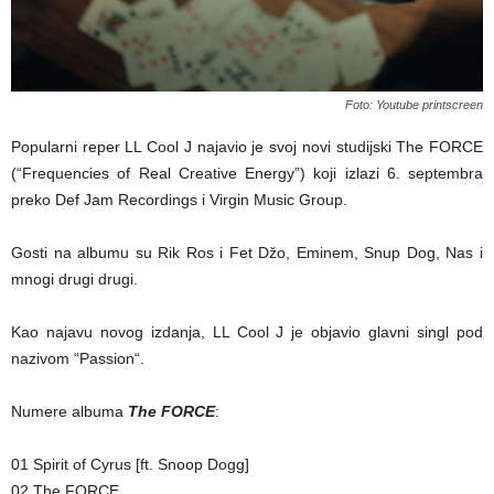
Foto: Youtube printscreen
Popularni reper LL Cool J najavio je svoj novi studijski The FORCE
(“Frequencies of Real Creative Energy”) koji izlazi 6. septembra
preko Def Jam Recordings i Virgin Music Group.
Gosti na albumu su Rik Ros i Fet Džo, Eminem, Snup Dog, Nas i
mnogi drugi drugi.
Kao najavu novog izdanja, LL Cool J je objavio glavni singl pod
nazivom “Passion“.
Numere albuma
The FORCE
:
01 Spirit of Cyrus [ft. Snoop Dogg]
02 The FORCE