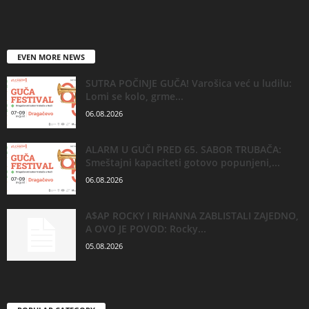
EVEN MORE NEWS
SUTRA POČINJE GUČA! Varošica već u ludilu:
Lomi se kolo, grme...
06.08.2026
ALARM U GUČI PRED 65. SABOR TRUBAČA:
Smeštajni kapaciteti gotovo popunjeni,...
06.08.2026
A$AP ROCKY I RIHANNA ZABLISTALI ZAJEDNO,
A OVO JE POVOD: Rocky...
05.08.2026