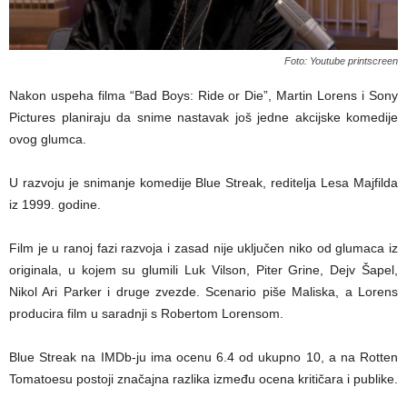
Foto: Youtube printscreen
Nakon uspeha filma “Bad Boys: Ride or Die”, Martin Lorens i Sony
Pictures planiraju da snime nastavak još jedne akcijske komedije
ovog glumca.
U razvoju je snimanje komedije Blue Streak, reditelja Lesa Majfilda
iz 1999. godine.
Film je u ranoj fazi razvoja i zasad nije uključen niko od glumaca iz
originala, u kojem su glumili Luk Vilson, Piter Grine, Dejv Šapel,
Nikol Ari Parker i druge zvezde. Scenario piše Maliska, a Lorens
producira film u saradnji s Robertom Lorensom.
Blue Streak na IMDb-ju ima ocenu 6.4 od ukupno 10, a na Rotten
Tomatoesu postoji značajna razlika između ocena kritičara i publike.