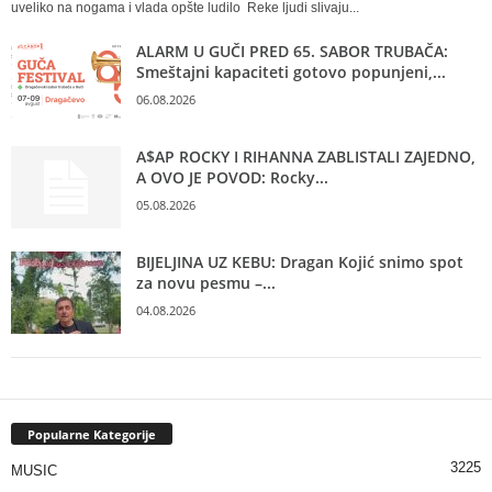
uveliko na nogama i vlada opšte ludilo Reke ljudi slivaju...
ALARM U GUČI PRED 65. SABOR TRUBAČA:
Smeštajni kapaciteti gotovo popunjeni,...
06.08.2026
A$AP ROCKY I RIHANNA ZABLISTALI ZAJEDNO,
A OVO JE POVOD: Rocky...
05.08.2026
BIJELJINA UZ KEBU: Dragan Kojić snimo spot
za novu pesmu –...
04.08.2026
Popularne Kategorije
3225
MUSIC