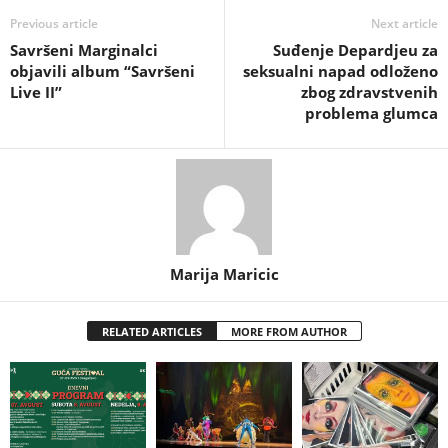
Previous article
Next article
Savršeni Marginalci
Suđenje Depardjeu za
objavili album “Savršeni
seksualni napad odloženo
Live II”
zbog zdravstvenih
problema glumca
Marija Maricic
RELATED ARTICLES
MORE FROM AUTHOR