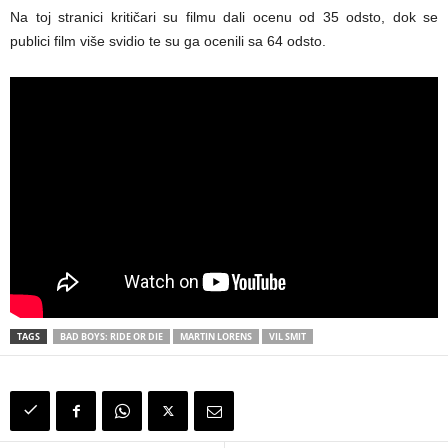
Na toj stranici kritičari su filmu dali ocenu od 35 odsto, dok se
publici film više svidio te su ga ocenili sa 64 odsto.
TAGS
BAD BOYS: RIDE OR DIE
MARTIN LORENS
VIL SMIT