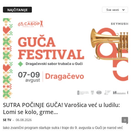
NAJČITANIJE
Sve vesti
SUTRA POČINJE GUČA! Varošica već u ludilu:
Lomi se kolo, grme...
SE TV
-
06.08.2026
0
Iako zvanični program startuje sutra i traje do 9. avgusta u Guči je narod već