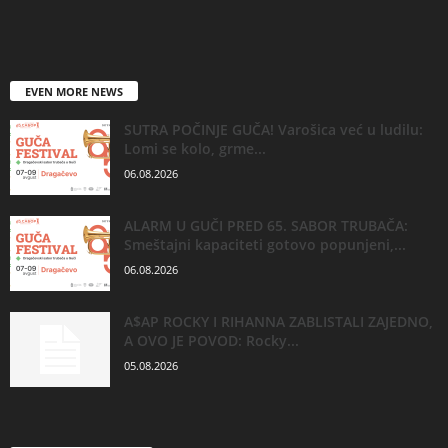
EVEN MORE NEWS
SUTRA POČINJE GUČA! Varošica već u ludilu:
Lomi se kolo, grme...
06.08.2026
ALARM U GUČI PRED 65. SABOR TRUBAČA:
Smeštajni kapaciteti gotovo popunjeni,...
06.08.2026
A$AP ROCKY I RIHANNA ZABLISTALI ZAJEDNO,
A OVO JE POVOD: Rocky...
05.08.2026