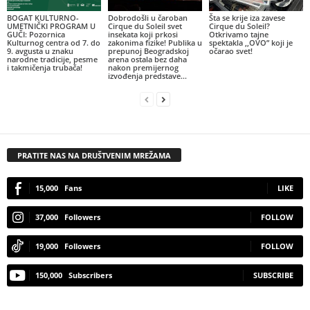
BOGAT KULTURNO-
Dobrodošli u čaroban
Šta se krije iza zavese
UMETNIČKI PROGRAM U
Cirque du Soleil svet
Cirque du Soleil?
GUČI: Pozornica
insekata koji prkosi
Otkrivamo tajne
Kulturnog centra od 7. do
zakonima fizike! Publika u
spektakla ,,OVO” koji je
9. avgusta u znaku
prepunoj Beogradskoj
očarao svet!
narodne tradicije, pesme
arena ostala bez daha
i takmičenja trubača!
nakon premijernog
izvođenja predstave...
PRATITE NAS NA DRUŠTVENIM MREŽAMA
15,000
Fans
LIKE
37,000
Followers
FOLLOW
19,000
Followers
FOLLOW
150,000
Subscribers
SUBSCRIBE