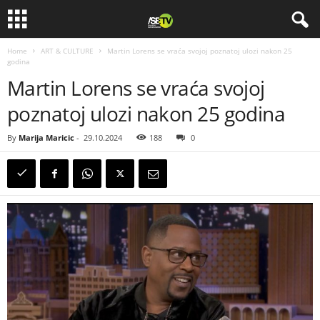
Home
ART & CULTURE
Martin Lorens se vraća svojoj poznatoj ulozi nakon 25
godina
Martin Lorens se vraća svojoj
poznatoj ulozi nakon 25 godina
By
Marija Maricic
-
29.10.2024
188
0