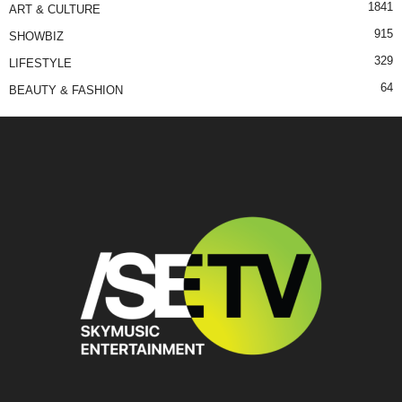
1841
ART & CULTURE
915
SHOWBIZ
329
LIFESTYLE
64
BEAUTY & FASHION