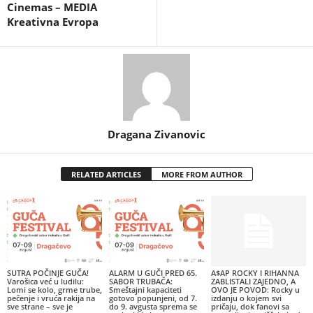
Cinemas – MEDIA
Kreativna Evropa
Dragana Zivanovic
RELATED ARTICLES
MORE FROM AUTHOR
SUTRA POČINJE GUČA!
ALARM U GUČI PRED 65.
A$AP ROCKY I RIHANNA
Varošica već u ludilu:
SABOR TRUBAČA:
ZABLISTALI ZAJEDNO, A
Lomi se kolo, grme trube,
Smeštajni kapaciteti
OVO JE POVOD: Rocky u
pečenje i vruća rakija na
gotovo popunjeni, od 7.
izdanju o kojem svi
sve strane – sve je
do 9. avgusta sprema se
pričaju, dok fanovi sa