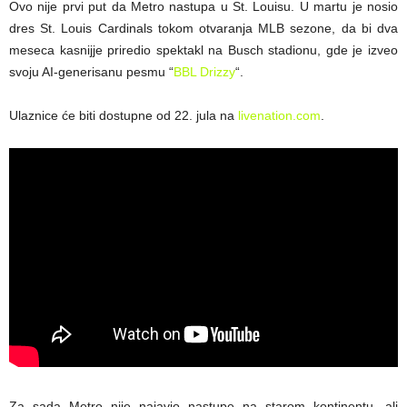
Ovo nije prvi put da Metro nastupa u St. Louisu. U martu je nosio
dres St. Louis Cardinals tokom otvaranja MLB sezone, da bi dva
meseca kasnijje priredio spektakl na Busch stadionu, gde je izveo
svoju AI-generisanu pesmu “
BBL Drizzy
“.
Ulaznice će biti dostupne od 22. jula na
livenation.com
.
Za sada Metro nije najavio nastupe na starom kontinentu, ali