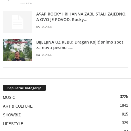
A$AP ROCKY I RIHANNA ZABLISTALI ZAJEDNO,
A OVO JE POVOD: Rocky...
05.08.2026
BIJELJINA UZ KEBU: Dragan Kojić snimo spot
za novu pesmu –...
04.08.2026
Popularne Kategorije
3225
MUSIC
1841
ART & CULTURE
915
SHOWBIZ
329
LIFESTYLE