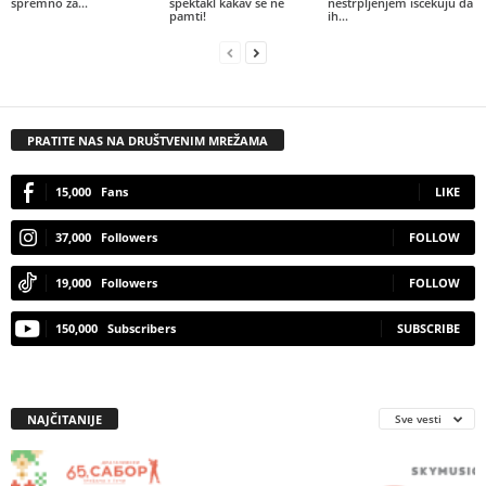
spremno za...
spektakl kakav se ne
nestrpljenjem iščekuju da
pamti!
ih...
PRATITE NAS NA DRUŠTVENIM MREŽAMA
15,000
Fans
LIKE
37,000
Followers
FOLLOW
19,000
Followers
FOLLOW
150,000
Subscribers
SUBSCRIBE
NAJČITANIJE
Sve vesti