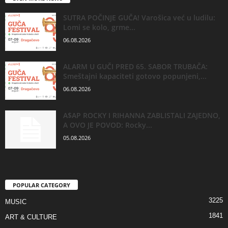
SUTRA POČINJE GUČA! Varošica već u ludilu:
Lomi se kolo, grme...
06.08.2026
ALARM U GUČI PRED 65. SABOR TRUBAČA:
Smeštajni kapaciteti gotovo popunjeni,...
06.08.2026
A$AP ROCKY I RIHANNA ZABLISTALI ZAJEDNO,
A OVO JE POVOD: Rocky...
05.08.2026
POPULAR CATEGORY
3225
MUSIC
1841
ART & CULTURE