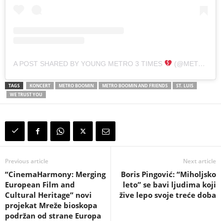
A POST SHARED BY YOUNG METRO 3 TIMES
(@METROBOOMIN)
TAGS
KONCERT
METRO BOOMIN
METRO BOOMIN AND FRIENDS
ST. LUIS
WE TRUST YOU
Previous article
Next article
“CinemaHarmony: Merging
Boris Pingović: “Miholjsko
European Film and
leto” se bavi ljudima koji
Cultural Heritage” novi
žive lepo svoje treće doba
projekat Mreže bioskopa
podržan od strane Europa