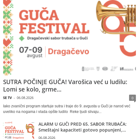
SUTRA POČINJE GUČA! Varošica već u ludilu:
Lomi se kolo, grme...
SE TV
-
06.08.2026
0
Iako zvanični program startuje sutra i traje do 9. avgusta u Guči je narod već
uveliko na nogama i vlada opšte ludilo Reke ljudi slivaju...
ALARM U GUČI PRED 65. SABOR TRUBAČA:
Smeštajni kapaciteti gotovo popunjeni,...
06.08.2026