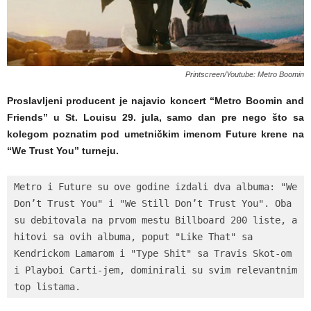
Printscreen/Youtube: Metro Boomin
Proslavljeni producent je najavio koncert “Metro Boomin and
Friends” u St. Louisu 29. jula, samo dan pre nego što sa
kolegom poznatim pod umetničkim imenom Future krene na
“We Trust You” turneju.
Metro i Future su ove godine izdali dva albuma: "We 
Don’t Trust You" i "We Still Don’t Trust You". Oba 
su debitovala na prvom mestu Billboard 200 liste, a 
hitovi sa ovih albuma, poput "Like That" sa 
Kendrickom Lamarom i "Type Shit" sa Travis Skot-om 
i Playboi Carti-jem, dominirali su svim relevantnim 
top listama.