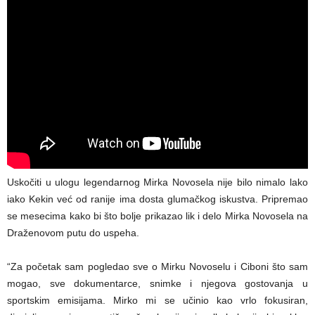
Uskočiti u ulogu legendarnog Mirka Novosela nije bilo nimalo lako
iako Kekin već od ranije ima dosta glumačkog iskustva. Pripremao
se mesecima kako bi što bolje prikazao lik i delo Mirka Novosela na
Draženovom putu do uspeha.
“Za početak sam pogledao sve o Mirku Novoselu i Ciboni što sam
mogao, sve dokumentarce, snimke i njegova gostovanja u
sportskim emisijama. Mirko mi se učinio kao vrlo fokusiran,