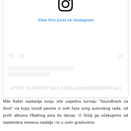
View this post on Instagram
A POST SHARED BY MILE KEKIN (@MILEKEKINOFFICIAL)
Mile Kekin nastavlja svoju vrlo uspešnu turneju “Soundtrack za
život” na kojoj izvodi pesme iz svih faza svog autorskog rada, od
prvih albuma Hladnog piva do danas. U Srbiji ga očekujemo od
septembra meseca nadalje i to u ovim gradovima: