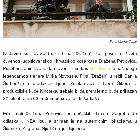
Foto: Marko Topić
Nedavno se pojavio trejler filma “Dražen”
,
koji govori o životu
čuvenog jugoslovenskog i hrvatskog košarkaša Dražena Petrovića.
Posebno zanimljivo je da u ovom filmu baš
Mile Kekin
tumači ulogu
legendarnog trenera Mirka Novosela. Film “Dražen” u režiji Danila
Šerbedžije i produkciji Ljube Zdjelarevića i Ivora Šibera iz
produkcijske kuće Kinoteka, trebalo bi da premijerno bude prikazan
22. oktobra na 60. rođendan čuvenog košarkaša.
Film prati Dražena Petrovića od dečačkih dana u Zagrebu do
odlaska u NBA ligu, a sniman je na autentičnim lokacijama u
Šibeniku, Zagrebu, Nju Džersiju i Njujorku.