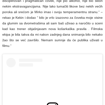
disciplinovan i pragmatičan čovek, nije pio alkohol, nije bio sklon
nekim ekstravagancijama. Nije lako tumačiti likove bez nekih većih
poroka ali srećom je Mirko imao i svoju temperamentnu stranu.“ –
rekao je Kekin i dodao “ bilo je vrlo izazovno za čoveka moje visine
da glumim sa dvometrašima ali sam baš uživao a naročito u sceni
kad kao trener objašnjavam nova košarkaška pravila . Filmska
ekipa je bila takva da mi nakon zadnjeg dana snimanja bilo nekako
žao što se već završilo. Nemam sumnje da će publika uživati u
filmu.“