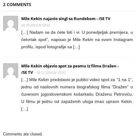
2 COMMENTS
Mile Kekin najavio singl sa Rundekom - /SE TV
09.09.2024 At 09:01
[…] Nadam se da ćete biti i vi. U ponedjeljak premijera, u
četvrtak spot”, napisao je Mile Kekin na svom Instagram
profilu, ispod fotografije sa […]
Mile Kekin objavio spot za pesmu iz filma Dražen -
/SE TV
05.11.2024 At 15:30
[…] Mile Kekin predstavio je publici video spot za “1 na 1”,
jednu od naslovnih numera biografskog filma “Dražen” o
čuvenom jugoslovenskom košarkašu Draženu Petroviću.
U filmu je jednu od zapaženih uloga imao upravo Kekin.
[…]
Comments are closed.