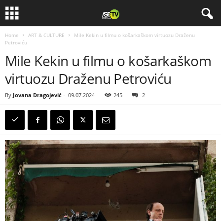
Home
ART & CULTURE
Mile Kekin u filmu o košarkaškom virtuozu Draženu
Petroviću
Mile Kekin u filmu o košarkaškom
virtuozu Draženu Petroviću
By
Jovana Dragojević
-
09.07.2024
245
2