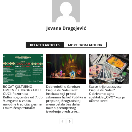
Jovana Dragojević
RELATED ARTICLES
MORE FROM AUTHOR
BOGAT KULTURNO-
Dobrodošli u čaroban
Šta se krije iza zavese
UMETNIČKI PROGRAM U
Cirque du Soleil svet
Cirque du Soleil?
GUČI: Pozornica
insekata koji prkosi
Otkrivamo tajne
Kulturnog centra od 7. do
zakonima fizike! Publika u
spektakla ,,OVO” koji je
9. avgusta u znaku
prepunoj Beogradskoj
očarao svet!
narodne tradicije, pesme
arena ostala bez daha
i takmičenja trubača!
nakon premijernog
izvođenja predstave...