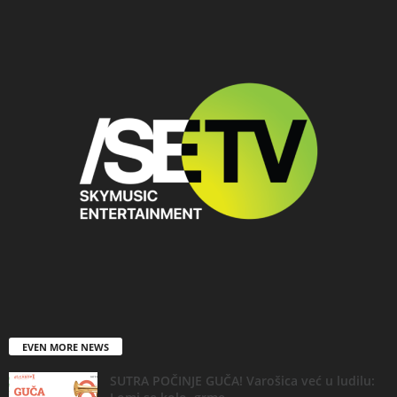
EVEN MORE NEWS
SUTRA POČINJE GUČA! Varošica već u ludilu: