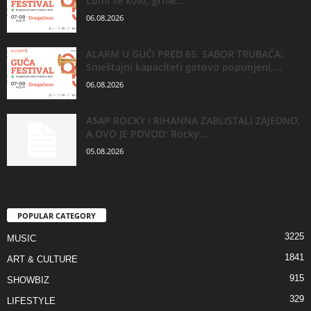
Lomi se kolo, grme...
06.08.2026
ALARM U GUČI PRED 65. SABOR TRUBAČA:
Smeštajni kapaciteti gotovo popunjeni,...
06.08.2026
A$AP ROCKY I RIHANNA ZABLISTALI ZAJEDNO,
A OVO JE POVOD: Rocky...
05.08.2026
POPULAR CATEGORY
3225
MUSIC
1841
ART & CULTURE
915
SHOWBIZ
329
LIFESTYLE