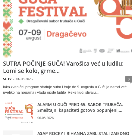
SUTRA POČINJE GUČA! Varošica već u ludilu:
Lomi se kolo, grme...
SE TV
-
06.08.2026
0
Iako zvanični program startuje sutra i traje do 9. avgusta u Guči je narod već
uveliko na nogama i vlada opšte ludilo Reke ljudi slivaju...
ALARM U GUČI PRED 65. SABOR TRUBAČA:
Smeštajni kapaciteti gotovo popunjeni,...
06.08.2026
A$AP ROCKY I RIHANNA ZABLISTALI ZAJEDNO,