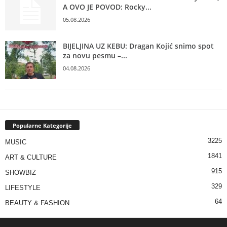
A OVO JE POVOD: Rocky...
05.08.2026
BIJELJINA UZ KEBU: Dragan Kojić snimo spot
za novu pesmu –...
04.08.2026
Popularne Kategorije
3225
MUSIC
1841
ART & CULTURE
915
SHOWBIZ
329
LIFESTYLE
64
BEAUTY & FASHION