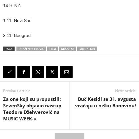
14.9. Niš
1.11. Novi Sad
2.11. Beograd
TAGS
DRAŽEN PETROVIĆ
FILM
KOŠARKA
MILE KEKIN
Previous article
Next article
Za one koji su propustili:
Buč Kesidi se 31. avgusta
SevenSky objavio nastup
vraćaju u nišku Banovinu!
Teodore Džehverović na
MUSIC WEEK-u