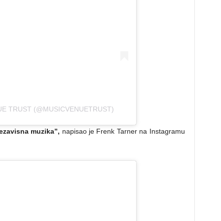
NUE TRUST (@MUSICVENUETRUST)
nezavisna muzika”,
napisao je Frenk Tarner na Instagramu