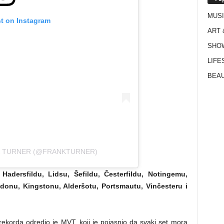
MUS
st on Instagram
ART 
SHO
LIFE
BEAU
K TURNER (@FRANKTURNER)
Hadersfildu, Lidsu, Šefildu, Česterfildu, Notingemu,
onu, Kingstonu, Alderšotu, Portsmautu, Vinčesteru i
rekorda odredio je MVT, koji je pojasnio da svaki set mora