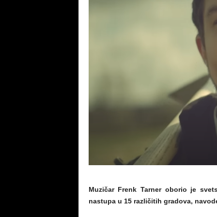
Muzičar Frenk Tarner oborio je svet
nastupa u 15 različitih gradova, navode