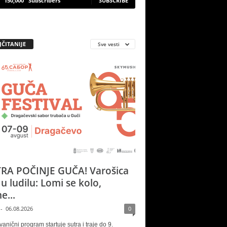
150,000
Subscribers
SUBSCRIBE
JČITANIJE
Sve vesti
RA POČINJE GUČA! Varošica
 u ludilu: Lomi se kolo,
e...
-
06.08.2026
0
vanični program startuje sutra i traje do 9.