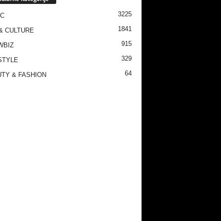
3225
IC
1841
& CULTURE
915
WBIZ
329
STYLE
64
TY & FASHION