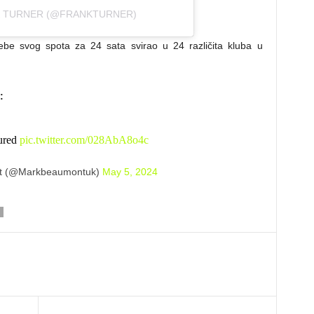
K TURNER (@FRANKTURNER)
ebe svog spota za 24 sata svirao u 24 različita kluba u
:
ured
pic.twitter.com/028AbA8o4c
t (@Markbeaumontuk)
May 5, 2024