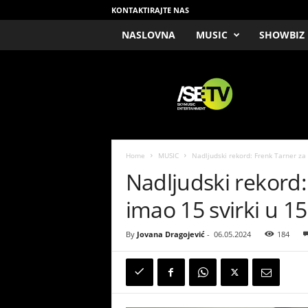
KONTAKTIRAJTE NAS
NASLOVNA
MUSIC
SHOWBIZ
/
S
E
T
V
Home
MUSIC
Nadljudski rekord: Frenk Tarner za 
Nadljudski rekord:
imao 15 svirki u 15
By
Jovana Dragojević
-
06.05.2024
184