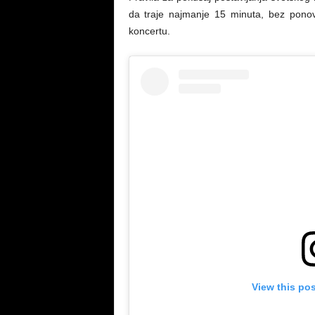
da traje najmanje 15 minuta, bez ponov
koncertu.
View this po