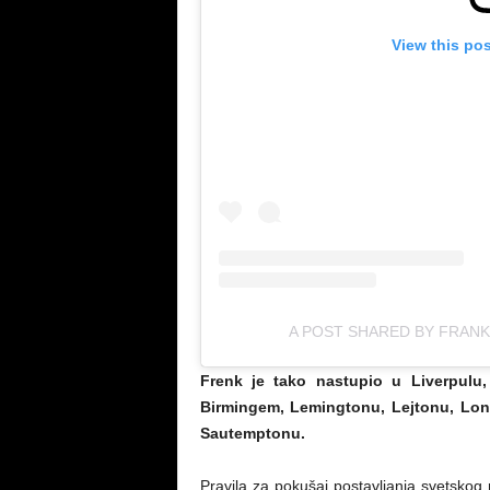
View this po
A POST SHARED BY FRAN
Frenk je tako nastupio u Liverpulu, 
Birmingem, Lemingtonu, Lejtonu, Lond
Sautemptonu.
Pravila za pokušaj postavljanja svetskog 