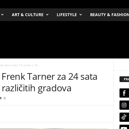
ART & CULTURE
LIFESTYLE
BEAUTY & FASHIO
24 sata imao 15 svirki u 15...
 Frenk Tarner za 24 sata
PR
 različitih gradova
0