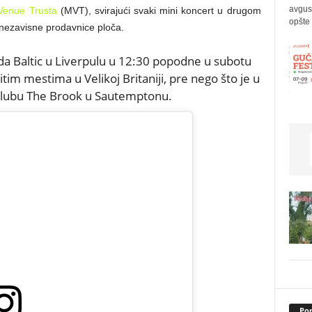
avgus
Venue Trusta
(MVT), svirajući svaki mini koncert u drugom
opšte 
 nezavisne prodavnice ploča.
da Baltic u Liverpulu u 12:30 popodne u subotu
čitim mestima u Velikoj Britaniji, pre nego što je u
 klubu The Brook u Sautemptonu.
Pop