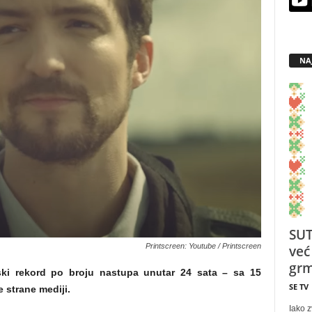
NA
SUT
Printscreen: Youtube / Printscreen
već
grm
ski rekord po broju nastupa unutar 24 sata – sa 15
SE TV
 strane mediji.
Iako z