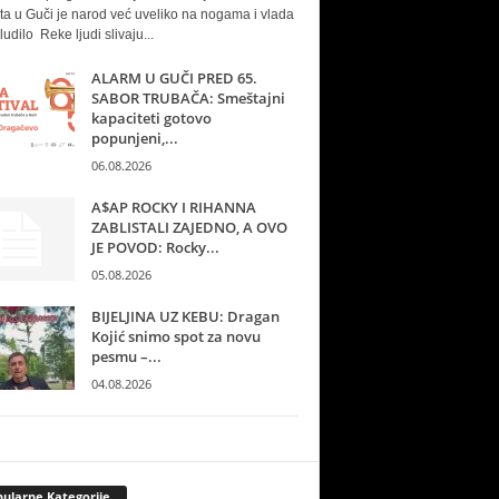
ta u Guči je narod već uveliko na nogama i vlada
ludilo Reke ljudi slivaju...
ALARM U GUČI PRED 65.
SABOR TRUBAČA: Smeštajni
kapaciteti gotovo
popunjeni,...
06.08.2026
A$AP ROCKY I RIHANNA
ZABLISTALI ZAJEDNO, A OVO
JE POVOD: Rocky...
05.08.2026
BIJELJINA UZ KEBU: Dragan
Kojić snimo spot za novu
pesmu –...
04.08.2026
ularne Kategorije