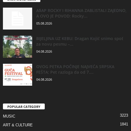
A$AP ROCKY I RIHANNA ZABLISTALI ZAJEDNO,
A OVO JE POVOD: Rocky...
05.08.2026
BIJELJINA UZ KEBU: Dragan Kojić snimo spot
za novu pesmu –...
04.08.2026
OVOG PETKA POČINJE NAJVEĆA SRPSKA
FEŠTA: Pet razloga da od 7....
04.08.2026
POPULAR CATEGORY
3223
MUSIC
1841
ART & CULTURE