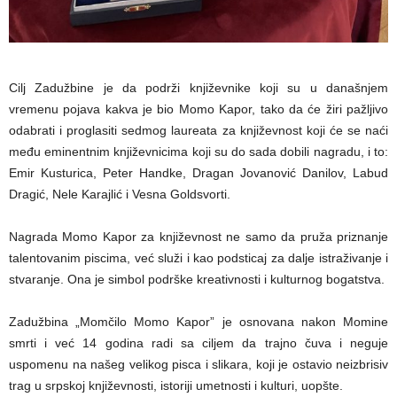
Cilj Zadužbine je da podrži književnike koji su u današnjem
vremenu pojava kakva je bio Momo Kapor, tako da će žiri pažljivo
odabrati i proglasiti sedmog laureata za književnost koji će se naći
među eminentnim književnicima koji su do sada dobili nagradu, i to:
Emir Kusturica, Peter Handke, Dragan Jovanović Danilov, Labud
Dragić, Nele Karajlić i Vesna Goldsvorti.
Nagrada Momo Kapor za književnost ne samo da pruža priznanje
talentovanim piscima, već služi i kao podsticaj za dalje istraživanje i
stvaranje. Ona je simbol podrške kreativnosti i kulturnog bogatstva.
Zadužbina „Momčilo Momo Kapor” je osnovana nakon Momine
smrti i već 14 godina radi sa ciljem da trajno čuva i neguje
uspomenu na našeg velikog pisca i slikara, koji je ostavio neizbrisiv
trag u srpskoj književnosti, istoriji umetnosti i kulturi, uopšte.