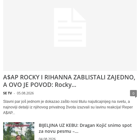
A$AP ROCKY I RIHANNA ZABLISTALI ZAJEDNO,
A OVO JE POVOD: Rocky...
SE TV
-
05.08.2026
0
Slavni par još jednom je dokazao zašto nosi titulu najuticajnijeg na svetu, a
najnoviji detalji iz njihovog privatnog života izazvali su lavinu reakcija! Reper
A$AP...
BIJELJINA UZ KEBU: Dragan Kojić snimo spot
za novu pesmu –...
04.08.2026