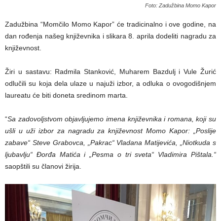
Foto: Zadužbina Momo Kapor
Zadužbina “Momčilo Momo Kapor” će tradicinalno i ove godine, na
dan rođenja našeg književnika i slikara 8. aprila dodeliti nagradu za
književnost.
Žiri u sastavu: Radmila Stanković, Muharem Bazdulj i Vule Žurić
odlučili su koja dela ulaze u najuži izbor, a odluka o ovogodišnjem
laureatu će biti doneta sredinom marta.
“
Sa zadovoljstvom objavljujemo imena književnika i romana, koji su
ušli u uži izbor za nagradu za književnost Momo Kapor: „Poslije
zabave“ Steve Grabovca, „Pakrac“ Vladana Matijevića, „Niotkuda s
ljubavlju“ Đorđa Matića i „Pesma o tri sveta“ Vladimira Pištala.“
saopštili su članovi žirija.