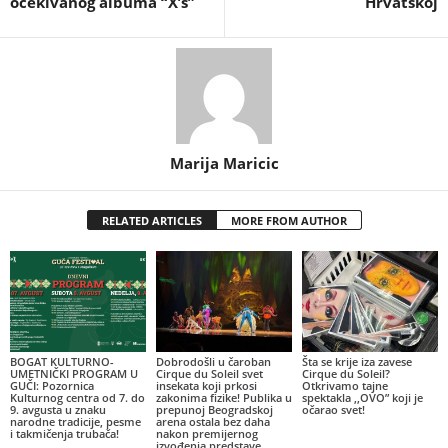
očekivanog albuma “X’s”
Hrvatskoj
Marija Maricic
RELATED ARTICLES
MORE FROM AUTHOR
BOGAT KULTURNO-
Dobrodošli u čaroban
Šta se krije iza zavese
UMETNIČKI PROGRAM U
Cirque du Soleil svet
Cirque du Soleil?
GUČI: Pozornica
insekata koji prkosi
Otkrivamo tajne
Kulturnog centra od 7. do
zakonima fizike! Publika u
spektakla ,,OVO” koji je
9. avgusta u znaku
prepunoj Beogradskoj
očarao svet!
narodne tradicije, pesme
arena ostala bez daha
i takmičenja trubača!
nakon premijernog
izvođenja predstave...