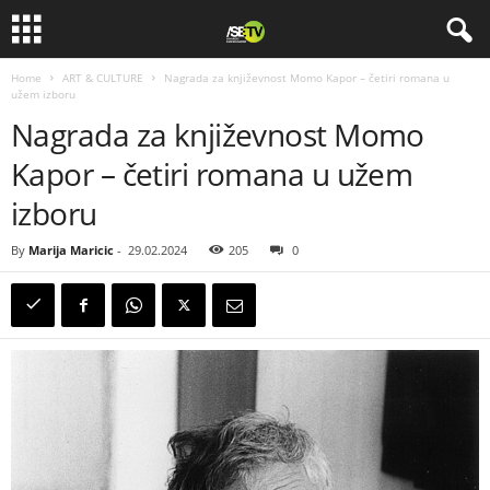
Home
ART & CULTURE
Nagrada za književnost Momo Kapor – četiri romana u
užem izboru
Nagrada za književnost Momo
Kapor – četiri romana u užem
izboru
By
Marija Maricic
-
29.02.2024
205
0