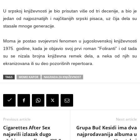
U srpskoj književnosti je bio prisutan više od tri decenije, a bio je
jedan od najpoznatijih i najčitanijih srpski pisaca, uz čija dela su
stasale mnoge generacije.
Moma je postao svojevrsni fenomen u jugoslovenskoj književnosti
1975. godine, kada je objavio svoj prvi roman “Foliranti” i od tada
su se nizala brojna književna remek dela, a neka od njih su
ekranizovana ili su deo pozorišnih repertoara.
TAGS
MOMO KAPOR
NAGRADA ZA KNJIŽEVNOST
Previous article
Next article
Cigarettes After Sex
Grupa Buč Kesidi ima dva
najavili izlazak dugo
najprodavanija albuma u