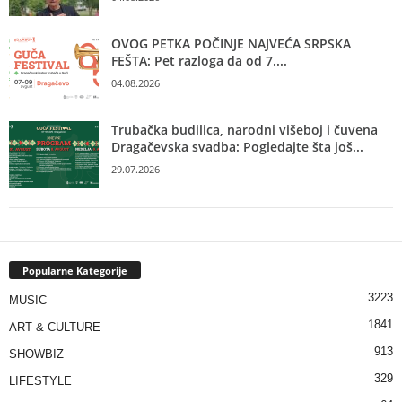
OVOG PETKA POČINJE NAJVEĆA SRPSKA
FEŠTA: Pet razloga da od 7....
04.08.2026
Trubačka budilica, narodni višeboj i čuvena
Dragačevska svadba: Pogledajte šta još...
29.07.2026
Popularne Kategorije
3223
MUSIC
1841
ART & CULTURE
913
SHOWBIZ
329
LIFESTYLE