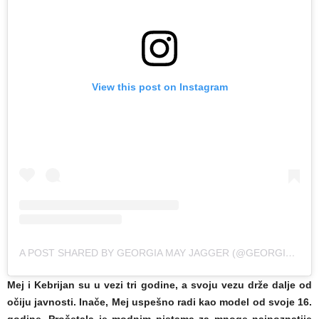
View this post on Instagram
A POST SHARED BY GEORGIA MAY JAGGER (@GEORGIAMAYJAGGER)
Mej i Kebrijan su u vezi tri godine, a svoju vezu drže dalje od
očiju javnosti. Inače, Mej uspešno radi kao model od svoje 16.
godine. Prošetala je modnim pistama za mnoge najpoznatije