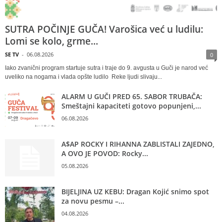
SUTRA POČINJE GUČA! Varošica već u ludilu:
Lomi se kolo, grme...
SE TV
-
06.08.2026
0
Iako zvanični program startuje sutra i traje do 9. avgusta u Guči je narod već
uveliko na nogama i vlada opšte ludilo Reke ljudi slivaju...
ALARM U GUČI PRED 65. SABOR TRUBAČA:
Smeštajni kapaciteti gotovo popunjeni,...
06.08.2026
A$AP ROCKY I RIHANNA ZABLISTALI ZAJEDNO,
A OVO JE POVOD: Rocky...
05.08.2026
BIJELJINA UZ KEBU: Dragan Kojić snimo spot
za novu pesmu –...
04.08.2026