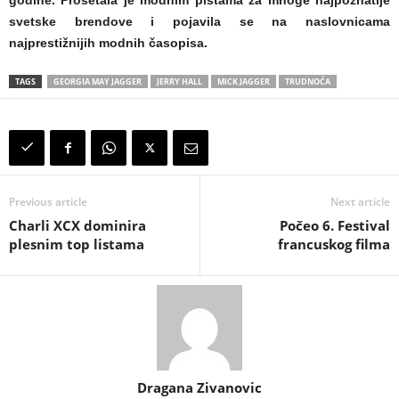
svetske brendove i pojavila se na naslovnicama
najprestižnijih modnih časopisa.
TAGS
GEORGIA MAY JAGGER
JERRY HALL
MICK JAGGER
TRUDNOĆA
Previous article
Next article
Charli XCX dominira
Počeo 6. Festival
plesnim top listama
francuskog filma
Dragana Zivanovic