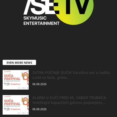
EVEN MORE NEWS
SUTRA POČINJE GUČA! Varošica već u ludilu:
Lomi se kolo, grme...
06.08.2026
ALARM U GUČI PRED 65. SABOR TRUBAČA:
Smeštajni kapaciteti gotovo popunjeni,...
06.08.2026