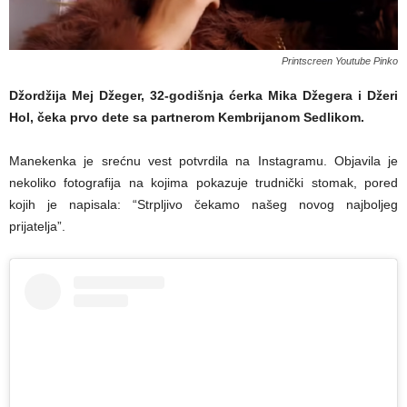
Printscreen Youtube Pinko
Džordžija Mej Džeger, 32-godišnja ćerka Mika Džegera i Džeri
Hol, čeka prvo dete sa partnerom Kembrijanom Sedlikom.
Manekenka je srećnu vest potvrdila na Instagramu. Objavila je
nekoliko fotografija na kojima pokazuje trudnički stomak, pored
kojih je napisala: “Strpljivo čekamo našeg novog najboljeg
prijatelja”.