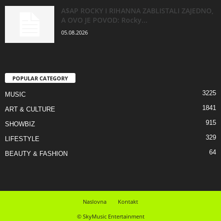
A$AP ROCKY I RIHANNA ZABLISTALI ZAJEDNO,
A OVO JE POVOD: Rocky...
05.08.2026
POPULAR CATEGORY
3225
MUSIC
1841
ART & CULTURE
915
SHOWBIZ
329
LIFESTYLE
64
BEAUTY & FASHION
Naslovna
Kontakt
© SkyMusic Entertainment