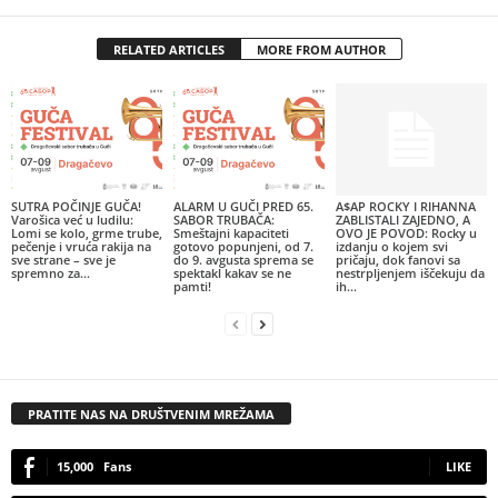
RELATED ARTICLES
MORE FROM AUTHOR
SUTRA POČINJE GUČA!
ALARM U GUČI PRED 65.
A$AP ROCKY I RIHANNA
Varošica već u ludilu:
SABOR TRUBAČA:
ZABLISTALI ZAJEDNO, A
Lomi se kolo, grme trube,
Smeštajni kapaciteti
OVO JE POVOD: Rocky u
pečenje i vruća rakija na
gotovo popunjeni, od 7.
izdanju o kojem svi
sve strane – sve je
do 9. avgusta sprema se
pričaju, dok fanovi sa
spremno za...
spektakl kakav se ne
nestrpljenjem iščekuju da
pamti!
ih...
PRATITE NAS NA DRUŠTVENIM MREŽAMA
15,000
Fans
LIKE