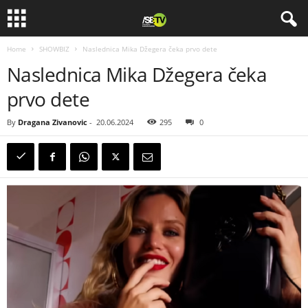
Home
SHOWBIZ
Naslednica Mika Džegera čeka prvo dete
Naslednica Mika Džegera čeka
prvo dete
By
Dragana Zivanovic
-
20.06.2024
295
0