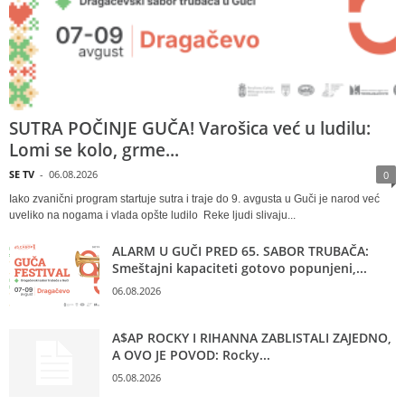
SUTRA POČINJE GUČA! Varošica već u ludilu:
Lomi se kolo, grme...
SE TV
-
06.08.2026
0
Iako zvanični program startuje sutra i traje do 9. avgusta u Guči je narod već
uveliko na nogama i vlada opšte ludilo Reke ljudi slivaju...
ALARM U GUČI PRED 65. SABOR TRUBAČA:
Smeštajni kapaciteti gotovo popunjeni,...
06.08.2026
A$AP ROCKY I RIHANNA ZABLISTALI ZAJEDNO,
A OVO JE POVOD: Rocky...
05.08.2026