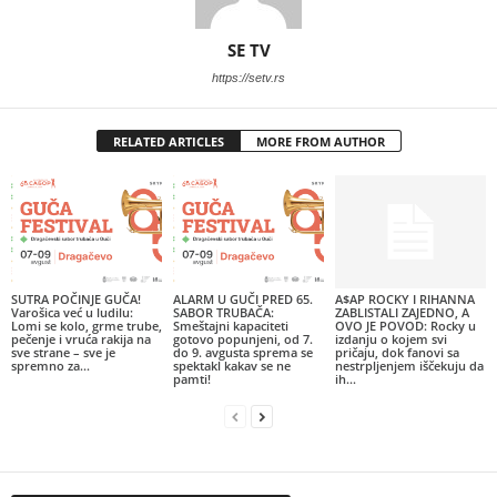
SE TV
https://setv.rs
RELATED ARTICLES
MORE FROM AUTHOR
SUTRA POČINJE GUČA!
ALARM U GUČI PRED 65.
A$AP ROCKY I RIHANNA
Varošica već u ludilu:
SABOR TRUBAČA:
ZABLISTALI ZAJEDNO, A
Lomi se kolo, grme trube,
Smeštajni kapaciteti
OVO JE POVOD: Rocky u
pečenje i vruća rakija na
gotovo popunjeni, od 7.
izdanju o kojem svi
sve strane – sve je
do 9. avgusta sprema se
pričaju, dok fanovi sa
spremno za...
spektakl kakav se ne
nestrpljenjem iščekuju da
pamti!
ih...