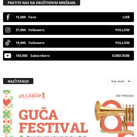
PRATITE NAS NA DRUŠTVENIM MREŽAMA
15,000
Fans
LIKE
37,000
Followers
FOLLOW
19,000
Followers
FOLLOW
150,000
Subscribers
SUBSCRIBE
NAJČITANIJE
Sve vesti