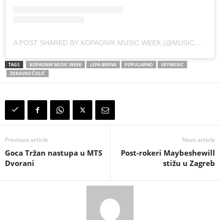
A POST SHARED BY KOPAONIK MUSIC WEEK (@MUSICWEEKFESTIVAL)
TAGS
KOPAONIK MUSIC WEEK
LEPA BRENA
POPULARNO
SKYMUSIC
ZDRAVKO ČOLIĆ
Previous article
Next article
Goca Tržan nastupa u MTS
Post-rokeri Maybeshewill
Dvorani
stižu u Zagreb