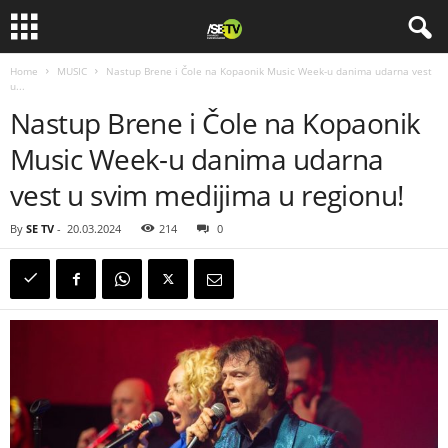
Home
MUSIC
Nastup Brene i Čole na Kopaonik Music Week-u danima udarna vest
u...
Nastup Brene i Čole na Kopaonik
Music Week-u danima udarna
vest u svim medijima u regionu!
By
SE TV
-
20.03.2024
214
0