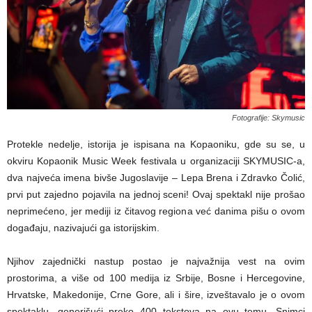
Fotografije: Skymusic
Protekle nedelje, istorija je ispisana na Kopaoniku, gde su se, u
okviru Kopaonik Music Week festivala u organizaciji SKYMUSIC-a,
dva najveća imena bivše Jugoslavije – Lepa Brena i Zdravko Čolić,
prvi put zajedno pojavila na jednoj sceni! Ovaj spektakl nije prošao
neprimećeno, jer mediji iz čitavog regiona već danima pišu o ovom
događaju, nazivajući ga istorijskim.
Njihov zajednički nastup postao je najvažnija vest na ovim
prostorima, a više od 100 medija iz Srbije, Bosne i Hercegovine,
Hrvatske, Makedonije, Crne Gore, ali i šire, izveštavalo je o ovom
spektaklu, generišući preko 400 tekstova na ovu temu. Snimci