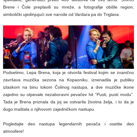
Brene i Čole preplavili su mreže, a fotografije obišle region,
simbolički ujedinjujući sve narode od Vardara pa do Triglava.
Podsetimo, Lepa Brena, koja je otvorila festival kojim se zvanično
završava muzička sezona na Kopaoniku, iznenadila je publiku
izlaskom na binu tokom Čolinog nastupa, a dve muzičke ikone
zajedno su otpevale nezaboravni pevačev hit “Pusti, pusti modu”.
Tada je Brena priznala da joj se ostvarila životna želja, i to da je
dugo maštala o njihovom zajedničkom nastupu.
Pogledajte deo nastupa legendarnih pevača i osetite deo
atmosfere!