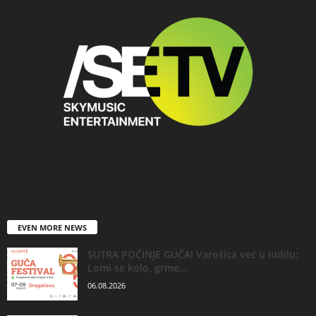
EVEN MORE NEWS
SUTRA POČINJE GUČA! Varošica već u ludilu:
Lomi se kolo, grme...
06.08.2026