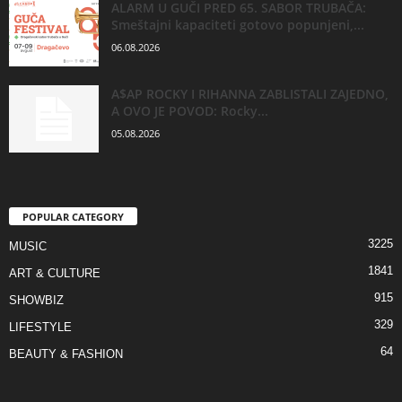
ALARM U GUČI PRED 65. SABOR TRUBAČA:
Smeštajni kapaciteti gotovo popunjeni,...
06.08.2026
A$AP ROCKY I RIHANNA ZABLISTALI ZAJEDNO,
A OVO JE POVOD: Rocky...
05.08.2026
POPULAR CATEGORY
3225
MUSIC
1841
ART & CULTURE
915
SHOWBIZ
329
LIFESTYLE
64
BEAUTY & FASHION