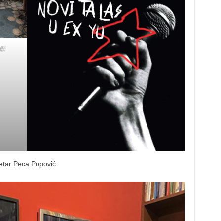
či
Petar Peca Popović