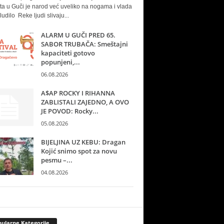
ta u Guči je narod već uveliko na nogama i vlada
ludilo Reke ljudi slivaju...
ALARM U GUČI PRED 65.
SABOR TRUBAČA: Smeštajni
kapaciteti gotovo
popunjeni,...
06.08.2026
A$AP ROCKY I RIHANNA
ZABLISTALI ZAJEDNO, A OVO
JE POVOD: Rocky...
05.08.2026
BIJELJINA UZ KEBU: Dragan
Kojić snimo spot za novu
pesmu –...
04.08.2026
ularne Kategorije