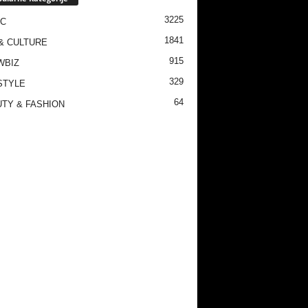
3225
IC
1841
& CULTURE
915
WBIZ
329
STYLE
64
TY & FASHION