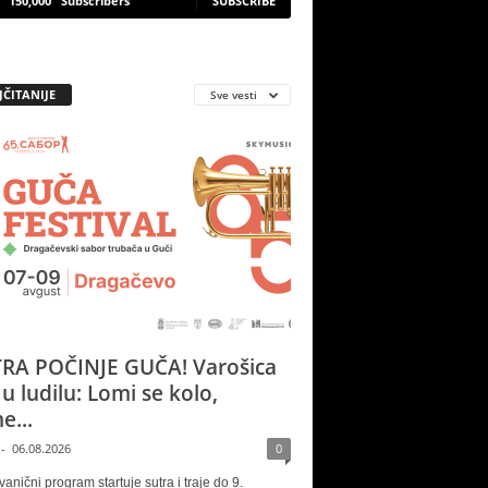
150,000
Subscribers
SUBSCRIBE
JČITANIJE
Sve vesti
RA POČINJE GUČA! Varošica
 u ludilu: Lomi se kolo,
e...
-
06.08.2026
0
vanični program startuje sutra i traje do 9.