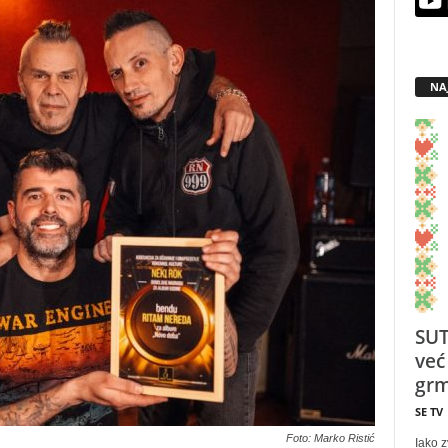
NA
SUT
već
grm
SE TV
Foto: Marko Ristić
Iako z