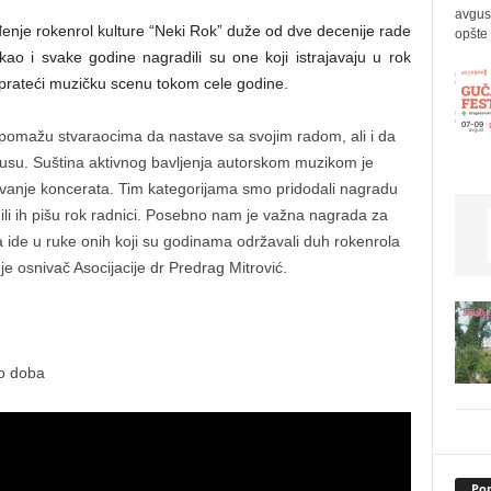
avgus
đenje rokenrol kulture “Neki Rok” duže od dve decenije rade
opšte 
ao i svake godine nagradili su one koji istrajavaju u rok
 prateći muzičku scenu tokom cele godine.
ažu stvaraocima da nastave sa svojim radom, ali i da
okusu. Suština aktivnog bavljenja autorskom muzikom je
avanje koncerata. Tim kategorijama smo pridodali nagradu
u ili ih pišu rok radnici. Posebno nam je važna nagrada za
na ide u ruke onih koji su godinama održavali duh rokenrola
je osnivač Asocijacije dr Predrag Mitrović.
o doba
Pop