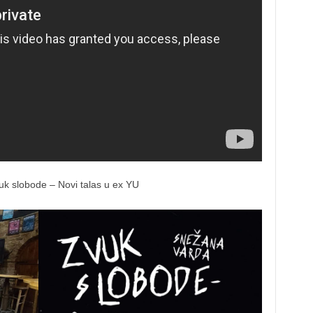
k slobode – Novi talas u ex YU