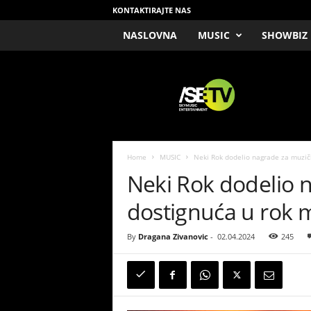
KONTAKTIRAJTE NAS
NASLOVNA
MUSIC
SHOWBIZ
/
S
E
T
V
Home
MUSIC
Neki Rok dodelio nagrade za muzič
Neki Rok dodelio 
dostignuća u rok m
By
Dragana Zivanovic
-
02.04.2024
245