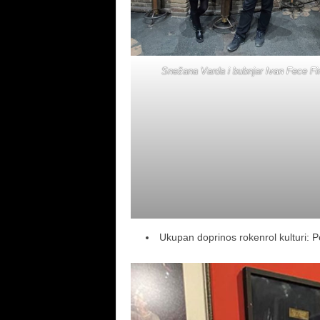
Snežana Varda i bubnjar Ivan Fece Fir
Ukupan doprinos rokenrol kulturi: 