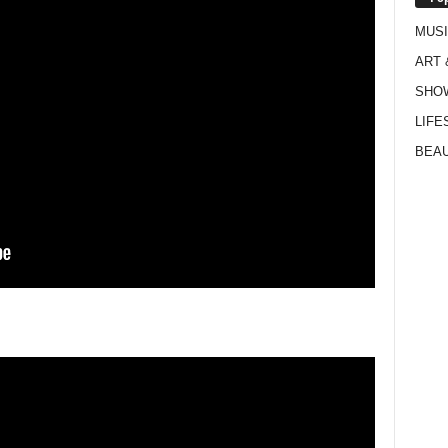
MUS
ART 
SHO
LIFE
BEAU