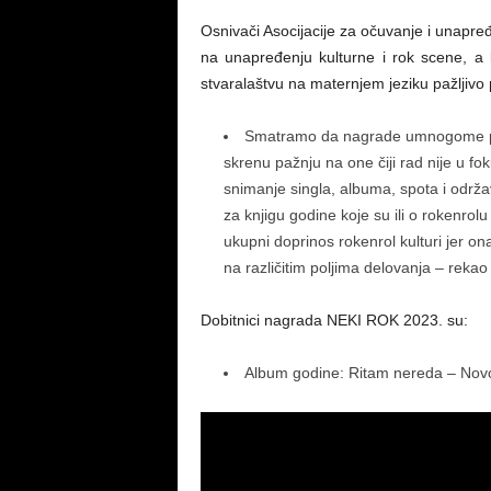
Osnivači Asocijacije za očuvanje i unapre
na unapređenju kulturne i rok scene, a k
stvaralaštvu na maternjem jeziku pažljivo
Smatramo da nagrade umnogome pom
skrenu pažnju na one čiji rad nije u f
snimanje singla, albuma, spota i održ
za knjigu godine koje su ili o rokenrol
ukupni doprinos rokenrol kulturi jer o
na različitim poljima delovanja – rekao 
Dobitnici nagrada NEKI ROK 2023. su:
Album godine: Ritam nereda – Nov