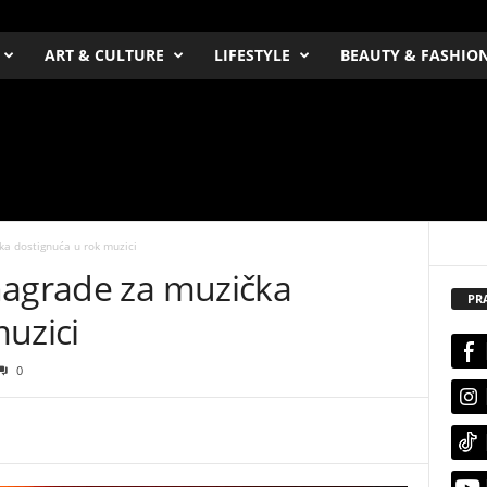
ART & CULTURE
LIFESTYLE
BEAUTY & FASHIO
ka dostignuća u rok muzici
nagrade za muzička
PR
uzici
0