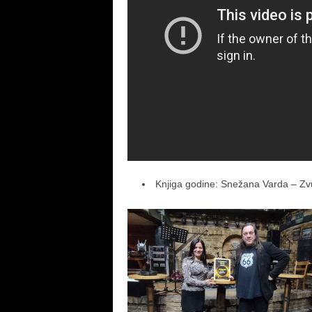
Knjiga godine: Snežana Varda – Zvu