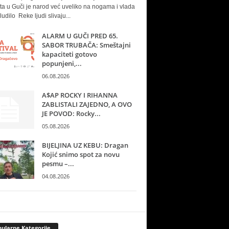
ta u Guči je narod već uveliko na nogama i vlada
ludilo Reke ljudi slivaju...
ALARM U GUČI PRED 65.
SABOR TRUBAČA: Smeštajni
kapaciteti gotovo
popunjeni,...
06.08.2026
A$AP ROCKY I RIHANNA
ZABLISTALI ZAJEDNO, A OVO
JE POVOD: Rocky...
05.08.2026
BIJELJINA UZ KEBU: Dragan
Kojić snimo spot za novu
pesmu –...
04.08.2026
ularne Kategorije