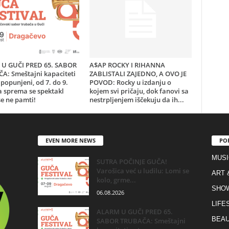
U GUČI PRED 65. SABOR
A$AP ROCKY I RIHANNA
A: Smeštajni kapaciteti
ZABLISTALI ZAJEDNO, A OVO JE
popunjeni, od 7. do 9.
POVOD: Rocky u izdanju o
a sprema se spektakl
kojem svi pričaju, dok fanovi sa
e ne pamti!
nestrpljenjem iščekuju da ih...
EVEN MORE NEWS
PO
MUSI
SUTRA POČINJE GUČA!
Varošica već u ludilu: Lomi se
ART 
kolo, grme...
SHO
06.08.2026
LIFE
ALARM U GUČI PRED 65.
BEAU
SABOR TRUBAČA: Smeštajni