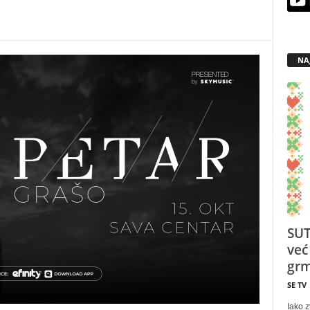
NA
SUT
već
grm
SE TV
Iako z