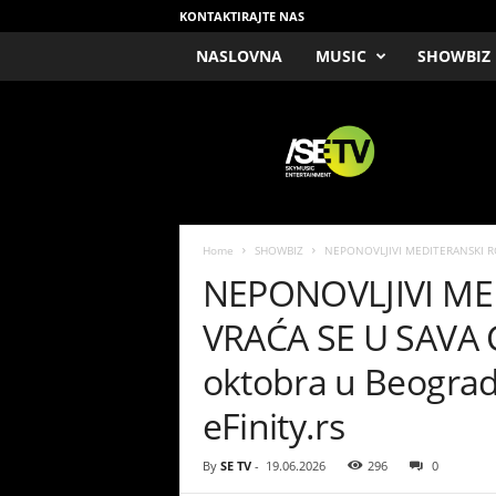
KONTAKTIRAJTE NAS
NASLOVNA
MUSIC
SHOWBIZ
/
S
E
T
V
Home
SHOWBIZ
NEPONOVLJIVI MEDITERANSKI ROM
NEPONOVLJIVI M
VRAĆA SE U SAVA C
oktobra u Beograd
eFinity.rs
By
SE TV
-
19.06.2026
296
0