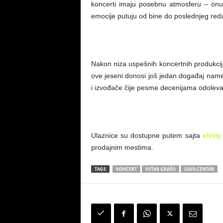
koncerti imaju posebnu atmosferu – onu 
emocije putuju od bine do poslednjeg re
Nakon niza uspešnih koncertnih produkci
ove jeseni donosi još jedan događaj name
i izvođače čije pesme decenijama odolev
Ulaznice su dostupne putem sajta
efinity
prodajnim mestima.
TAGS
KONCERT
PETAR GRAŠO
SAVA CENTAR