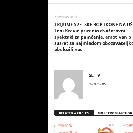
Previous article
TRIJUMF SVETSKE ROK IKONE NA UŠ
Leni Kravic priredio dvočasovni
spektakl za pamćenje, emotivan bis
susret sa najmlađom obožavatelj
obeležili noć
SE TV
https://setv.rs
RELATED ARTICLES
MORE FROM AUTHOR