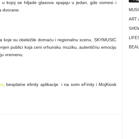
u kojoj se hiljade glasova spajaju u jedan, gde osmesi i
MUS
da dvorane.
ART 
SHO
LIFE
ja koje su obeležile domaću i regionalnu scenu, SKYMUSIC
BEAU
njen publici koja ceni vrhunsku muziku, autentičnu emociju
aju vremenu.
.rs
, besplatne efinity aplikacije i na svim eFinity i MojKiosk