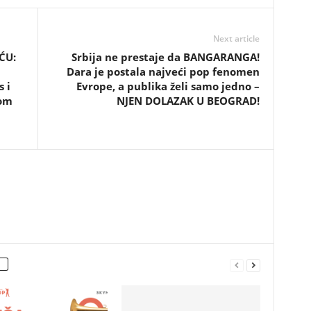
Next article
ĆU:
Srbija ne prestaje da BANGARANGA!
Dara je postala najveći pop fenomen
 i
Evrope, a publika želi samo jedno –
kom
NJEN DOLAZAK U BEOGRAD!