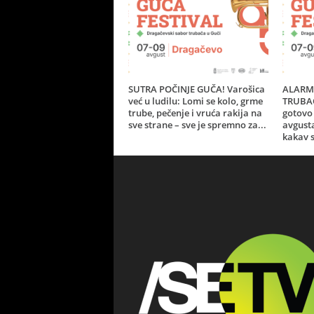
SUTRA POČINJE GUČA! Varošica
ALARM 
već u ludilu: Lomi se kolo, grme
TRUBAČ
trube, pečenje i vruća rakija na
gotovo 
sve strane – sve je spremno za...
avgust
kakav s