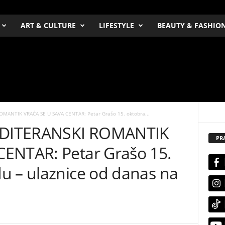
ART & CULTURE
LIFESTYLE
BEAUTY & FASHIO
ANTIK VRAĆA SE U SAVA CENTAR: Petar Grašo 15. oktobra...
EDITERANSKI ROMANTIK
PR
ENTAR: Petar Grašo 15.
u – ulaznice od danas na