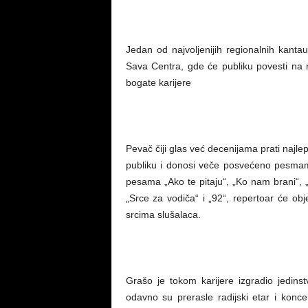
Jedan od najvoljenijih regionalnih kant
Sava Centra, gde će publiku povesti na
bogate karijere
Pevač čiji glas već decenijama prati najl
publiku i donosi veče posvećeno pesmama
pesama „Ako te pitaju“, „Ko nam brani“, „
„Srce za vodiča“ i „92“, repertoar će o
srcima slušalaca.
Grašo je tokom karijere izgradio jedin
odavno su prerasle radijski etar i koncer