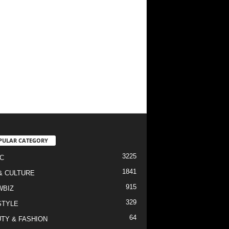
PULAR CATEGORY
3225
C
1841
& CULTURE
915
WBIZ
329
STYLE
64
TY & FASHION