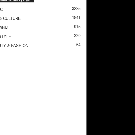
3225
IC
1841
& CULTURE
915
WBIZ
329
STYLE
64
TY & FASHION