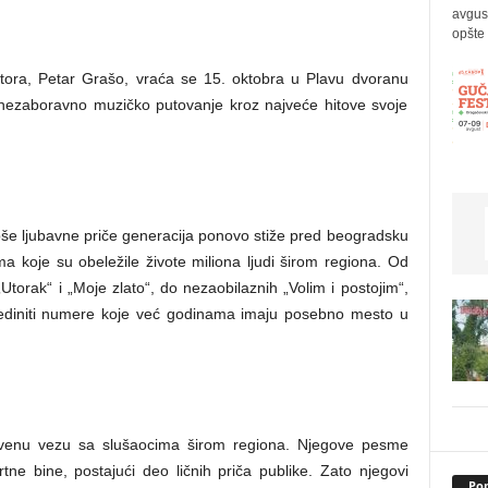
avgus
opšte 
autora, Petar Grašo, vraća se 15. oktobra u Plavu dvoranu
 nezaboravno muzičko putovanje kroz najveće hitove svoje
epše ljubavne priče generacija ponovo stiže pred beogradsku
 koje su obeležile živote miliona ljudi širom regiona. Od
Utorak“ i „Moje zlato“, do nezaobilaznih „Volim i postojim“,
bjediniti numere koje već godinama imaju posebno mesto u
stvenu vezu sa slušaocima širom regiona. Njegove pesme
tne bine, postajući deo ličnih priča publike. Zato njegovi
Pop