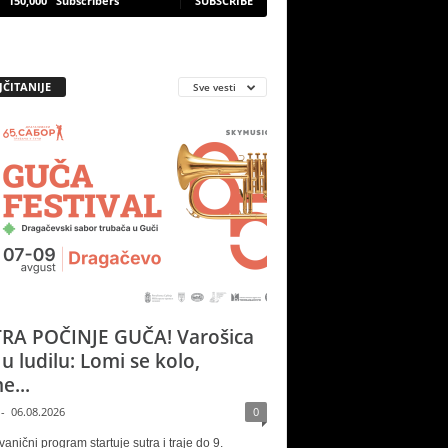
150,000
Subscribers
SUBSCRIBE
JČITANIJE
Sve vesti
RA POČINJE GUČA! Varošica
 u ludilu: Lomi se kolo,
e...
-
06.08.2026
0
vanični program startuje sutra i traje do 9.