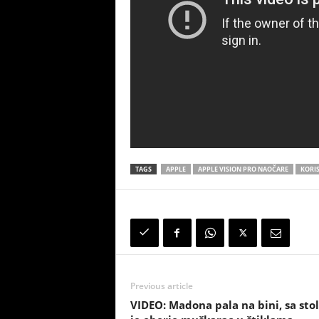
TAGS
APPLE
APPLE VISION PRO NAOČARE
KORI
Previous article
VIDEO: Madona pala na bini, sa stol