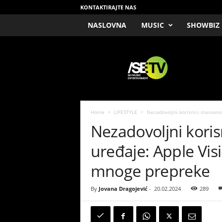
KONTAKTIRAJTE NAS
NASLOVNA
MUSIC
SHOWBIZ
/
S
E
T
V
Home
LIFESTYLE
Nezadovoljni korisnici masovno
Nezadovoljni kori
uređaje: Apple Vis
mnoge prepreke
By
Jovana Dragojević
-
20.02.2024
289