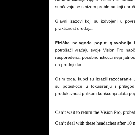
suočavaju se s nizom problema koji naruša
Glavni izazovi koji su izdvojeni u pov
praktičnost uređaja.
Fizičke nelagode poput glavobolja
potrošači vraćaju svoje Vision Pro naoč
raspoređena, posebno ističući neprijatno
na prednji deo.
Osim toga, kupci su izrazili razočaranje 
su poteškoće u fokusiranju i prilago
produktivnost prilikom korišćenja alata po
Can’t wait to return the Vision Pro, proba
Can’t deal with these headaches after 10 