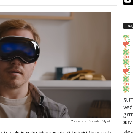
NA
SUT
već
grm
Printscreen: Youtube / Apple
SE TV
Iako z
izazvalo je veliko interesovanje ali korisnici širom sveta