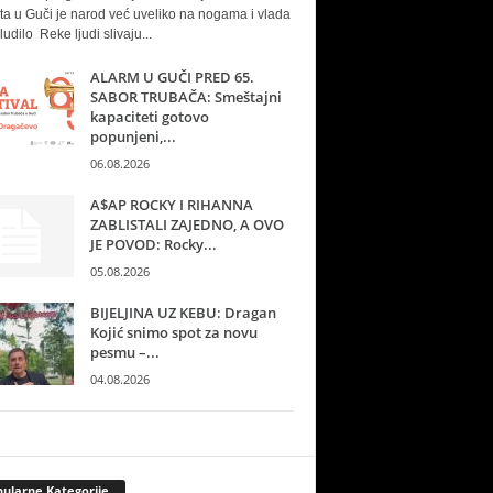
ta u Guči je narod već uveliko na nogama i vlada
ludilo Reke ljudi slivaju...
ALARM U GUČI PRED 65.
SABOR TRUBAČA: Smeštajni
kapaciteti gotovo
popunjeni,...
06.08.2026
A$AP ROCKY I RIHANNA
ZABLISTALI ZAJEDNO, A OVO
JE POVOD: Rocky...
05.08.2026
BIJELJINA UZ KEBU: Dragan
Kojić snimo spot za novu
pesmu –...
04.08.2026
ularne Kategorije