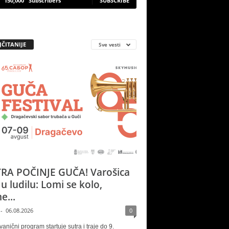
150,000
Subscribers
SUBSCRIBE
JČITANIJE
Sve vesti
RA POČINJE GUČA! Varošica
 u ludilu: Lomi se kolo,
e...
-
06.08.2026
0
vanični program startuje sutra i traje do 9.