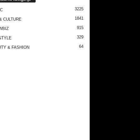
3225
IC
1841
& CULTURE
915
WBIZ
329
STYLE
64
TY & FASHION