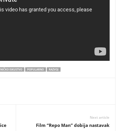
SNIČKO ISKUSTVO
POPULARNO
RAZVOJ
Next article
ice
Film “Repo Man” dobija nastavak