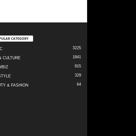
PULAR CATEGORY
3225
C
1841
& CULTURE
915
WBIZ
329
STYLE
64
TY & FASHION