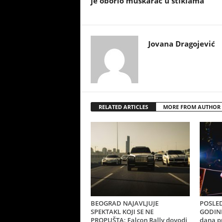
je oborio muškarac u štiklama
Jovana Dragojević
RELATED ARTICLES
MORE FROM AUTHOR
BEOGRAD NAJAVLJUJE
POSLED
SPEKTAKL KOJI SE NE
GODINE
PROPUŠTA: Falcon Rally dovodi
dana p