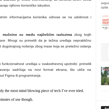
avgus
vaju njihovo korisničko iskustvo.
opšte 
ratnim informacijama korisnika odnose se na udobnost i
 i mučnine su među najčešćim razlozima
zbog kojih
are. Mnogi su primetili da je težina uređaja nepraktično
st dugotrajnog nošenja zbog mase koja se pretežno oslanja
u funkcionalnost uređaja u svakodnevnoj upotrebi: primetili
đavanju sadržaja na novi format ekrana, što utiče na
put Figma ili programiranja.
bly the most mind blowing piece of tech I’ve ever tried.
minutes of use though.
Pop