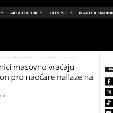
ART & CULTURE
LIFESTYLE
BEAUTY & FASHIO
 vraćaju uređaje: Apple Vision pro naočare nailaze na mnoge...
snici masovno vraćaju
PR
ion pro naočare nailaze na
0