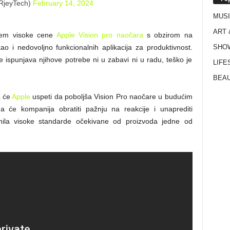
RjeyTech)
February 14, 2024
MUS
ART 
njem visoke cene
Apple Vision pro naočara
s obzirom na
SHO
o i nedovoljno funkcionalnih aplikacija za produktivnost.
 ispunjava njihove potrebe ni u zabavi ni u radu, teško je
LIFE
BEAU
a će
Apple
uspeti da poboljša Vision Pro naočare u budućim
 će kompanija obratiti pažnju na reakcije i unaprediti
unila visoke standarde očekivane od proizvoda jedne od