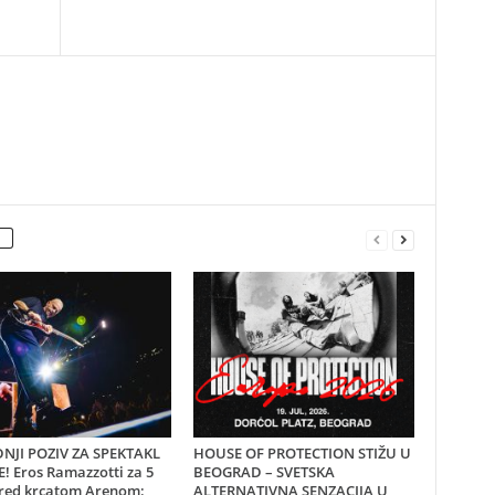
NJI POZIV ZA SPEKTAKL
HOUSE OF PROTECTION STIŽU U
! Eros Ramazzotti za 5
BEOGRAD – SVETSKA
red krcatom Arenom:
ALTERNATIVNA SENZACIJA U