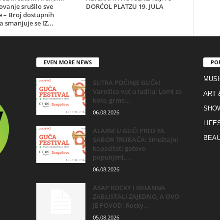
ovanje srušilo sve
DORĆOL PLATZU 19. JULA
 – Broj dostupnih
a smanjuje se IZ...
EVEN MORE NEWS
PO
MUSI
SUTRA POČINJE GUČA!
Varošica već u ludilu: Lomi se
ART 
kolo, grme...
SHO
06.08.2026
LIFE
ALARM U GUČI PRED 65.
BEAU
SABOR TRUBAČA: Smeštajni
kapaciteti gotovo
popunjeni,...
06.08.2026
A$AP ROCKY I RIHANNA
ZABLISTALI ZAJEDNO, A OVO
JE POVOD: Rocky...
05.08.2026