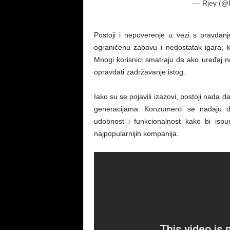
— Rjey (@
Postoji i nepoverenje u vezi s pravda
ograničenu zabavu i nedostatak igara, ka
Mnogi korisnici smatraju da ako uređaj ne
opravdati zadržavanje istog.
Iako su se pojavili izazovi, postoji nada d
generacijama. Konzumenti se nadaju da
udobnost i funkcionalnost kako bi isp
najpopularnijih kompanija.