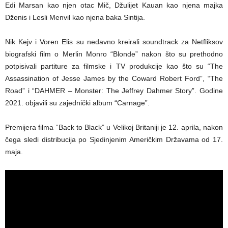
Edi Marsan kao njen otac Mič, Džulijet Kauan kao njena majka
Dženis i Lesli Menvil kao njena baka Sintija.
Nik Kejv i Voren Elis su nedavno kreirali soundtrack za Netfliksov
biografski film o Merlin Monro “Blonde” nakon što su prethodno
potpisivali partiture za filmske i TV produkcije kao što su “The
Assassination of Jesse James by the Coward Robert Ford”, “The
Road” i “DAHMER – Monster: The Jeffrey Dahmer Story”. Godine
2021. objavili su zajednički album “Carnage”.
Premijera filma “Back to Black” u Velikoj Britaniji je 12. aprila, nakon
čega sledi distribucija po Sjedinjenim Američkim Državama od 17.
maja.