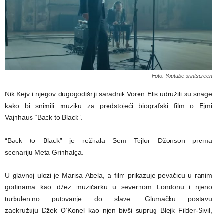
Foto: Youtube printscreen
Nik Kejv i njegov dugogodišnji saradnik Voren Elis udružili su snage
kako bi snimili muziku za predstojeći biografski film o Ejmi
Vajnhaus “Back to Black”.
“Back to Black” je režirala Sem Tejlor Džonson prema
scenariju Meta Grinhalga.
U glavnoj ulozi je Marisa Abela, a film prikazuje pevačicu u ranim
godinama kao džez muzičarku u severnom Londonu i njeno
turbulentno putovanje do slave. Glumačku postavu
zaokružuju Džek O’Konel kao njen bivši suprug Blejk Filder-Sivil,