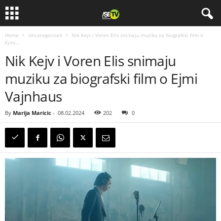
Home
Uncategorized
Nik Kejv i Voren Elis snimaju muziku za biografski film o
Ejmi...
Nik Kejv i Voren Elis snimaju
muziku za biografski film o Ejmi
Vajnhaus
By
Marija Maricic
-
08.02.2024
202
0