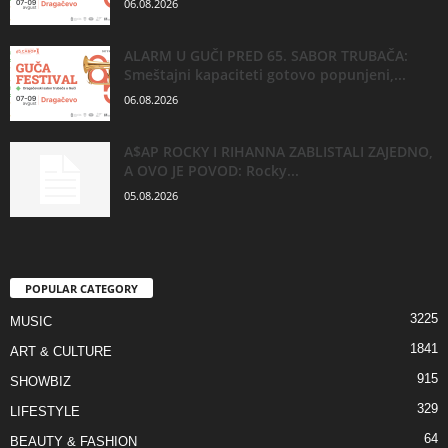
06.08.2026
ALARM U GUČI PRED 65. SABOR TRUBAČA:
Smeštajni kapaciteti gotovo popunjeni,...
06.08.2026
A$AP ROCKY I RIHANNA ZABLISTALI ZAJEDNO,
A OVO JE POVOD: Rocky...
05.08.2026
POPULAR CATEGORY
3225
MUSIC
1841
ART & CULTURE
915
SHOWBIZ
329
LIFESTYLE
64
BEAUTY & FASHION