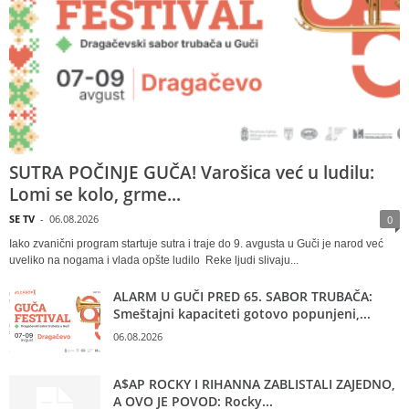
SUTRA POČINJE GUČA! Varošica već u ludilu:
Lomi se kolo, grme...
SE TV
-
06.08.2026
0
Iako zvanični program startuje sutra i traje do 9. avgusta u Guči je narod već
uveliko na nogama i vlada opšte ludilo Reke ljudi slivaju...
ALARM U GUČI PRED 65. SABOR TRUBAČA:
Smeštajni kapaciteti gotovo popunjeni,...
06.08.2026
A$AP ROCKY I RIHANNA ZABLISTALI ZAJEDNO,
A OVO JE POVOD: Rocky...