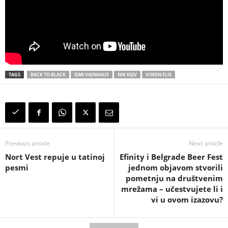
TAGS
BACK TO BLACK
EJMI VAJNHAUS
NIK KEJV
VOREN ELIS
Previous article
Next article
Nort Vest repuje u tatinoj
Efinity i Belgrade Beer Fest
pesmi
jednom objavom stvorili
pometnju na društvenim
mrežama – učestvujete li i
vi u ovom izazovu?