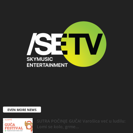
EVEN MORE NEWS
SUTRA POČINJE GUČA! Varošica već u ludilu:
Lomi se kolo, grme...