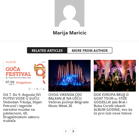
Marija Maricic
RELATED ARTICLES
MORE FROM AUTHOR
Od 7. Do 9. Avgusta SVI
OVOG VIKENDA CEO
DOK EVROPA BRUJI O
PUTEVI VODE U GUČU:
BALKAN JE NA UŠĆU:
GOAT TOUR-u, STIŽE
Slobodan Trkulja, Dejan
Večeras počinje Belgrade
GODZILLA! Jala Brat i
Petrović i legende
Music Week 26
Buba Corelli izbacili
narodne muzike na
ALBUM GODINE, evo ko
jubilarnom, 65.
će prvi čuti nove hitove
Dragačevskom saboru
trubača