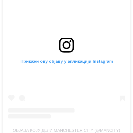
Прикажи ову објаву у апликацији Instagram
ОБЈАВА КОЈУ ДЕЛИ MANCHESTER CITY (@MANCITY)