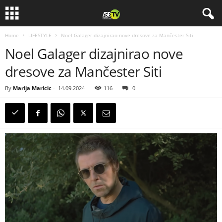
Home
LIFESTYLE
Noel Galager dizajnirao nove dresove za Mančester Siti
Noel Galager dizajnirao nove
dresove za Mančester Siti
By
Marija Maricic
-
14.09.2024
116
0