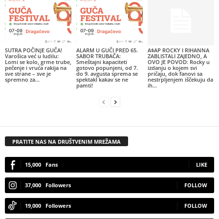
SUTRA POČINJE GUČA!
ALARM U GUČI PRED 65.
A$AP ROCKY I RIHANNA
Varošica već u ludilu:
SABOR TRUBAČA:
ZABLISTALI ZAJEDNO, A
Lomi se kolo, grme trube,
Smeštajni kapaciteti
OVO JE POVOD: Rocky u
pečenje i vruća rakija na
gotovo popunjeni, od 7.
izdanju o kojem svi
sve strane – sve je
do 9. avgusta sprema se
pričaju, dok fanovi sa
spremno za...
spektakl kakav se ne
nestrpljenjem iščekuju da
pamti!
ih...
PRATITE NAS NA DRUŠTVENIM MREŽAMA
15,000
Fans
LIKE
37,000
Followers
FOLLOW
19,000
Followers
FOLLOW