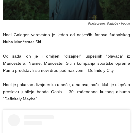
Printscreen: Youtube / Vogue
Noel Galager verovatno je jedan od najvećih fanova fudbalskog
kluba Mančester Siti.
Od sada, on je i omiljeni “dizajner” uspešnih “plavaca” iz
Mančestera. Naime, Mančester Siti i kompanja sportske opreme
Puma predstavili su novi dres pod nazivom – Definitely City.
Noel je pokazao dizajnersko umeće, a na ovaj način klub je ulepšao
proslavu jubileja benda Oasis – 30. rođendana kultnog albuma
“Definitely Maybe”.