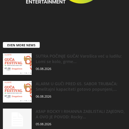
EVEN MORE NEWS
SUTRA POČINJE GUČA! Varošica već u ludilu:
Lomi se kolo, grme...
06.08.2026
ALARM U GUČI PRED 65. SABOR TRUBAČA:
Smeštajni kapaciteti gotovo popunjeni,...
06.08.2026
A$AP ROCKY I RIHANNA ZABLISTALI ZAJEDNO,
A OVO JE POVOD: Rocky...
05.08.2026