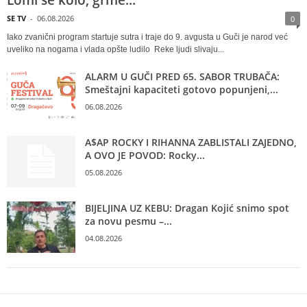
SE TV
-
06.08.2026
0
Iako zvanični program startuje sutra i traje do 9. avgusta u Guči je narod već
uveliko na nogama i vlada opšte ludilo Reke ljudi slivaju...
ALARM U GUČI PRED 65. SABOR TRUBAČA:
Smeštajni kapaciteti gotovo popunjeni,...
06.08.2026
A$AP ROCKY I RIHANNA ZABLISTALI ZAJEDNO,
A OVO JE POVOD: Rocky...
05.08.2026
BIJELJINA UZ KEBU: Dragan Kojić snimo spot
za novu pesmu –...
04.08.2026