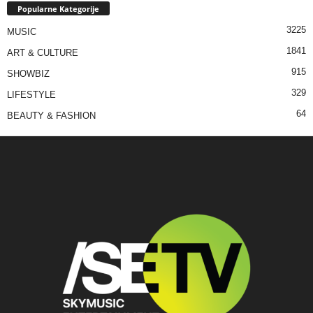
Popularne Kategorije
3225
MUSIC
1841
ART & CULTURE
915
SHOWBIZ
329
LIFESTYLE
64
BEAUTY & FASHION