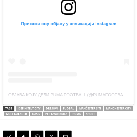
Прикажи ову објаву у апликацији Instagram
ОБЈАВА КОЈУ ДЕЛИ PUMA FOOTBALL (@PUMAFOOTBALL)
TAGS
DEFINITELY CITY
DRESOVI
FUDBAL
MANČESTER SITI
MANCHESTER CITY
NOEL GALAGER
OASIS
PEP GVARDIOLA
PUMA
SPORT