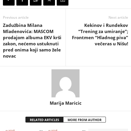
Previous article
Next article
Zadužbina Milana
Kekinov i Rundekov
Mladenovića: MASCOM
“Trening za umiranje”;
prodajom albuma EKV krši
Frontmen “Hladnog piva”
zakon, nećemo ustuknuti
večeras u Nišu!
pred onima koji samo žele
novac
Marija Maricic
RELATED ARTICLES
MORE FROM AUTHOR