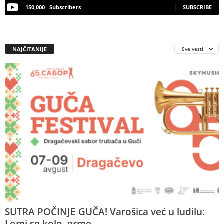
150,000
Subscribers
SUBSCRIBE
NAJČITANIJE
Sve vesti
SUTRA POČINJE GUČA! Varošica već u ludilu:
Lomi se kolo, grme...