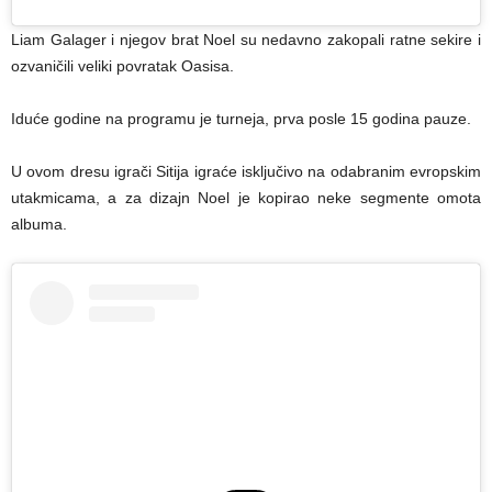
Liam Galager i njegov brat Noel su nedavno zakopali ratne sekire i
ozvaničili veliki povratak Oasisa.
Iduće godine na programu je turneja, prva posle 15 godina pauze.
U ovom dresu igrači Sitija igraće isključivo na odabranim evropskim
utakmicama, a za dizajn Noel je kopirao neke segmente omota
albuma.