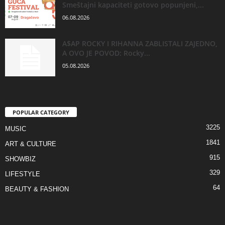
Smeštajni kapaciteti gotovo popunjeni,...
06.08.2026
A$AP ROCKY I RIHANNA ZABLISTALI ZAJEDNO,
A OVO JE POVOD: Rocky...
05.08.2026
POPULAR CATEGORY
3225
MUSIC
1841
ART & CULTURE
915
SHOWBIZ
329
LIFESTYLE
64
BEAUTY & FASHION