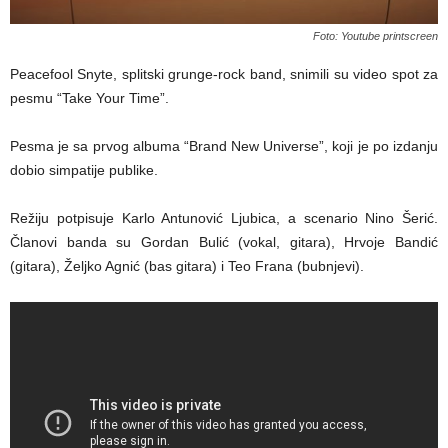
Foto: Youtube printscreen
Peacefool Snyte, splitski grunge-rock band, snimili su video spot za
pesmu “Take Your Time”.
Pesma je sa prvog albuma “Brand New Universe”, koji je po izdanju
dobio simpatije publike.
Režiju potpisuje Karlo Antunović Ljubica, a scenario Nino Šerić.
Članovi banda su Gordan Bulić (vokal, gitara), Hrvoje Bandić
(gitara), Željko Agnić (bas gitara) i Teo Frana (bubnjevi).