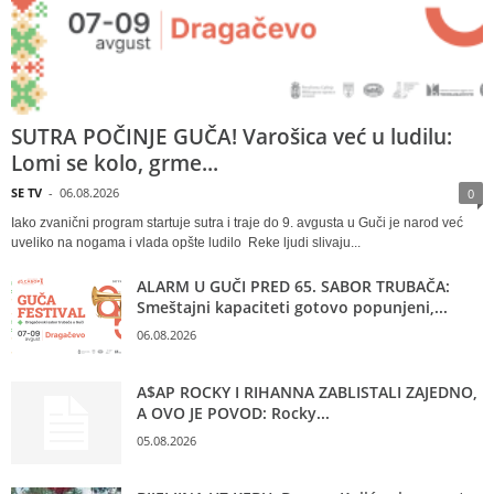
SUTRA POČINJE GUČA! Varošica već u ludilu:
Lomi se kolo, grme...
SE TV
-
06.08.2026
0
Iako zvanični program startuje sutra i traje do 9. avgusta u Guči je narod već
uveliko na nogama i vlada opšte ludilo Reke ljudi slivaju...
ALARM U GUČI PRED 65. SABOR TRUBAČA:
Smeštajni kapaciteti gotovo popunjeni,...
06.08.2026
A$AP ROCKY I RIHANNA ZABLISTALI ZAJEDNO,
A OVO JE POVOD: Rocky...
05.08.2026