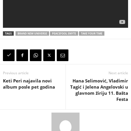
TAGS
BRAND NEW UNIVERSE
PEACEFOOL SNYTE
TAKE YOUR TIME
Previous article
Next article
Keti Peri najavila novi
Hana Selimović, Vladimir
album posle pet godina
Tagić i Jelena Angelovski u
glavnom žiriju 11. Bašta
Festa