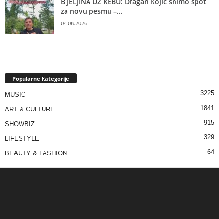
BIJELJINA UZ KEBU: Dragan Kojić snimo spot
za novu pesmu –...
04.08.2026
Popularne Kategorije
3225
MUSIC
1841
ART & CULTURE
915
SHOWBIZ
329
LIFESTYLE
64
BEAUTY & FASHION