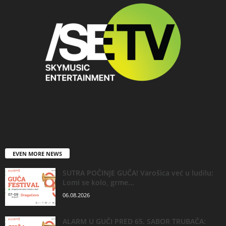
EVEN MORE NEWS
SUTRA POČINJE GUČA! Varošica već u ludilu:
Lomi se kolo, grme...
06.08.2026
ALARM U GUČI PRED 65. SABOR TRUBAČA: