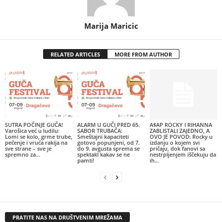
Marija Maricic
RELATED ARTICLES
MORE FROM AUTHOR
SUTRA POČINJE GUČA!
ALARM U GUČI PRED 65.
A$AP ROCKY I RIHANNA
Varošica već u ludilu:
SABOR TRUBAČA:
ZABLISTALI ZAJEDNO, A
Lomi se kolo, grme trube,
Smeštajni kapaciteti
OVO JE POVOD: Rocky u
pečenje i vruća rakija na
gotovo popunjeni, od 7.
izdanju o kojem svi
sve strane – sve je
do 9. avgusta sprema se
pričaju, dok fanovi sa
spremno za...
spektakl kakav se ne
nestrpljenjem iščekuju da
pamti!
ih...
PRATITE NAS NA DRUŠTVENIM MREŽAMA