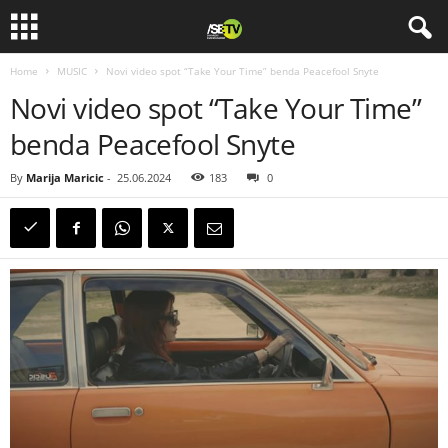
Home
MUSIC
Novi video spot “Take Your Time” benda Peacefool Snyte
Novi video spot “Take Your Time”
benda Peacefool Snyte
By
Marija Maricic
-
25.06.2024
183
0