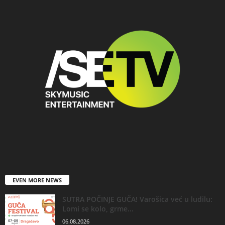
EVEN MORE NEWS
SUTRA POČINJE GUČA! Varošica već u ludilu:
Lomi se kolo, grme...
06.08.2026