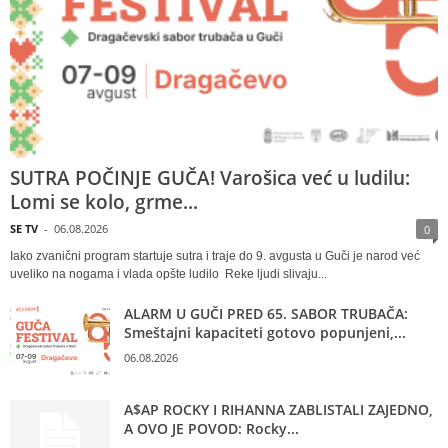
SUTRA POČINJE GUČA! Varošica već u ludilu:
Lomi se kolo, grme...
SE TV
-
06.08.2026
0
Iako zvanični program startuje sutra i traje do 9. avgusta u Guči je narod već
uveliko na nogama i vlada opšte ludilo Reke ljudi slivaju...
ALARM U GUČI PRED 65. SABOR TRUBAČA:
Smeštajni kapaciteti gotovo popunjeni,...
06.08.2026
A$AP ROCKY I RIHANNA ZABLISTALI ZAJEDNO,
A OVO JE POVOD: Rocky...