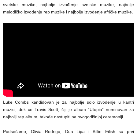
svetske muzike, najbolje izvođenje svetske muzike, najbolje
melodičko izvođenje rep muzike i najbolje izvođenje afričke muzike.
Luke Combs kandidovan je za najbolje solo izvođenje u kantri
muzici, dok će Travis Scott, čiji je album “Utopia” nominovan za
najbolji rep album, takođe nastupiti na ovogodišnjoj ceremoniji.
Podsećamo, Olivia Rodrigo, Dua Lipa i Billie Eilish su prvi