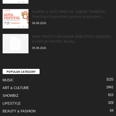
ALARM U GUČI PRED 65. SABOR TRUBAČA:
Smeštajni kapaciteti gotovo popunjeni,...
06.08.2026
A$AP ROCKY I RIHANNA ZABLISTALI ZAJEDNO,
A OVO JE POVOD: Rocky...
05.08.2026
POPULAR CATEGORY
3225
MUSIC
1841
ART & CULTURE
915
SHOWBIZ
329
LIFESTYLE
64
BEAUTY & FASHION