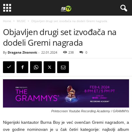
Home
MUSIC
Objavljen drugi set izvođača na dodeli Gremi nagrada
Objavljen drugi set izvođača na
dodeli Gremi nagrada
By
Dragana Zivanovic
-
22.01.2024
238
0
Printscreen Youtube Recording Academy / GRAMMYs
Nigerijski kantautor Burna Boy je već ovenčan Gremi nagradom, a
ove godine nominovan je u čak četiri kategorije: najbolji album