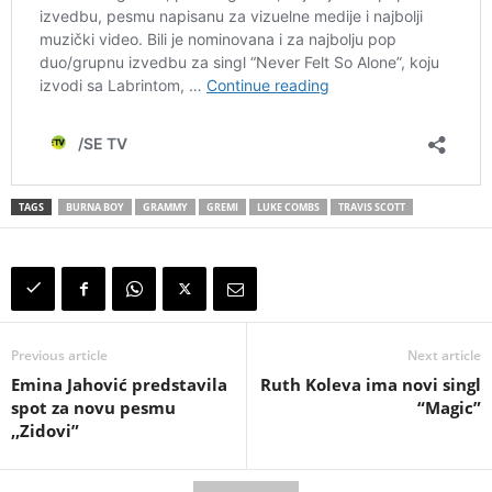
TAGS
BURNA BOY
GRAMMY
GREMI
LUKE COMBS
TRAVIS SCOTT
Previous article
Next article
Emina Jahović predstavila
Ruth Koleva ima novi singl
spot za novu pesmu
“Magic”
,,Zidovi”