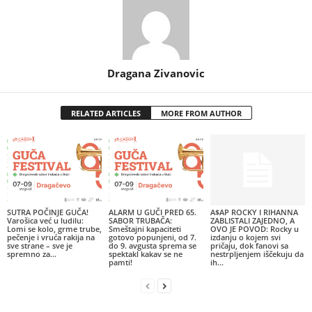
Dragana Zivanovic
RELATED ARTICLES
MORE FROM AUTHOR
SUTRA POČINJE GUČA!
ALARM U GUČI PRED 65.
A$AP ROCKY I RIHANNA
Varošica već u ludilu:
SABOR TRUBAČA:
ZABLISTALI ZAJEDNO, A
Lomi se kolo, grme trube,
Smeštajni kapaciteti
OVO JE POVOD: Rocky u
pečenje i vruća rakija na
gotovo popunjeni, od 7.
izdanju o kojem svi
sve strane – sve je
do 9. avgusta sprema se
pričaju, dok fanovi sa
spremno za...
spektakl kakav se ne
nestrpljenjem iščekuju da
pamti!
ih...