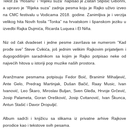
Tekst za “Hosanu” i “Rijeku suza” napisao je Zlatan Stipišić Gibonni,
a upravo je “Rijeka suza” zadnja pesma koju je Rajko uživo izveo
na CMC festivalu u Vodicama 2018. godine. Zanimljiva je i verzija
velikog hita Novih fosila “Tonka” na hrvatskom i španskom jeziku u
izvedbi Rajka Dujmića, Ricarda Luquea i El Niña.
Niz od čak dvadeset i jedne pesme završava se numerom “Kad
prođe sve” Steve Cvikića, još jednim velikim Rajkovim prijateljem i
dugogodišnjim saradnikom sa kojim je Rajko potpisao neke od
najvećih hitova u istoriji pop muzike naših prostora.
Aranžmane pesmama potpisuju Fedor Boić, Branimir Mihaljević,
Ante Gelo, Predrag Martinjak, Dušan Bačić, Raay Music, Ivan
Ivanović, Leo Škaro, Miroslav Buljan, Sven Gleđa, Hrvoje Grčević,
Josip Palameta, Goran Orešković, Josip Cvitanović, Ivan Škunca,
Antun Stašić i Davor Dropuljić.
Album sadrži i knjižicu sa slikama iz privatne arhive Rajkove
porodice kao i tekstove svih pesama.