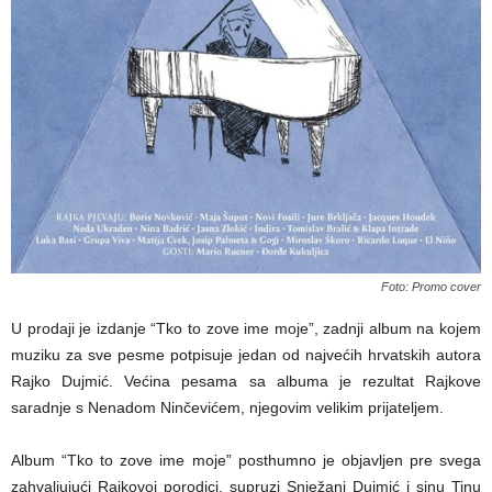
Foto: Promo cover
U prodaji je izdanje “Tko to zove ime moje”, zadnji album na kojem
muziku za sve pesme potpisuje jedan od najvećih hrvatskih autora
Rajko Dujmić. Većina pesama sa albuma je rezultat Rajkove
saradnje s Nenadom Ninčevićem, njegovim velikim prijateljem.
Album “Tko to zove ime moje” posthumno je objavljen pre svega
zahvaljujući Rajkovoj porodici, supruzi Snježani Dujmić i sinu Tinu