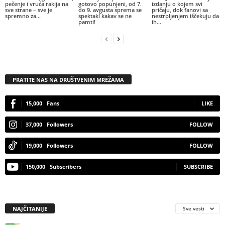
pečenje i vruća rakija na
gotovo popunjeni, od 7.
izdanju o kojem svi
sve strane – sve je
do 9. avgusta sprema se
pričaju, dok fanovi sa
spremno za...
spektakl kakav se ne
nestrpljenjem iščekuju da
pamti!
ih...
PRATITE NAS NA DRUŠTVENIM MREŽAMA
15,000
Fans
LIKE
37,000
Followers
FOLLOW
19,000
Followers
FOLLOW
150,000
Subscribers
SUBSCRIBE
NAJČITANIJE
Sve vesti