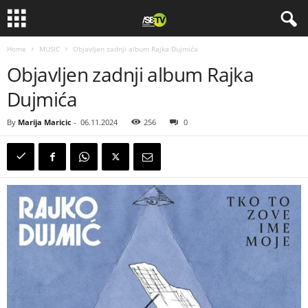
Home
MUSIC
Objavljen zadnji album Rajka Dujmića
Objavljen zadnji album Rajka
Dujmića
By
Marija Maricic
-
06.11.2024
256
0