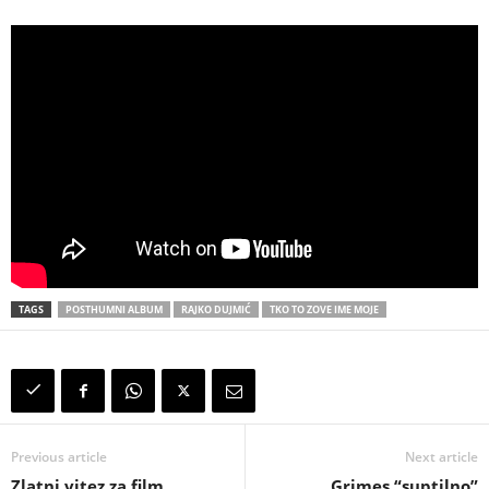
TAGS
POSTHUMNI ALBUM
RAJKO DUJMIĆ
TKO TO ZOVE IME MOJE
Previous article
Next article
Zlatni vitez za film
Grimes “suptilno”