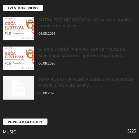
EVEN MORE NEWS
SUTRA POČINJE GUČA! Varošica već u ludilu:
Lomi se kolo, grme...
06.08.2026
ALARM U GUČI PRED 65. SABOR TRUBAČA:
Smeštajni kapaciteti gotovo popunjeni,...
06.08.2026
A$AP ROCKY I RIHANNA ZABLISTALI ZAJEDNO,
A OVO JE POVOD: Rocky...
05.08.2026
POPULAR CATEGORY
3225
MUSIC