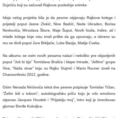
Dujmiću koji su sačuvali Rajkove poslednje snimke.
Ideja celog projekta bila je da pesme otpjevaju Rajkove kolege i
prijatelji poput Jasne Zlokić, Nine Badrić, Nede Ukraden, Borisa
Novkovića, Miroslava Škore, Maje Šuput, Novih fosila, Indire, ali i
mlađe kolege koje nisu imali prilike da ga upoznaju, a iskreno su
mu se divili poput Jure Brkljače, Luke Basija, Matije Cveka.
Na albumu se osim novih pesama nalazi i nekoliko pre objavljenih
poput “Još bi tija” Tomislava Bralića i klape Intrade, “Jeftino” grupe
Viva, “Naša stvar” koju su Rajko Dujmić i Mario Rucner izveli na
Chansonfestu 2012. godine.
Osim Nenada Ninčevića tekst dve pesme potpisuje Tomislav Tržan,
“Želim biti s tobom”, autobiografsku priču koju je vrlo emotivno
otpevao Jacques Houdek i “Prijatelju moj”, intro koji je izrecitovao
glumac Đorđe Kukuljica.