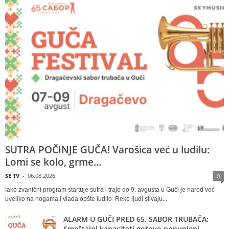
SUTRA POČINJE GUČA! Varošica već u ludilu:
Lomi se kolo, grme...
SE TV
-
06.08.2026
0
Iako zvanični program startuje sutra i traje do 9. avgusta u Guči je narod već
uveliko na nogama i vlada opšte ludilo Reke ljudi slivaju...
ALARM U GUČI PRED 65. SABOR TRUBAČA:
Smeštajni kapaciteti gotovo popunjeni,...