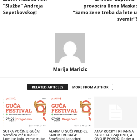
“Služba” Andreja
provocira Ilona Maska:
Šepetkovskog!
“Samo žene treba da lete u
svemir”!
Marija Maricic
RELATED ARTICLES
MORE FROM AUTHOR
SUTRA POČINJE GUČA!
ALARM U GUČI PRED 65.
A$AP ROCKY I RIHANNA
Varošica već u ludilu:
SABOR TRUBAČA:
ZABLISTALI ZAJEDNO, A
Lomi se kolo, grme trube,
Smeštajni kapaciteti
OVO JE POVOD: Rocky u