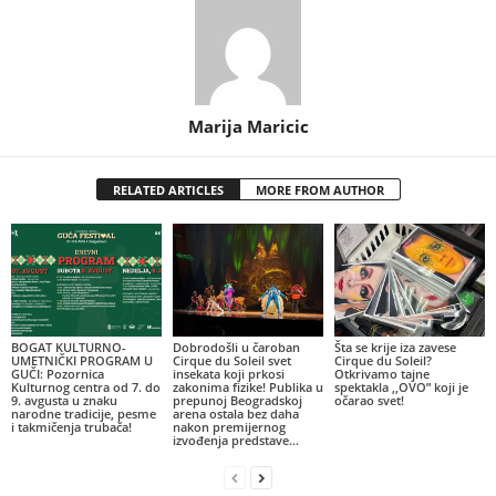
Marija Maricic
RELATED ARTICLES
MORE FROM AUTHOR
BOGAT KULTURNO-
Dobrodošli u čaroban
Šta se krije iza zavese
UMETNIČKI PROGRAM U
Cirque du Soleil svet
Cirque du Soleil?
GUČI: Pozornica
insekata koji prkosi
Otkrivamo tajne
Kulturnog centra od 7. do
zakonima fizike! Publika u
spektakla ,,OVO” koji je
9. avgusta u znaku
prepunoj Beogradskoj
očarao svet!
narodne tradicije, pesme
arena ostala bez daha
i takmičenja trubača!
nakon premijernog
izvođenja predstave...