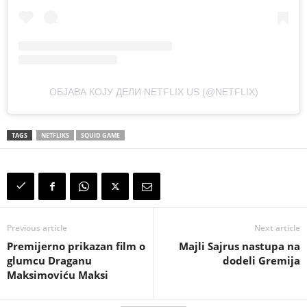
ОБЈАВА КОЈУ ДЕЛИ NETFLIX US (@NETFLIX)
TAGS
NETFLIKS
SQUID GAME
Previous article
Next article
Premijerno prikazan film o
Majli Sajrus nastupa na
glumcu Draganu
dodeli Gremija
Maksimoviću Maksi