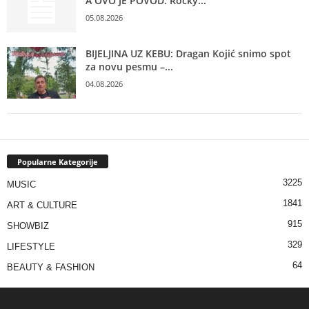
A OVO JE POVOD: Rocky...
05.08.2026
BIJELJINA UZ KEBU: Dragan Kojić snimo spot
za novu pesmu –...
04.08.2026
Popularne Kategorije
3225
MUSIC
1841
ART & CULTURE
915
SHOWBIZ
329
LIFESTYLE
64
BEAUTY & FASHION