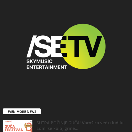
EVEN MORE NEWS
SUTRA POČINJE GUČA! Varošica već u ludilu:
Lomi se kolo, grme...