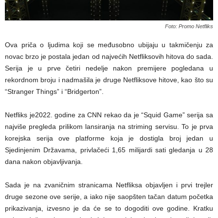
Foto: Promo Netfliks
Ova priča o ljudima koji se međusobno ubijaju u takmičenju za
novac brzo je postala jedan od najvećih Netfliksovih hitova do sada.
Serija je u prve četiri nedelje nakon premijere pogledana u
rekordnom broju i nadmašila je druge Netfliksove hitove, kao što su
“Stranger Things” i “Bridgerton”.
Netfliks je2022. godine za CNN rekao da je “Squid Game” serija sa
najviše pregleda prilikom lansiranja na striming servisu. To je prva
korejska serija ove platforme koja je dostigla broj jedan u
Sjedinjenim Državama, privlačeći 1,65 milijardi sati gledanja u 28
dana nakon objavljivanja.
Sada je na zvaničnim stranicama Netfliksa objavljen i prvi trejler
druge sezone ove serije, a iako nije saopšten tačan datum početka
prikazivanja, izvesno je da će se to dogoditi ove godine. Kratku