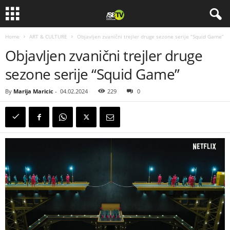
Home
ART & CULTURE
Objavljen zvanični trejler druge sezone serije “Squid Game”
Objavljen zvanični trejler druge
sezone serije “Squid Game”
By
Marija Maricic
-
04.02.2024
229
0