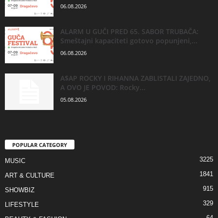
06.08.2026
ALARM U GUČI PRED 65. SABOR TRUBAČA:
Smeštajni kapaciteti gotovo popunjeni,...
06.08.2026
A$AP ROCKY I RIHANNA ZABLISTALI ZAJEDNO,
A OVO JE POVOD: Rocky...
05.08.2026
POPULAR CATEGORY
3225
MUSIC
1841
ART & CULTURE
915
SHOWBIZ
329
LIFESTYLE
64