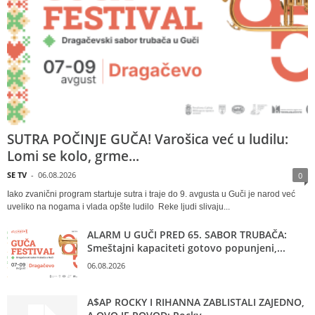
SUTRA POČINJE GUČA! Varošica već u ludilu:
Lomi se kolo, grme...
SE TV
-
06.08.2026
0
Iako zvanični program startuje sutra i traje do 9. avgusta u Guči je narod već
uveliko na nogama i vlada opšte ludilo Reke ljudi slivaju...
ALARM U GUČI PRED 65. SABOR TRUBAČA:
Smeštajni kapaciteti gotovo popunjeni,...
06.08.2026
A$AP ROCKY I RIHANNA ZABLISTALI ZAJEDNO,