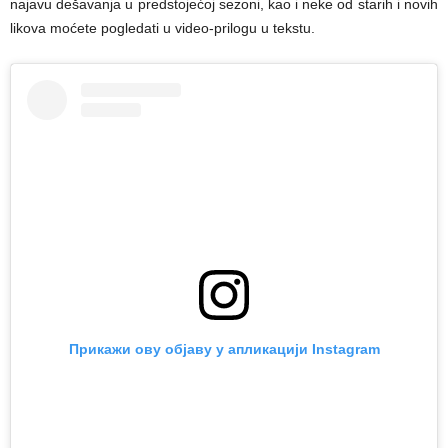
najavu dešavanja u predstojećoj sezoni, kao i neke od starih i novih
likova moćete pogledati u video-prilogu u tekstu.
Прикажи ову објаву у апликацији Instagram