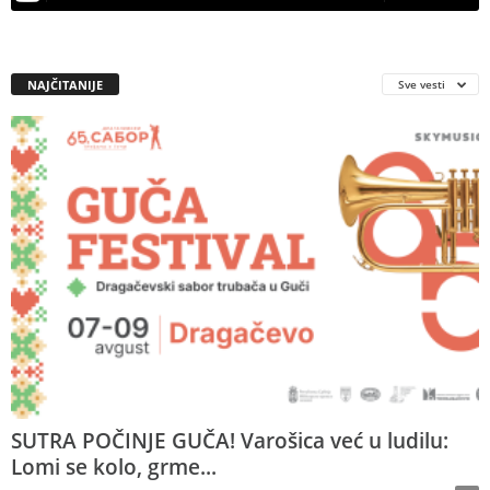
NAJČITANIJE
Sve vesti
SUTRA POČINJE GUČA! Varošica već u ludilu:
Lomi se kolo, grme...