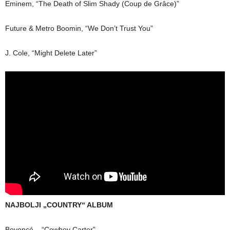
Eminem, “The Death of Slim Shady (Coup de Grâce)”
Future & Metro Boomin, “We Don’t Trust You”
J. Cole, “Might Delete Later”
NAJBOLJI „COUNTRY“ ALBUM
Beyoncé – “Cowboy Carter”