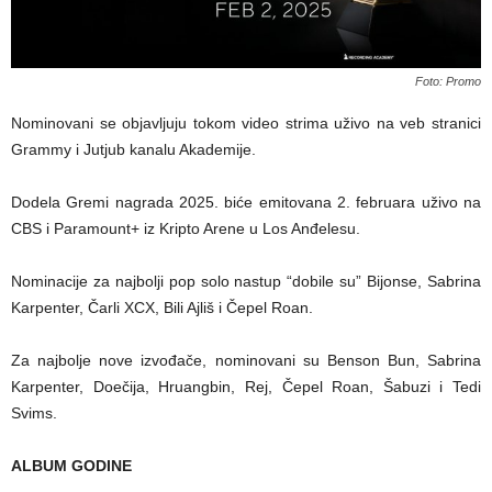
Foto: Promo
Nominovani se objavljuju tokom video strima uživo na veb stranici
Grammy i Jutjub kanalu Akademije.
Dodela Gremi nagrada 2025. biće emitovana 2. februara uživo na
CBS i Paramount+ iz Kripto Arene u Los Anđelesu.
Nominacije za najbolji pop solo nastup “dobile su” Bijonse, Sabrina
Karpenter, Čarli XCX, Bili Ajliš i Čepel Roan.
Za najbolje nove izvođače, nominovani su Benson Bun, Sabrina
Karpenter, Doečija, Hruangbin, Rej, Čepel Roan, Šabuzi i Tedi
Svims.
ALBUM GODINE