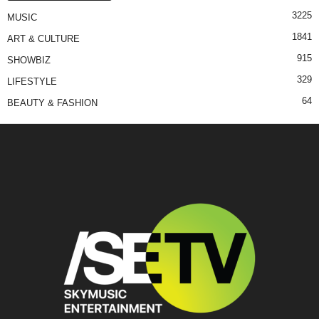
3225
MUSIC
1841
ART & CULTURE
915
SHOWBIZ
329
LIFESTYLE
64
BEAUTY & FASHION