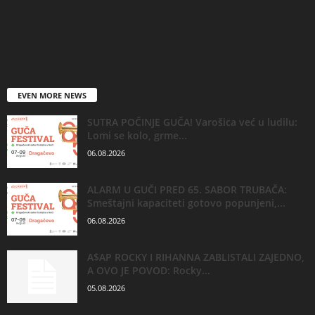
EVEN MORE NEWS
SUTRA POČINJE GUČA! Varošica već u ludilu:
Lomi se kolo, grme...
06.08.2026
ALARM U GUČI PRED 65. SABOR TRUBAČA:
Smeštajni kapaciteti gotovo popunjeni,...
06.08.2026
A$AP ROCKY I RIHANNA ZABLISTALI ZAJEDNO,
A OVO JE POVOD: Rocky...
05.08.2026