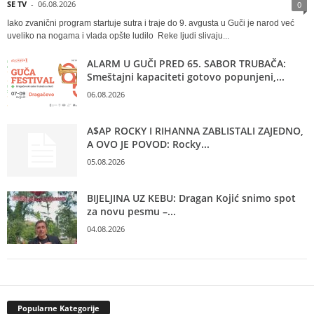
SE TV
-
06.08.2026
0
Iako zvanični program startuje sutra i traje do 9. avgusta u Guči je narod već
uveliko na nogama i vlada opšte ludilo Reke ljudi slivaju...
ALARM U GUČI PRED 65. SABOR TRUBAČA:
Smeštajni kapaciteti gotovo popunjeni,...
06.08.2026
A$AP ROCKY I RIHANNA ZABLISTALI ZAJEDNO,
A OVO JE POVOD: Rocky...
05.08.2026
BIJELJINA UZ KEBU: Dragan Kojić snimo spot
za novu pesmu –...
04.08.2026
Popularne Kategorije