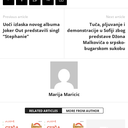
Previous article
Next article
Uoči izlaska novog albuma
Tuča, pljuvanje i
Joker Out predstavili singl
demonstracije u Sofiji zbog
“Stephanie”
predstave Džona
Malkoviča o srpsko-
bugarskom sukobu
Marija Maricic
RELATED ARTICLES
MORE FROM AUTHOR