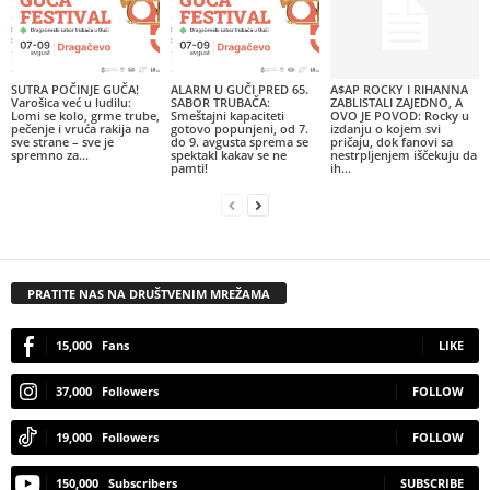
SUTRA POČINJE GUČA!
ALARM U GUČI PRED 65.
A$AP ROCKY I RIHANNA
Varošica već u ludilu:
SABOR TRUBAČA:
ZABLISTALI ZAJEDNO, A
Lomi se kolo, grme trube,
Smeštajni kapaciteti
OVO JE POVOD: Rocky u
pečenje i vruća rakija na
gotovo popunjeni, od 7.
izdanju o kojem svi
sve strane – sve je
do 9. avgusta sprema se
pričaju, dok fanovi sa
spremno za...
spektakl kakav se ne
nestrpljenjem iščekuju da
pamti!
ih...
PRATITE NAS NA DRUŠTVENIM MREŽAMA
15,000
Fans
LIKE
37,000
Followers
FOLLOW
19,000
Followers
FOLLOW
150,000
Subscribers
SUBSCRIBE