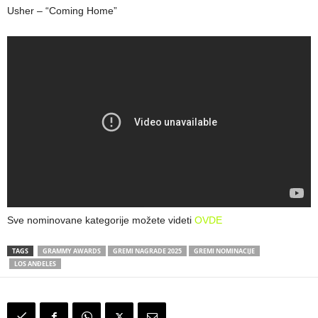
Usher – “Coming Home”
Sve nominovane kategorije možete videti
OVDE
TAGS
GRAMMY AWARDS
GREMI NAGRADE 2025
GREMI NOMINACIJE
LOS ANĐELES