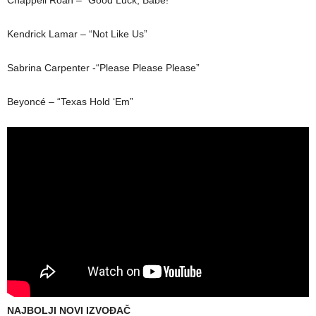
Chappell Roan – “Good Luck, Babe!”
Kendrick Lamar – “Not Like Us”
Sabrina Carpenter -“Please Please Please”
Beyoncé – “Texas Hold ‘Em”
NAJBOLJI NOVI IZVOĐAČ