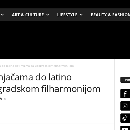
ART & CULTURE
LIFESTYLE
BEAUTY & FASHIO
 do latino optimizma sa Beogradskom filharmonijom
njačama do latino
PR
gradskom filharmonijom
0