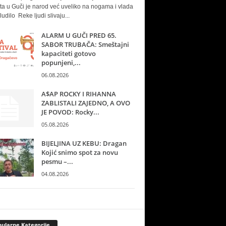
ta u Guči je narod već uveliko na nogama i vlada
ludilo Reke ljudi slivaju...
ALARM U GUČI PRED 65.
SABOR TRUBAČA: Smeštajni
kapaciteti gotovo
popunjeni,...
06.08.2026
A$AP ROCKY I RIHANNA
ZABLISTALI ZAJEDNO, A OVO
JE POVOD: Rocky...
05.08.2026
BIJELJINA UZ KEBU: Dragan
Kojić snimo spot za novu
pesmu –...
04.08.2026
ularne Kategorije