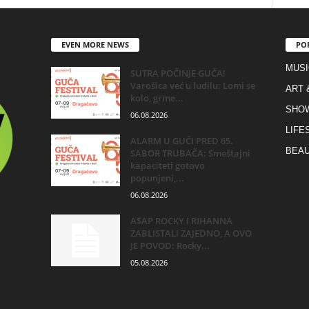
EVEN MORE NEWS
PO
MUSI
SUTRA POČINJE GUČA!
Varošica već u ludilu: Lomi se
ART 
kolo, grme...
SHO
06.08.2026
LIFE
ALARM U GUČI PRED 65.
BEAU
SABOR TRUBAČA: Smeštajni
kapaciteti gotovo
popunjeni,...
06.08.2026
A$AP ROCKY I RIHANNA
ZABLISTALI ZAJEDNO, A OVO
JE POVOD: Rocky...
05.08.2026