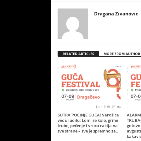
Dragana Zivanovic
RELATED ARTICLES
MORE FROM AUTHOR
SUTRA POČINJE GUČA! Varošica
ALARM 
već u ludilu: Lomi se kolo, grme
TRUBAČ
trube, pečenje i vruća rakija na
gotovo 
sve strane – sve je spremno za...
avgust
kakav s