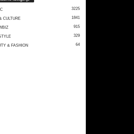
3225
IC
1841
& CULTURE
915
WBIZ
329
STYLE
64
TY & FASHION