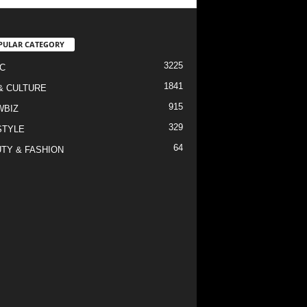
PULAR CATEGORY
3225
C
1841
& CULTURE
915
WBIZ
329
STYLE
64
TY & FASHION