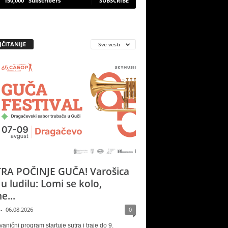
150,000
Subscribers
SUBSCRIBE
JČITANIJE
Sve vesti
RA POČINJE GUČA! Varošica
 u ludilu: Lomi se kolo,
e...
-
06.08.2026
0
vanični program startuje sutra i traje do 9.