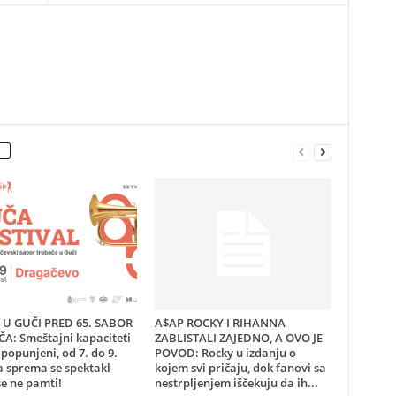
U GUČI PRED 65. SABOR
A$AP ROCKY I RIHANNA
A: Smeštajni kapaciteti
ZABLISTALI ZAJEDNO, A OVO JE
popunjeni, od 7. do 9.
POVOD: Rocky u izdanju o
a sprema se spektakl
kojem svi pričaju, dok fanovi sa
e ne pamti!
nestrpljenjem iščekuju da ih...