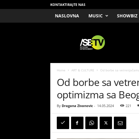
KONTAKTIRAJTE NAS
NASLOVNA
MUSIC
SHOWBIZ
/
S
E
T
V
Home
ART & CULTURE
Od borbe sa vetrenjačama
Od borbe sa vetre
optimizma sa Beo
By
Dragana Zivanovic
-
14.05.2024
221