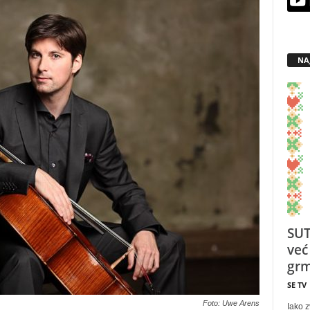
NA
SUT
već
grm
SE TV
Foto: Uwe Arens
Iako z