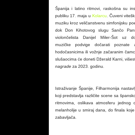
Španija i latino ritmovi, raskošna su ins
publiku 17. maja u
Kolarcu
. Čuveni viteš
muziku kroz veličanstvenu simfonijsku po
dok Don Kihotovog slugu Sančo Pans
violončelista Danijel Miler-Šot uz
muzičke podvige dočarati poznate 
hodočasnicima ili vožnje začaranim čamce
slušaocima će doneti Džerald Karni, višest
nagrade
za 2023. godinu.
Istraživanje Španije, Filharmonija nastav
koji predstavlja različite scene sa špans
ritmovima, oslikava atmosferu jednog
melanholije u smiraj dana, do finala koje 
zabavljača.