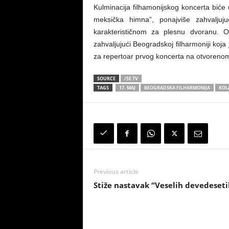
Kulminacija filhamonijskog koncerta bić
meksička himna”, ponajviše zahvaljuju
karakterističnom za plesnu dvoranu. O
zahvaljujući Beogradskoj filharmoniji koj
za repertoar prvog koncerta na otvoreno
SOURCE
/SE TV
TAGS
17. MAJ
BEOGRADSKA FILHARMONIJA
KOL
Previous article
Stiže nastavak “Veselih devedeseti