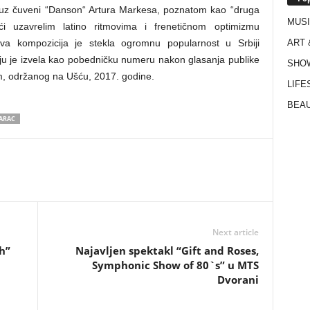
e uz čuveni “Danson“ Artura Markesa, poznatom kao “druga
MUS
ći uzavrelim latino ritmovima i frenetičnom optimizmu
ART 
va kompozicija je stekla ogromnu popularnost u Srbiji
a ju je izvela kao pobedničku numeru nakon glasanja publike
SHO
m, održanog na Ušću, 2017. godine.
LIFE
BEAU
ARAC
Next article
h”
Najavljen spektakl “Gift and Roses,
Symphonic Show of 80`s” u MTS
Dvorani