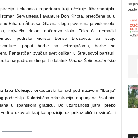
avgus
piracija i okosnica repertoara koji očekuje filharmonijsku
opšte 
ki roman Servantesa i avanture Don Kihota, pretočene su u
emu Riharda Štrausa. Glavna uloga poverena je violončelu,
u, najvećim delom dočarava viola. Tako će nemački
 domaću podršku violiste Borisa Brezovca, uz svoje
avanture, poput borbe sa vetrenjačama, borbe sa
m. Fantastičan zvučan svet oslikan u Štrausovoj partituri,
ruko nagrađivani dirigent i dobitnik
Džordž Šolti asistentske
lja kroz Debisijev orkestarski komad pod nazivom “Iberija“
kog podneblja. Koloristična orkestracija, dopunjena živahnim
 dana u španskom gradiću. Od užurbanosti jutra, preko
vodi u uzavreli kraj kompozicije uz prikaz uličnih svirača i
Pop