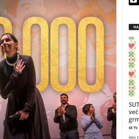
NA
SUT
već
grm
SE TV
Iako z