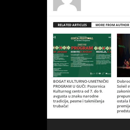
RELATED ARTICLES
MORE FROM AUTHOR
BOGAT KULTURNO-UMETNIČKI
Dobrod
PROGRAM U GUČI: Pozornica
Soleil 
Kulturnog centra od 7. do 9.
zakonim
avgusta u znaku narodne
prepun
tradicije, pesme i takmičenja
ostala
trubača!
premij
predsta