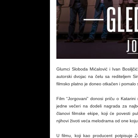
Glumci Sloboda Mićalović i Ivan Bosiljčić
autorski dvojac na čelu sa rediteljem 
filmsko platno je doneo otkačen i pomalo sa
Film “Jorgovani” donosi priču o Katarini 
jedne večeri na dodeli nagrada za najbol
članovi filmske ekipe, koji će povesti 
njihovi životi veća melodrama od one koju 
U filmu, koji kao producent potpisuje 