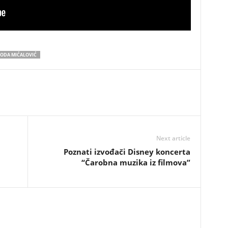
ODA MIĆALOVIĆ
Next article
Poznati izvođači Disney koncerta
“Čarobna muzika iz filmova”