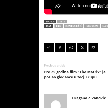
SOURCE
/SE TV
TAGS
FILM
IVAN BOSILJČIĆ
JORGOVANI
SLOB
Previous article
Pre 25 godina film “The Matrix” je
poslao gledaoce u zečju rupu
Dragana Zivanovic