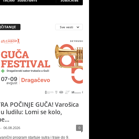
150,000
Subscribers
SUBSCRIBE
JČITANIJE
Sve vesti
RA POČINJE GUČA! Varošica
 u ludilu: Lomi se kolo,
e...
-
06.08.2026
0
vanični program startuje sutra i traje do 9.