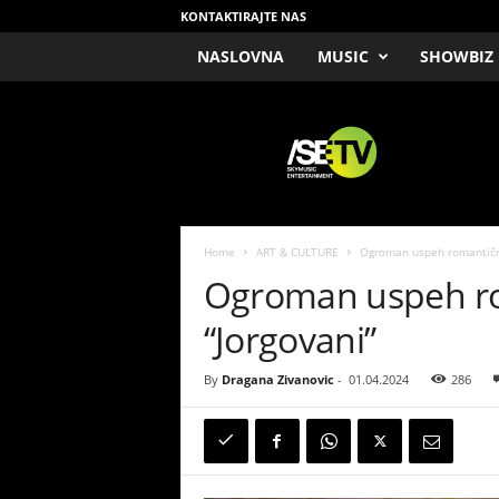
KONTAKTIRAJTE NAS
NASLOVNA
MUSIC
SHOWBIZ
/
S
E
T
V
Home
ART & CULTURE
Ogroman uspeh romantično
Ogroman uspeh ro
“Jorgovani”
By
Dragana Zivanovic
-
01.04.2024
286