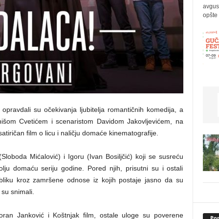
avgus
opšte 
 opravdali su očekivanja ljubitelja romantičnih komedija, a
Sinišom Cvetićem i scenaristom Davidom Jakovljevićem, na
tiričan film o licu i naličju domaće kinematografije.
(Sloboda Mićalović) i Igoru (Ivan Bosiljčić) koji se susreću
ju domaću seriju godine. Pored njih, prisutni su i ostali
publiku kroz zamršene odnose iz kojih postaje jasno da su
su snimali.
Zoran Janković i Koštnjak film, ostale uloge su poverene
Pop