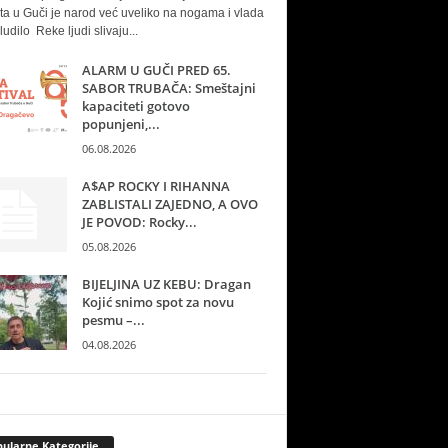
ta u Guči je narod već uveliko na nogama i vlada
ludilo Reke ljudi slivaju...
ALARM U GUČI PRED 65.
SABOR TRUBAČA: Smeštajni
kapaciteti gotovo
popunjeni,...
06.08.2026
A$AP ROCKY I RIHANNA
ZABLISTALI ZAJEDNO, A OVO
JE POVOD: Rocky...
05.08.2026
BIJELJINA UZ KEBU: Dragan
Kojić snimo spot za novu
pesmu –...
04.08.2026
ularne Kategorije