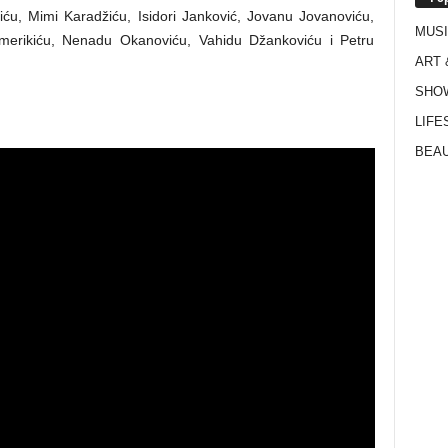
iću, Mimi Karadžiću, Isidori Janković, Jovanu Jovanoviću,
MUS
Čemerikiću, Nenadu Okanoviću, Vahidu Džankoviću i Petru
ART 
SHO
LIFE
BEAU