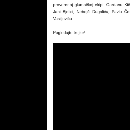
proverenoj glumačkoj ekipi: Gordanu Kič
Jani Bjelici, Nebojši Dugaliću, Pavlu 
Vasiljeviću.
Pogledajte trejler!