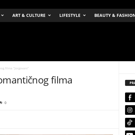
ART & CULTURE
LIFESTYLE
BEAUTY & FASHIO
g filma “Jorgovani”
mantičnog filma
PR
0