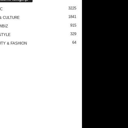
3225
IC
1841
& CULTURE
915
WBIZ
329
STYLE
64
TY & FASHION