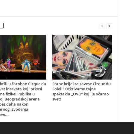
ošli u čaroban Cirque du
Šta se krije iza zavese Cirque du
svet insekata koji prkosi
Soleil? Otkrivamo tajne
a fizike! Publika u
spektakla ,,OVO” koji je očarao
oj Beogradskoj arena
svet!
 bez daha nakon
ernog izvođenja
ve...