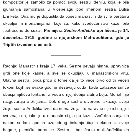
kompozitor je zamolio za pomoć svoju sestru Iđeniju, koja je bila
igumanija samostana u Vičepelagu pod imenom sestra Đulija
Enriketa. Ona mu je dopustila da poseti manastir i da svira partituru
okupljenim monahinjama, koje su, kako svedočanstvo kaže, bile
„potresene do suza”.
Premijera
Sestre Anđelike
upriličena je 14.
decembra 1918. godine u njujorškom Metropolitenu, gde je
Triptih izveden u celosti.
Radnja: Manastir s kraja 17. veka. Sestre pevaju himne, upravnica
grdi one koje kasne, a sve se okupljaju u manastirskom vrtu.
Glavna sestra, priča priču o tome da je to veče prvo od tri večeri
tokom kojih se svake godine dešavaju čuda, kada zalazeće sunce
obasja njihovu fontanu, a voda u njoj dobije zlatnu boju. Monahinje
razgovaraju o željama. Dok druge sestre otvoreno iskazuju svoje
želje, sestra Anđelika tvrdi da nema želja. To naravno nije istina, jer
svi znaju da, iako je u manastir stigla po kazni, Anđelika sanja da
nakon sedam godina uzaludnog čekanja čuje nekoga iz svoje
bogate, plemićke porodice. Sestra – bolničarka moli Anđeliku da