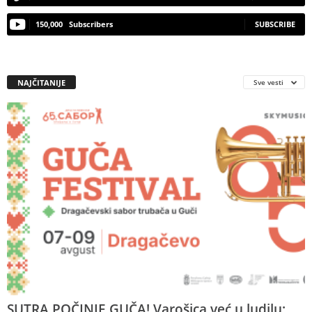
150,000
Subscribers
SUBSCRIBE
NAJČITANIJE
Sve vesti
SUTRA POČINJE GUČA! Varošica već u ludilu: