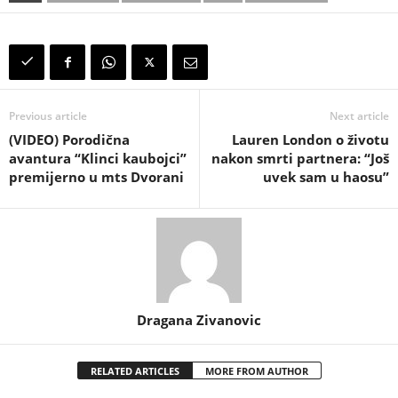
Previous article
Next article
(VIDEO) Porodična
Lauren London o životu
avantura “Klinci kaubojci”
nakon smrti partnera: “Još
premijerno u mts Dvorani
uvek sam u haosu”
Dragana Zivanovic
RELATED ARTICLES
MORE FROM AUTHOR