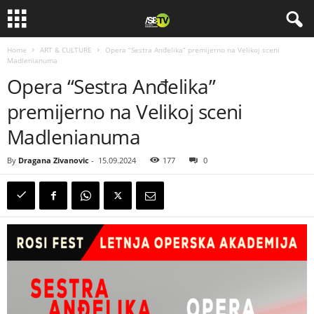
Home
ART & CULTURE
Opera “Sestra Anđelika” premijerno na Velikoj sceni
Madlenianuma
Opera “Sestra Anđelika”
premijerno na Velikoj sceni
Madlenianuma
By
Dragana Zivanovic
-
15.09.2024
177
0