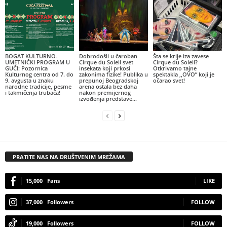
BOGAT KULTURNO-
Dobrodošli u čaroban
Šta se krije iza zavese
UMETNIČKI PROGRAM U
Cirque du Soleil svet
Cirque du Soleil?
GUČI: Pozornica
insekata koji prkosi
Otkrivamo tajne
Kulturnog centra od 7. do
zakonima fizike! Publika u
spektakla ,,OVO” koji je
9. avgusta u znaku
prepunoj Beogradskoj
očarao svet!
narodne tradicije, pesme
arena ostala bez daha
i takmičenja trubača!
nakon premijernog
izvođenja predstave...
PRATITE NAS NA DRUŠTVENIM MREŽAMA
15,000
Fans
LIKE
37,000
Followers
FOLLOW
19,000
Followers
FOLLOW