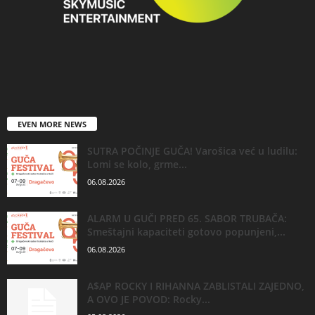
EVEN MORE NEWS
SUTRA POČINJE GUČA! Varošica već u ludilu:
Lomi se kolo, grme...
06.08.2026
ALARM U GUČI PRED 65. SABOR TRUBAČA:
Smeštajni kapaciteti gotovo popunjeni,...
06.08.2026
A$AP ROCKY I RIHANNA ZABLISTALI ZAJEDNO,
A OVO JE POVOD: Rocky...