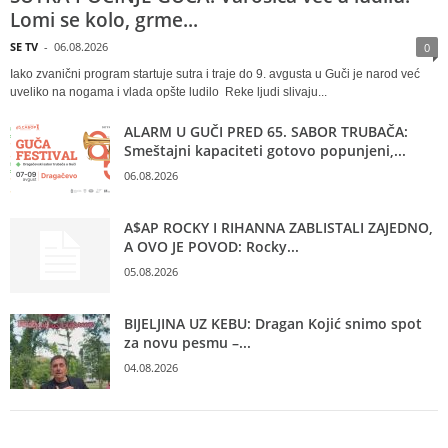
Lomi se kolo, grme...
SE TV
-
06.08.2026
0
Iako zvanični program startuje sutra i traje do 9. avgusta u Guči je narod već
uveliko na nogama i vlada opšte ludilo Reke ljudi slivaju...
ALARM U GUČI PRED 65. SABOR TRUBAČA:
Smeštajni kapaciteti gotovo popunjeni,...
06.08.2026
A$AP ROCKY I RIHANNA ZABLISTALI ZAJEDNO,
A OVO JE POVOD: Rocky...
05.08.2026
BIJELJINA UZ KEBU: Dragan Kojić snimo spot
za novu pesmu –...
04.08.2026