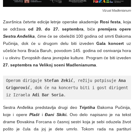
Vizual Madlenianum
Završnica četvrte edicije letnje operske akademije
Rosi festa
, koja
se održava
od 20. do 27. septembra
, biće
premijera opere
Sestra Anđelika
, čime će se obeležiti 100 godina od smrti Đakoma
Pučinija, dok će u drugom delu biti izveden
Gala koncert
uz
učešće hora Braća Baruh, povodom 145. godina od osnivanja hora
i u okviru Evropskih dana jevrejske kulture. Program će biti izveden
27. septembra na Velikoj sceni Madlenianuma
.
Operom diriguje 
Stefan Zekić
, režiju potpisuje 
Ana 
Grigorović
, dok će na koncertu biti i gost dirigent 
iz Izraela 
Adi Bar Soria
. 
Sestra Anđelika predstavlja drugi deo
Triptiha
Đakoma Pučinija,
koje i opere
Plašt
i
Đani Skiki.
Ovo delo napisano je na tekst
drame Đovakina Forcana o časnoj sestri koja je sebi oduzela život
pošto je čula da joj je dete umrlo. Tokom rada na partituri