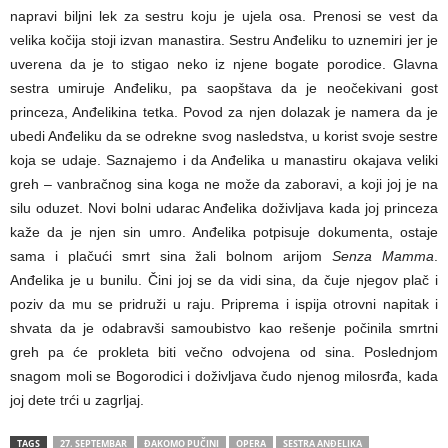
napravi biljni lek za sestru koju je ujela osa. Prenosi se vest da
velika kočija stoji izvan manastira. Sestru Anđeliku to uznemiri jer je
uverena da je to stigao neko iz njene bogate porodice. Glavna
sestra umiruje Anđeliku, pa saopštava da je neočekivani gost
princeza, Anđelikina tetka. Povod za njen dolazak je namera da je
ubedi Anđeliku da se odrekne svog nasledstva, u korist svoje sestre
koja se udaje. Saznajemo i da Anđelika u manastiru okajava veliki
greh – vanbračnog sina koga ne može da zaboravi, a koji joj je na
silu oduzet. Novi bolni udarac Anđelika doživljava kada joj princeza
kaže da je njen sin umro. Anđelika potpisuje dokumenta, ostaje
sama i plačući smrt sina žali bolnom arijom
Senza Mamma
.
Anđelika je u bunilu. Čini joj se da vidi sina, da čuje njegov plač i
poziv da mu se pridruži u raju. Priprema i ispija otrovni napitak i
shvata da je odabravši samoubistvo kao rešenje počinila smrtni
greh pa će prokleta biti večno odvojena od sina. Poslednjom
snagom moli se Bogorodici i doživljava čudo njenog milosrđa, kada
joj dete trći u zagrljaj.
TAGS
27. SEPTEMBAR
ĐAKOMO PUČINI
OPERA
SESTRA ANĐELIKA