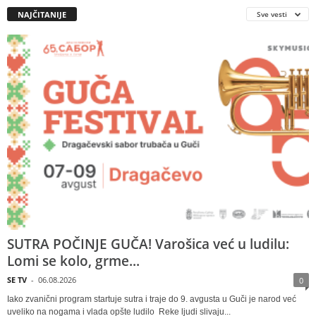
NAJČITANIJE
Sve vesti
SUTRA POČINJE GUČA! Varošica već u ludilu:
Lomi se kolo, grme...
SE TV
-
06.08.2026
0
Iako zvanični program startuje sutra i traje do 9. avgusta u Guči je narod već
uveliko na nogama i vlada opšte ludilo Reke ljudi slivaju...