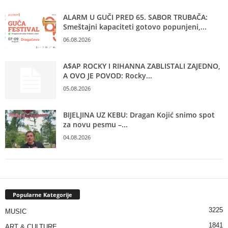
ALARM U GUČI PRED 65. SABOR TRUBAČA:
Smeštajni kapaciteti gotovo popunjeni,...
06.08.2026
A$AP ROCKY I RIHANNA ZABLISTALI ZAJEDNO,
A OVO JE POVOD: Rocky...
05.08.2026
BIJELJINA UZ KEBU: Dragan Kojić snimo spot
za novu pesmu –...
04.08.2026
Popularne Kategorije
3225
MUSIC
1841
ART & CULTURE