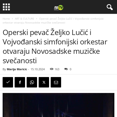
Home
ART & CULTURE
Operski pevač Željko Lučić i Vojvođanski simfonijski
orkestar otvaraju Novosadske muzičke svečanosti
Operski pevač Željko Lučić i
Vojvođanski simfonijski orkestar
otvaraju Novosadske muzičke
svečanosti
By
Marija Maricic
-
15.10.2024
163
0