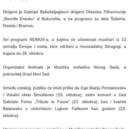
Dirigent je Gabrijel Bebešeljaglavni dirigent Orkestra Filharmonije
„Đeorđe Enesku“ iz Bukurešta, a na programu su dela Šuberta,
Ravela i Bramsa.
Svi programi NOMUS-a, u kojima će učestovati muzičari iz 12
zemalja Evrope i sveta, biće održani u novosadskoj Sinagogi, a
trajaće do 26. oktobra.
Organizator festivala je Muzička omladina Novog Sada, a
pokrovitelj Grad Novi Sad.
Između ostalog, publika će imati prilike da čuje Mariju Pomianovsku
i Vokalni oktet Simultaneo (19. oktobra), zatim koncert u čast
Gabrielu Foreu „Tribute to Faure“ (21. oktobra), kao i kvartet
Balanesku s violonistom Lajkom Feliksom kao gostom (23.
oktobra).