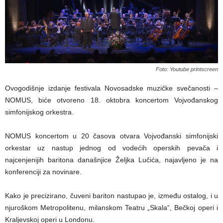
Foto: Youtube printscreen
Ovogodišnje izdanje festivala Novosadske muzičke svečanosti –
NOMUS, biće otvoreno 18. oktobra koncertom Vojvođanskog
simfonijskog orkestra.
NOMUS koncertom u 20 časova otvara Vojvođanski simfonijski
orkestar uz nastup jednog od vodećih operskih pevača i
najcenjenijih baritona današnjice Željka Lučića, najavljeno je na
konferenciji za novinare.
Kako je precizirano, čuveni bariton nastupao je, između ostalog, i u
njuroškom Metropolitenu, milanskom Teatru „Skala“, Bečkoj operi i
Kraljevskoj operi u Londonu.