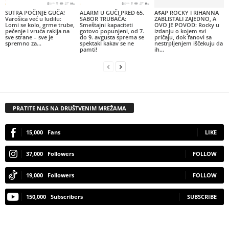
SUTRA POČINJE GUČA!
ALARM U GUČI PRED 65.
A$AP ROCKY I RIHANNA
Varošica već u ludilu:
SABOR TRUBAČA:
ZABLISTALI ZAJEDNO, A
Lomi se kolo, grme trube,
Smeštajni kapaciteti
OVO JE POVOD: Rocky u
pečenje i vruća rakija na
gotovo popunjeni, od 7.
izdanju o kojem svi
sve strane – sve je
do 9. avgusta sprema se
pričaju, dok fanovi sa
spremno za...
spektakl kakav se ne
nestrpljenjem iščekuju da
pamti!
ih...
PRATITE NAS NA DRUŠTVENIM MREŽAMA
15,000
Fans
LIKE
37,000
Followers
FOLLOW
19,000
Followers
FOLLOW
150,000
Subscribers
SUBSCRIBE