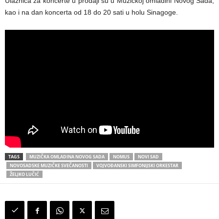
Ulaznica za koncerte u prodaji su u Muzičkoj omladini Novog Sada,
kao i na dan koncerta od 18 do 20 sati u holu Sinagoge.
TAGS
MUZIČKA OMLADINA NOVOG SADA
NOMUS
NOVI SAD
NOVOSADSKE MUZIČKE SVEČANOSTI
VOJVOĐANSKI SIMFONIJSKI ORKESTAR
ŽELJKO LUČIĆ