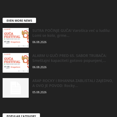
EVEN MORE NEWS
SUTRA POČINJE GUČA! Varošica već u ludilu:
Lomi se kolo, grme...
06.08.2026
ALARM U GUČI PRED 65. SABOR TRUBAČA:
Smeštajni kapaciteti gotovo popunjeni,...
06.08.2026
A$AP ROCKY I RIHANNA ZABLISTALI ZAJEDNO,
A OVO JE POVOD: Rocky...
05.08.2026
POPULAR CATEGORY