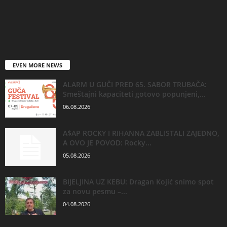
EVEN MORE NEWS
ALARM U GUČI PRED 65. SABOR TRUBAČA:
Smeštajni kapaciteti gotovo popunjeni,...
06.08.2026
A$AP ROCKY I RIHANNA ZABLISTALI ZAJEDNO,
A OVO JE POVOD: Rocky...
05.08.2026
BIJELJINA UZ KEBU: Dragan Kojić snimo spot
za novu pesmu –...
04.08.2026