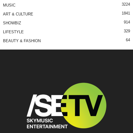
3224
MUSIC
1841
ART & CULTURE
914
SHOWBIZ
329
LIFESTYLE
64
BEAUTY & FASHION