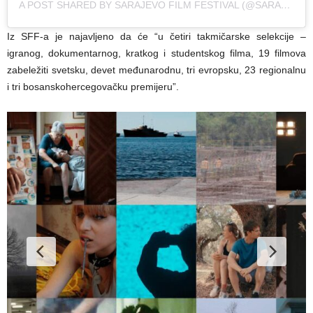
A POST SHARED BY SARAJEVO FILM FESTIVAL (@SARAJEVOFILMFESTIVAL)
Iz SFF-a je najavljeno da će “u četiri takmičarske selekcije –
igranog, dokumentarnog, kratkog i studentskog filma, 19 filmova
zabeležiti svetsku, devet međunarodnu, tri evropsku, 23 regionalnu
i tri bosanskohercegovačku premijeru”.