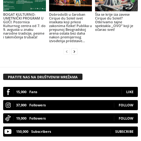
BOGAT KULTURNO-
Dobrodošli u čaroban
Šta se krije iza zavese
UMETNIČKI PROGRAM U
Cirque du Soleil svet
Cirque du Soleil?
GUČI: Pozornica
insekata koji prkosi
Otkrivamo tajne
Kulturnog centra od 7. do
zakonima fizike! Publika u
spektakla ,,OVO” koji je
9. avgusta u znaku
prepunoj Beogradskoj
očarao svet!
narodne tradicije, pesme
arena ostala bez daha
i takmičenja trubača!
nakon premijernog
izvođenja predstave...
PRATITE NAS NA DRUŠTVENIM MREŽAMA
15,000
Fans
LIKE
37,000
Followers
FOLLOW
19,000
Followers
FOLLOW
150,000
Subscribers
SUBSCRIBE