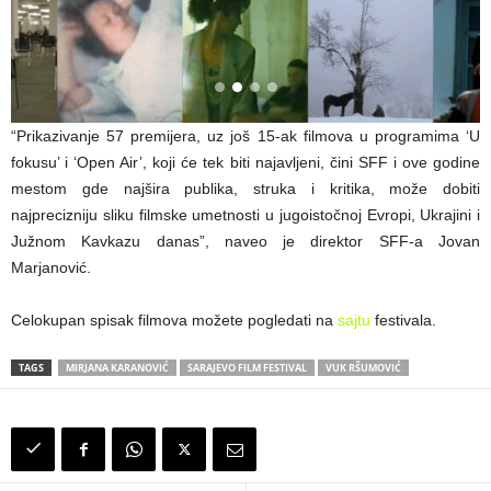
“Prikazivanje 57 premijera, uz još 15-ak filmova u programima ‘U
fokusu’ i ‘Open Air’, koji će tek biti najavljeni, čini SFF i ove godine
mestom gde najšira publika, struka i kritika, može dobiti
najprecizniju sliku filmske umetnosti u jugoistočnoj Evropi, Ukrajini i
Južnom Kavkazu danas”, naveo je direktor SFF-a Jovan
Marjanović.
Celokupan spisak filmova možete pogledati na
sajtu
festivala.
TAGS
MIRJANA KARANOVIĆ
SARAJEVO FILM FESTIVAL
VUK RŠUMOVIĆ