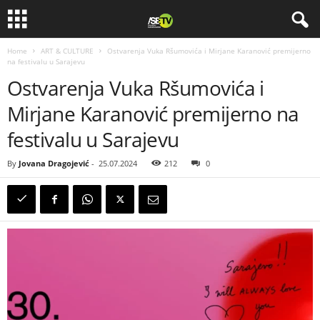
Home
ART & CULTURE
Ostvarenja Vuka Ršumovića i Mirjane Karanović premijerno
na festivalu u Sarajevu
Ostvarenja Vuka Ršumovića i
Mirjane Karanović premijerno na
festivalu u Sarajevu
By
Jovana Dragojević
-
25.07.2024
212
0