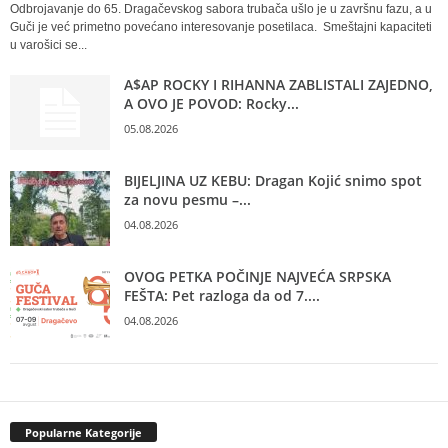
Odbrojavanje do 65. Dragačevskog sabora trubača ušlo je u završnu fazu, a u
Guči je već primetno povećano interesovanje posetilaca. Smeštajni kapaciteti
u varošici se...
A$AP ROCKY I RIHANNA ZABLISTALI ZAJEDNO,
A OVO JE POVOD: Rocky...
05.08.2026
BIJELJINA UZ KEBU: Dragan Kojić snimo spot
za novu pesmu –...
04.08.2026
OVOG PETKA POČINJE NAJVEĆA SRPSKA
FEŠTA: Pet razloga da od 7....
04.08.2026
Popularne Kategorije