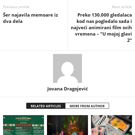
Previous article
Next article
Šer najavila memoare iz
Preko 130.000 gledalaca
dva dela
kod nas pogledalo sada i
najveći animirani film svih
vremena – “U mojoj glavi
2”
Jovana Dragojević
RELATED ARTICLES
MORE FROM AUTHOR