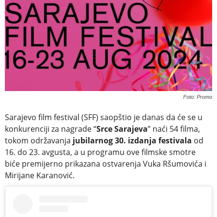
Foto: Promo
Sarajevo film festival (SFF) saopštio je danas da će se u
konkurenciji za nagrade “
Srce Sarajeva
” naći 54 filma,
tokom održavanja
jubilarnog 30. izdanja festivala
od
16. do 23. avgusta, a u programu ove filmske smotre
biće premijerno prikazana ostvarenja Vuka Ršumovića i
Mirijane Karanović.