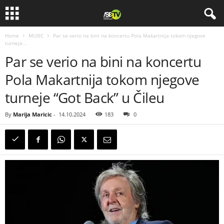
Home
MUSIC
Par se verio na bini na koncertu Pola Makartnija tokom njegove
turneje...
Par se verio na bini na koncertu
Pola Makartnija tokom njegove
turneje “Got Back” u Čileu
By
Marija Maricic
-
14.10.2024
183
0