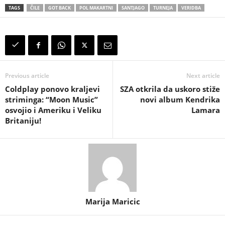
TAGS
ČILE
GOT BACK
POL MAKARTNI
SANTJAGO
TURNEJA
VERIDBA
Previous article
Next article
Coldplay ponovo kraljevi
SZA otkrila da uskoro stiže
striminga: “Moon Music”
novi album Kendrika
osvojio i Ameriku i Veliku
Lamara
Britaniju!
Marija Maricic