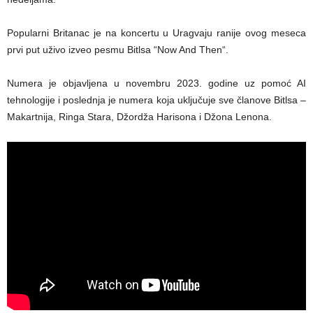
Popularni Britanac je na koncertu u Uragvaju ranije ovog meseca
prvi put uživo izveo pesmu Bitlsa “Now And Then“.
Numera je objavljena u novembru 2023. godine uz pomoć AI
tehnologije i poslednja je numera koja uključuje sve članove Bitlsa –
Makartnija, Ringa Stara, Džordža Harisona i Džona Lenona.