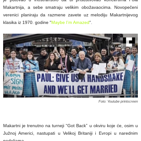
Makartnija, a sebe smatraju velikim obožavaocima. Novopečeni
verenici planiraju da razmene zavete uz melodiju Makartnijevog
klasika iz 1970. godine “
Maybe I’m Amazed
“.
Foto: Youtube printscreen
Makartni je trenutno na turneji “Got Back” u okviru koje će, osim u
Južnoj Americi, nastupati u Velikoj Britaniji i Evropi u narednim
nedeljama.