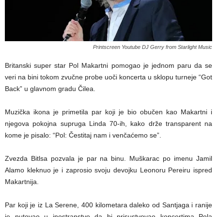
Printscreen Youtube DJ Gerry from Starlight Music
Britanski super star Pol Makartni pomogao je jednom paru da se
veri na bini tokom zvučne probe uoči koncerta u sklopu turneje “Got
Back” u glavnom gradu Čilea.
Muzička ikona je primetila par koji je bio obučen kao Makartni i
njegova pokojna supruga Linda 70-ih, kako drže transparent na
kome je pisalo: “Pol: Čestitaj nam i venčaćemo se”.
Zvezda Bitlsa pozvala je par na binu. Muškarac po imenu Jamil
Alamo kleknuo je i zaprosio svoju devojku Leonoru Pereiru ispred
Makartnija.
Par koji je iz La Serene, 400 kilometara daleko od Santjaga i ranije
je putovao u inostranstvo da bi prisustvovao koncertima Pola