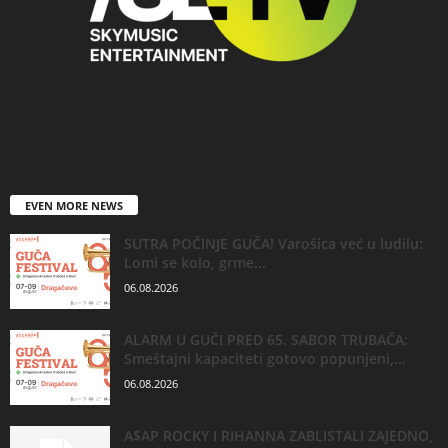
EVEN MORE NEWS
SUTRA POČINJE GUČA! Varošica već u ludilu:
Lomi se kolo, grme...
06.08.2026
ALARM U GUČI PRED 65. SABOR TRUBAČA:
Smeštajni kapaciteti gotovo popunjeni,...
06.08.2026
A$AP ROCKY I RIHANNA ZABLISTALI ZAJEDNO,