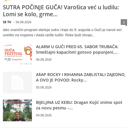
SUTRA POČINJE GUČA! Varošica već u ludilu:
Lomi se kolo, grme...
SE TV
-
06.08.2026
0
Iako zvanični program startuje sutra i traje do 9. avgusta u Guči je narod već
uveliko na nogama i vlada opšte ludilo Reke ljudi slivaju...
ALARM U GUČI PRED 65. SABOR TRUBAČA:
Smeštajni kapaciteti gotovo popunjeni,...
06.08.2026
A$AP ROCKY I RIHANNA ZABLISTALI ZAJEDNO,
A OVO JE POVOD: Rocky...
05.08.2026
BIJELJINA UZ KEBU: Dragan Kojić snimo spot
za novu pesmu –...
04.08.2026