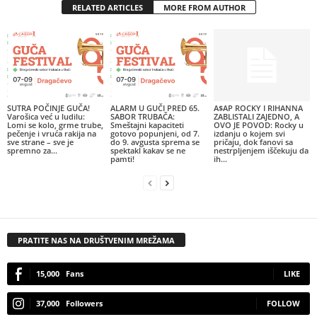
RELATED ARTICLES
MORE FROM AUTHOR
SUTRA POČINJE GUČA!
ALARM U GUČI PRED 65.
A$AP ROCKY I RIHANNA
Varošica već u ludilu:
SABOR TRUBAČA:
ZABLISTALI ZAJEDNO, A
Lomi se kolo, grme trube,
Smeštajni kapaciteti
OVO JE POVOD: Rocky u
pečenje i vruća rakija na
gotovo popunjeni, od 7.
izdanju o kojem svi
sve strane – sve je
do 9. avgusta sprema se
pričaju, dok fanovi sa
spremno za...
spektakl kakav se ne
nestrpljenjem iščekuju da
pamti!
ih...
PRATITE NAS NA DRUŠTVENIM MREŽAMA
15,000
Fans
LIKE
37,000
Followers
FOLLOW