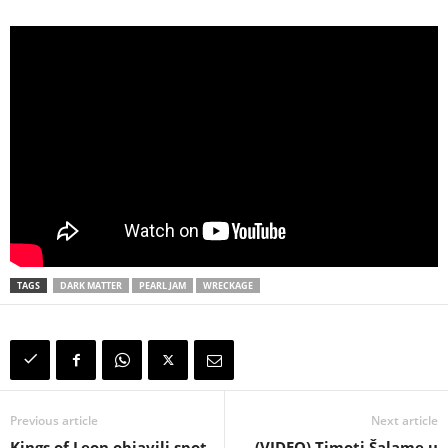
TAGS
DARK MATTER
PEARL JAM
WRECKAGE
Previous article
Next article
Kings of Leon objavili spot
(VIDEO) Timoti Šalame u