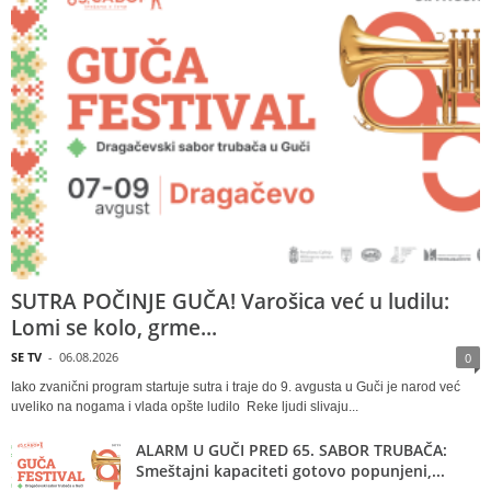
SUTRA POČINJE GUČA! Varošica već u ludilu:
Lomi se kolo, grme...
SE TV
-
06.08.2026
0
Iako zvanični program startuje sutra i traje do 9. avgusta u Guči je narod već
uveliko na nogama i vlada opšte ludilo Reke ljudi slivaju...
ALARM U GUČI PRED 65. SABOR TRUBAČA:
Smeštajni kapaciteti gotovo popunjeni,...