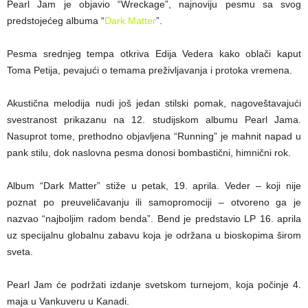
Pearl Jam je objavio “Wreckage”, najnoviju pesmu sa svog
predstojećeg albuma “
Dark Matter
”.
Pesma srednjeg tempa otkriva Edija Vedera kako oblači kaput
Toma Petija, pevajući o temama preživljavanja i protoka vremena.
Akustična melodija nudi još jedan stilski pomak, nagoveštavajući
svestranost prikazanu na 12. studijskom albumu Pearl Jama.
Nasuprot tome, prethodno objavljena “Running” je mahnit napad u
pank stilu, dok naslovna pesma donosi bombastični, himnični rok.
Album “Dark Matter” stiže u petak, 19. aprila. Veder – koji nije
poznat po preuveličavanju ili samopromociji – otvoreno ga je
nazvao “najboljim radom benda”. Bend je predstavio LP 16. aprila
uz specijalnu globalnu zabavu koja je održana u bioskopima širom
sveta.
Pearl Jam će podržati izdanje svetskom turnejom, koja počinje 4.
maja u Vankuveru u Kanadi.