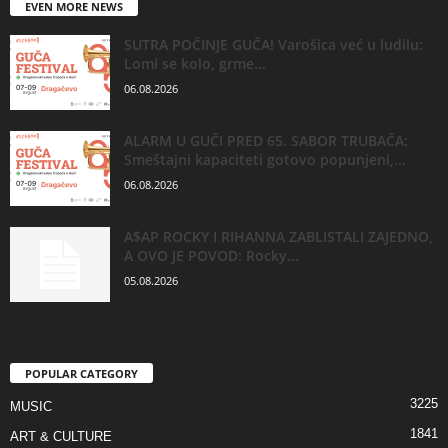
EVEN MORE NEWS
SUTRA POČINJE GUČA! Varošica već u ludilu:
Lomi se kolo, grme...
06.08.2026
ALARM U GUČI PRED 65. SABOR TRUBAČA:
Smeštajni kapaciteti gotovo popunjeni,...
06.08.2026
A$AP ROCKY I RIHANNA ZABLISTALI ZAJEDNO,
A OVO JE POVOD: Rocky...
05.08.2026
POPULAR CATEGORY
3225
MUSIC
1841
ART & CULTURE