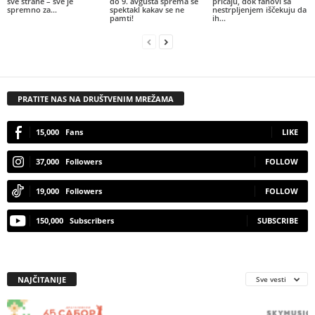
sve strane – sve je
do 9. avgusta sprema se
pričaju, dok fanovi sa
spremno za...
spektakl kakav se ne
nestrpljenjem iščekuju da
pamti!
ih...
PRATITE NAS NA DRUŠTVENIM MREŽAMA
15,000
Fans
LIKE
37,000
Followers
FOLLOW
19,000
Followers
FOLLOW
150,000
Subscribers
SUBSCRIBE
NAJČITANIJE
Sve vesti