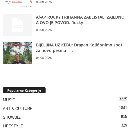
06.08.2026
A$AP ROCKY I RIHANNA ZABLISTALI ZAJEDNO,
A OVO JE POVOD: Rocky...
05.08.2026
BIJELJINA UZ KEBU: Dragan Kojić snimo spot
za novu pesmu –...
04.08.2026
Popularne Kategorije
3225
MUSIC
1841
ART & CULTURE
915
SHOWBIZ
329
LIFESTYLE