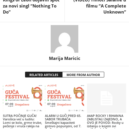
za novi singl “Nothing To
filmu “A Complete
Do”
Unknown”
Marija Maricic
RELATED ARTICLES
MORE FROM AUTHOR
SUTRA POČINJE GUČA!
ALARM U GUČI PRED 65.
A$AP ROCKY I RIHANNA
Varošica već u ludilu:
SABOR TRUBAČA:
ZABLISTALI ZAJEDNO, A
Lomi se kolo, grme trube,
Smeštajni kapaciteti
OVO JE POVOD: Rocky u
pečenje i vruća rakija na
gotovo popunjeni, od 7.
izdanju o kojem svi