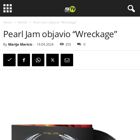
Home
MUSIC
Pearl Jam objavio “Wreckage”
Pearl Jam objavio “Wreckage”
By
Marija Maricic
-
19.04.2024
255
0