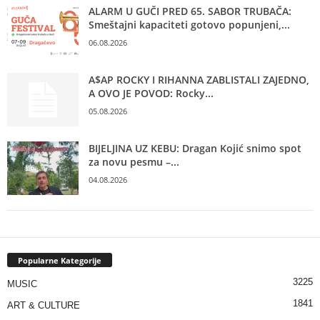
ALARM U GUČI PRED 65. SABOR TRUBAČA:
Smeštajni kapaciteti gotovo popunjeni,...
06.08.2026
A$AP ROCKY I RIHANNA ZABLISTALI ZAJEDNO,
A OVO JE POVOD: Rocky...
05.08.2026
BIJELJINA UZ KEBU: Dragan Kojić snimo spot
za novu pesmu –...
04.08.2026
Popularne Kategorije
3225
MUSIC
1841
ART & CULTURE