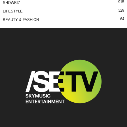
915
SHOWBIZ
329
LIFESTYLE
64
BEAUTY & FASHION