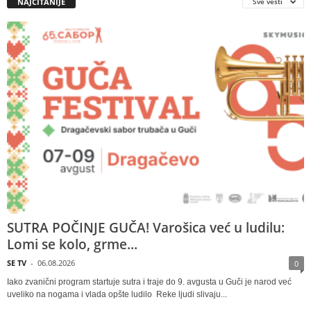
NAJČITANIJE
Sve vesti
SUTRA POČINJE GUČA! Varošica već u ludilu:
Lomi se kolo, grme...
SE TV
-
06.08.2026
0
Iako zvanični program startuje sutra i traje do 9. avgusta u Guči je narod već
uveliko na nogama i vlada opšte ludilo Reke ljudi slivaju...