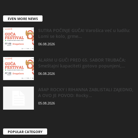
EVEN MORE NEWS
SUTRA POČINJE GUČA! Varošica već u ludilu:
Lomi se kolo, grme...
06.08.2026
ALARM U GUČI PRED 65. SABOR TRUBAČA:
Smeštajni kapaciteti gotovo popunjeni,...
06.08.2026
A$AP ROCKY I RIHANNA ZABLISTALI ZAJEDNO,
A OVO JE POVOD: Rocky...
05.08.2026
POPULAR CATEGORY