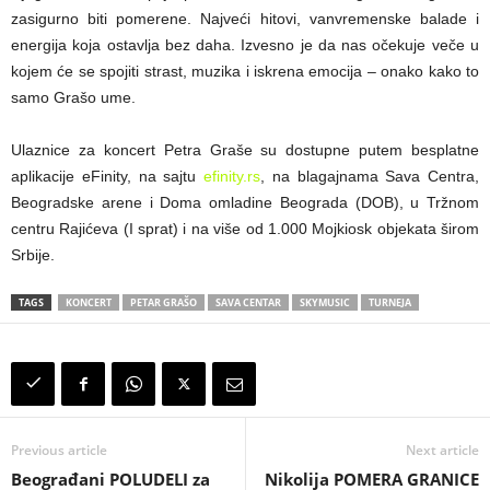
zasigurno biti pomerene. Najveći hitovi, vanvremenske balade i
energija koja ostavlja bez daha. Izvesno je da nas očekuje veče u
kojem će se spojiti strast, muzika i iskrena emocija – onako kako to
samo Grašo ume.
Ulaznice za koncert Petra Graše su dostupne putem besplatne
aplikacije eFinity, na sajtu
efinity.rs
, na blagajnama Sava Centra,
Beogradske arene i Doma omladine Beograda (DOB), u Tržnom
centru Rajićeva (I sprat) i na više od 1.000 Mojkiosk objekata širom
Srbije.
TAGS
KONCERT
PETAR GRAŠO
SAVA CENTAR
SKYMUSIC
TURNEJA
Previous article
Next article
Beograđani POLUDELI za
Nikolija POMERA GRANICE