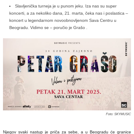
Slavljenička turneja je u punom jeku. Iza nas su super
koncerti, a za nekoliko dana, 21. marta, čeka nas i poslastica –
koncert u legendarnom novoobnovljenom Sava Centru u
Beogradu. Vidimo se – poručio je Grašo .
Foto: SKYMUSIC
Njegov svaki nastup je priča za sebe, a u Beogradu će granice