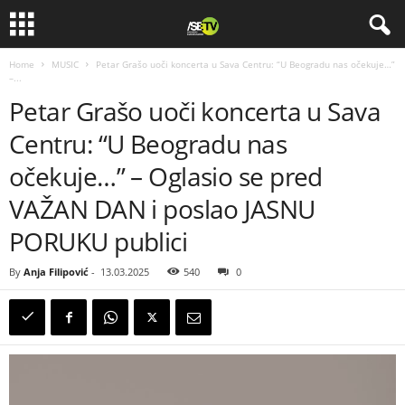
Home
MUSIC
Petar Grašo uoči koncerta u Sava Centru: “U Beogradu nas očekuje…”
–...
Petar Grašo uoči koncerta u Sava
Centru: “U Beogradu nas
očekuje…” – Oglasio se pred
VAŽAN DAN i poslao JASNU
PORUKU publici
By
Anja Filipović
-
13.03.2025
540
0