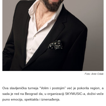
Foto: Ante Odak
Ova slavljenička turneja “Volim i postojim” već je pokorila region, a
sada je red na Beograd da, u organizaciji SKYMUSIC-a, doživi veče
puno emocija, spektakla i iznenađenja.