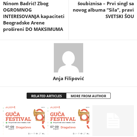
Ninom Badrić! Zbog
šoubiznisa – Prvi singl sa
OGROMNOG
novog albuma “Sila”, pravi
INTERESOVANJA kapaciteti
SVETSKI ŠOU
Beogradske Arene
prošireni DO MAKSIMUMA
Anja Filipović
RELATED ARTICLES
MORE FROM AUTHOR