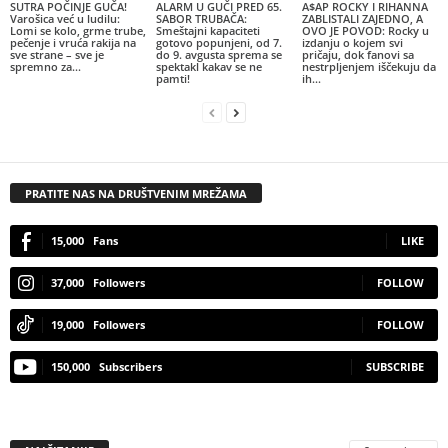
SUTRA POČINJE GUČA!
ALARM U GUČI PRED 65.
A$AP ROCKY I RIHANNA
Varošica već u ludilu:
SABOR TRUBAČA:
ZABLISTALI ZAJEDNO, A
Lomi se kolo, grme trube,
Smeštajni kapaciteti
OVO JE POVOD: Rocky u
pečenje i vruća rakija na
gotovo popunjeni, od 7.
izdanju o kojem svi
sve strane – sve je
do 9. avgusta sprema se
pričaju, dok fanovi sa
spremno za...
spektakl kakav se ne
nestrpljenjem iščekuju da
pamti!
ih...
PRATITE NAS NA DRUŠTVENIM MREŽAMA
15,000
Fans
LIKE
37,000
Followers
FOLLOW
19,000
Followers
FOLLOW
150,000
Subscribers
SUBSCRIBE