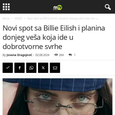
Home
MUSIC
Novi spot sa Billie Eilish i planina donjeg veša koja ide u...
Novi spot sa Billie Eilish i planina
donjeg veša koja ide u
dobrotvorne svrhe
By
Jovana Dragojević
-
02.08.2024
264
1