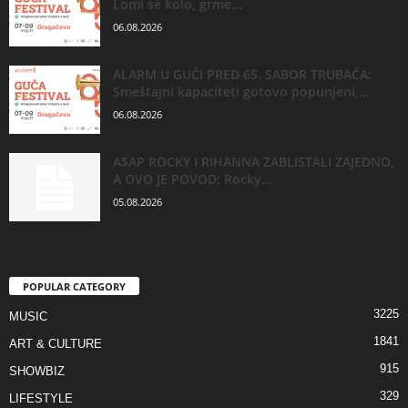
Lomi se kolo, grme...
06.08.2026
ALARM U GUČI PRED 65. SABOR TRUBAČA:
Smeštajni kapaciteti gotovo popunjeni,...
06.08.2026
A$AP ROCKY I RIHANNA ZABLISTALI ZAJEDNO,
A OVO JE POVOD: Rocky...
05.08.2026
POPULAR CATEGORY
3225
MUSIC
1841
ART & CULTURE
915
SHOWBIZ
329
LIFESTYLE