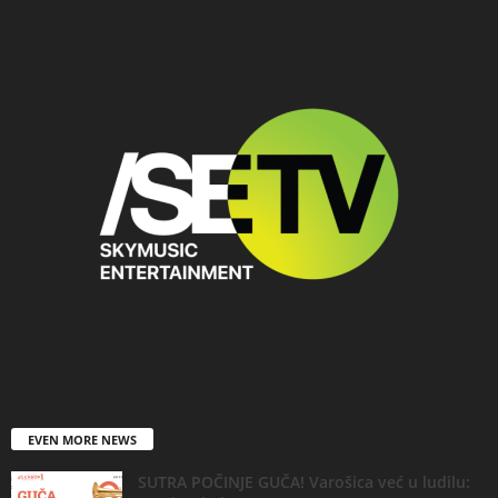
EVEN MORE NEWS
SUTRA POČINJE GUČA! Varošica već u ludilu: