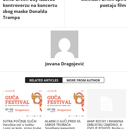
kontroverzu na koncertu
postaju film
zbog maske Donalda
Trampa
Jovana Dragojević
RELATED ARTICLES
MORE FROM AUTHOR
SUTRA POČINJE GUČA!
ALARM U GUČI PRED 65.
A$AP ROCKY I RIHANNA
Varošica već u ludilu:
SABOR TRUBAČA:
ZABLISTALI ZAJEDNO, A
Lomi se kolo, grme trube,
Smeštajni kapaciteti
OVO JE POVOD: Rocky u