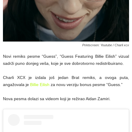
Printscreen: Youtube / Charli xcx
Novi remiks pesme “Guess”, “Guess Featuring Billie Eilish” vizual
sadrži puno donjeg veša, koje je sve dobrotvorno redistribuirano.
Charli XCX je izdala još jedan Brat remiks, a ovoga puta,
angažovala je
Billie Eilish
za novu verziju bonus pesme “Guess.”
Nova pesma dolazi sa videom koji je režirao Aidan Zamiri.