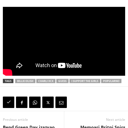
TAGS
BILLIE EILISH
CHARLI XCX
GUESS
I SUPPORT THE GIRLS
POPULARNO
Previous article
Next article
Bend Green Day izazvao
Memoari Britni Spirs