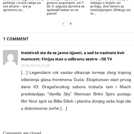
pečenje i vruća rakija na
gotovo popunjeni, od 7.
izdanju o kojem svi
sve strane – sve je
do 9. avgusta sprema se
pričaju, dok fanovi sa
spremno za...
spektakl kakav se ne
nestrpljenjem iščekuju da
pamti!
ih...
1 COMMENT
Insistirali ste da se javno izjasni, a sad to nazivate kvir
mamcem: Finijas stao u odbranu sestre - /SE TV
03.08.2024 At 15:08
[…] Legendarni rok sastav otkazuje turneje zbog trajnog
oštećenja glasa frontmena Guča: Eksplozivan start prvog
dana 63. Dragačevskog sabora trubača tam i Miach
predstavljaju “Vanilla Sky” Memoari Britni Spirs postaju
film Novi spot sa Billie Eilish i planina donjeg veša koja ide
u dobrotvorne svrhe […]
Comments are closed.