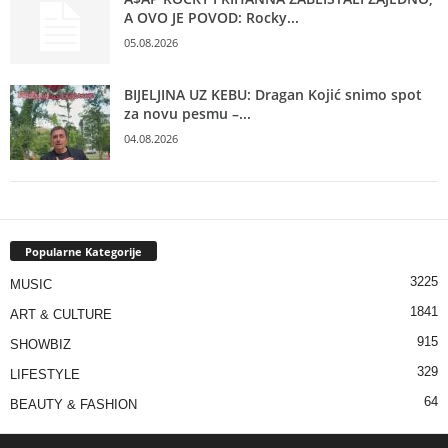
A OVO JE POVOD: Rocky...
05.08.2026
BIJELJINA UZ KEBU: Dragan Kojić snimo spot
za novu pesmu –...
04.08.2026
Popularne Kategorije
3225
MUSIC
1841
ART & CULTURE
915
SHOWBIZ
329
LIFESTYLE
64
BEAUTY & FASHION