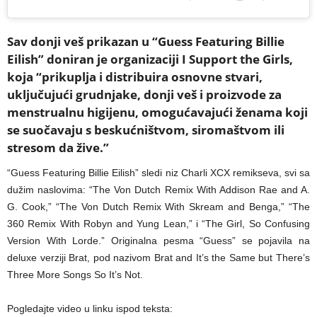
Sav donji veš prikazan u “Guess Featuring Billie
Eilish” doniran je organizaciji I Support the Girls,
koja “prikuplja i distribuira osnovne stvari,
uključujući grudnjake, donji veš i proizvode za
menstrualnu higijenu, omogućavajući ženama koji
se suočavaju s beskućništvom, siromaštvom ili
stresom da žive.”
“Guess Featuring Billie Eilish” sledi niz Charli XCX remikseva, svi sa
dužim naslovima: “The Von Dutch Remix With Addison Rae and A.
G. Cook,” “The Von Dutch Remix With Skream and Benga,” “The
360 Remix With Robyn and Yung Lean,” i “The Girl, So Confusing
Version With Lorde.” Originalna pesma “Guess” se pojavila na
deluxe verziji Brat, pod nazivom Brat and It’s the Same but There’s
Three More Songs So It’s Not.
Pogledajte video u linku ispod teksta: