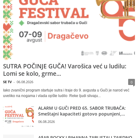
SUTRA POČINJE GUČA! Varošica već u ludilu:
Lomi se kolo, grme...
SE TV
-
06.08.2026
0
Iako zvanični program startuje sutra i traje do 9. avgusta u Guči je narod već
uveliko na nogama i vlada opšte ludilo Reke ljudi slivaju...
ALARM U GUČI PRED 65. SABOR TRUBAČA:
Smeštajni kapaciteti gotovo popunjeni,...
06.08.2026
A$AP ROCKY I RIHANNA ZABLISTALI ZAJEDNO,